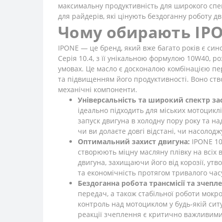
максимальну продуктивність для широкого спек
для райдерів, які цінують бездоганну роботу д
Чому обирають IPO
IPONE — це бренд, який вже багато років є сино
Серія 10.4, з її унікальною формулою 10W40, 
умовах. Це масло є досконалою комбінацією пер
та підвищенням його продуктивності. Воно ств
механічні компоненти.
Універсальність та широкий спектр за
ідеально підходить для міських мотоцикл
запуск двигуна в холодну пору року та на
чи ви долаєте довгі відстані, чи насолод
Оптимальний захист двигуна:
IPONE 10
створюють міцну масляну плівку на всіх 
двигуна, захищаючи його від корозії, ут
та економічність протягом тривалого час
Бездоганна робота трансмісії та зчепле
передач, а також стабільної роботи мок
контроль над мотоциклом у будь-якій сит
реакції зчеплення є критично важливими