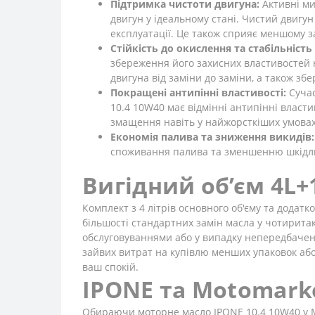
Підтримка чистоти двигуна:
Активні ми
двигун у ідеальному стані. Чистий двигу
експлуатації. Це також сприяє меншому з
Стійкість до окислення та стабільність
збереження його захисних властивостей н
двигуна від заміни до заміни, а також з
Покращені антипінні властивості:
Сучас
10.4 10W40 має відмінні антипінні власти
змащення навіть у найжорсткіших умовах 
Економія палива та зниження викидів:
споживання палива та зменшенню шкідливи
Вигідний об’єм 4L+
Комплект з 4 літрів основного об'єму та додат
більшості стандартних замін масла у чотирита
обслуговуваннями або у випадку непередбачени
зайвих витрат на купівлю менших упаковок або
ваш спокій.
IPONE та Motomarke
Обираючи моторне масло IPONE 10.4 10W40 у Mot