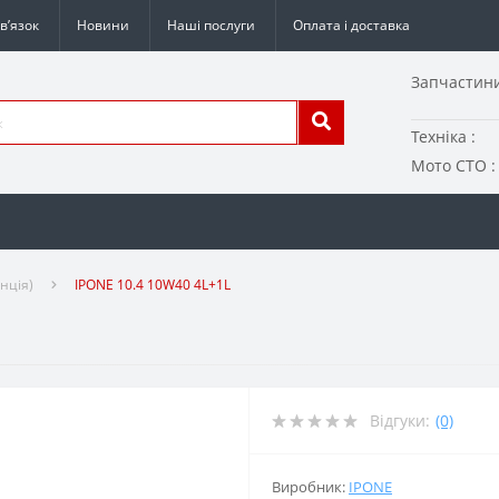
в’язок
Новини
Наші послуги
Оплата і доставка
Запчастини
Техніка :
Мото СТО :
нція)
IPONE 10.4 10W40 4L+1L
Відгуки:
(0)
Виробник:
IPONE