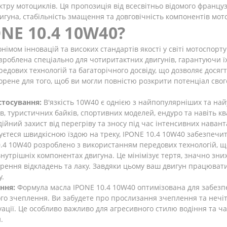
тру мотоциклів. Ця пропозиція від всесвітньо відомого франц
вигуна, стабільність змащення та довговічність компонентів мот
NE 10.4 10W40?
німом інновацій та високих стандартів якості у світі мотоспорту
розроблена спеціально для чотиритактних двигунів, гарантуючи 
едових технологій та багаторічного досвіду, що дозволяє дося
орене для того, щоб ви могли повністю розкрити потенціал сво
стосування:
В'язкість 10W40 є однією з найпопулярніших та найу
ів, туристичних байків, спортивних моделей, ендуро та навіть к
дійний захист від перегріву та зносу під час інтенсивних навант
жуєтеся швидкісною їздою на треку, IPONE 10.4 10W40 забезпечит
.4 10W40 розроблено з використанням передових технологій, що
внутрішніх компонентах двигуна. Це мінімізує тертя, значно зни
ворення відкладень та лаку. Завдяки цьому ваш двигун працюва
у.
ння:
Формула масла IPONE 10.4 10W40 оптимізована для забезп
рого зчеплення. Ви забудете про прослизання зчеплення та не
уації. Це особливо важливо для агресивного стилю водіння та ча
.