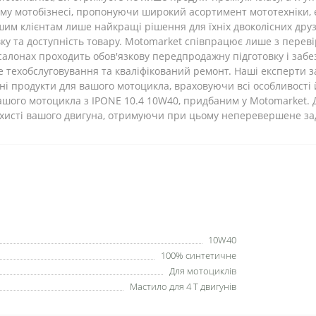
ому мотобізнесі, пропонуючи широкий асортимент мототехніки, е
м клієнтам лише найкращі рішення для їхніх двоколісних друз
ку та доступність товару. Motomarket співпрацює лише з перев
осалонах проходить обов'язкову передпродажну підготовку і забе
е техобслуговування та кваліфікований ремонт. Наші експерти з
і продукти для вашого мотоцикла, враховуючи всі особливості й
вашого мотоцикла з IPONE 10.4 10W40, придбаним у Motomarket. 
ахисті вашого двигуна, отримуючи при цьому неперевершене за
10W40
100% синтетичне
Для мотоциклів
Мастило для 4 T двигунів