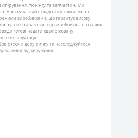
кіпірування, тюнінгу та запчастин. Ми
ів. Наш сучасний складський комплекс та
іреними виробниками, що гарантує високу
зпечується гарантією від виробників, а в наших
авжди готові надати кваліфіковану
ого експлуатації.
Довіртеся лідеру ринку та насолоджуйтеся
доволення від керування.