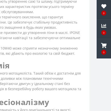
гають утворенню сажі та шламу, підтримуючи
вих характеристик протягом усього терміну
ж обслуговуваннями.
0
о термічного окислення, що гарантує
іни. Це забезпечує стабільну продуктивність
ого змащення в будь-яких умовах.
 призвести до утворення піни в маслі. IPONE
0
обігаючи кавітації та забезпечуючи оптимальне
4 10W40 може сприяти незначному зниженню
0
, які дбають про екологію та свій бюджет.
мія
ного мотоцикліста. Такий об'єм є достатнім для
ля доливки між плановими технічними
берігаючи двигун у ідеальному стані без
ція в безперебійну роботу вашого мотоцикла та
фесіоналізму
неність у його оригінальності та якості.