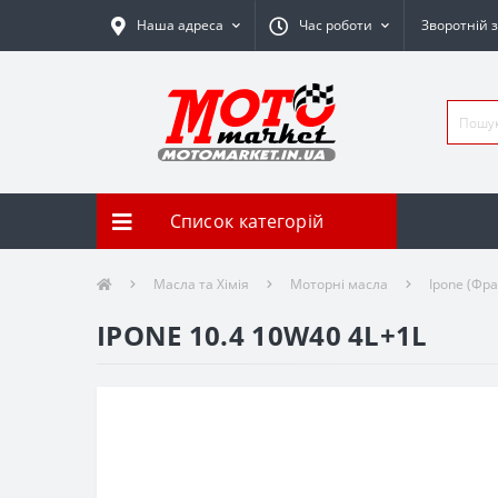
Наша адреса
Час роботи
Зворотній з
Список категорій
Масла та Хімія
Моторні масла
Ipone (Фра
IPONE 10.4 10W40 4L+1L