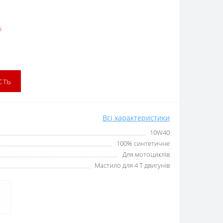
і
сть
Всі характеристики
10W40
100% синтетичне
Для мотоциклів
Мастило для 4 T двигунів