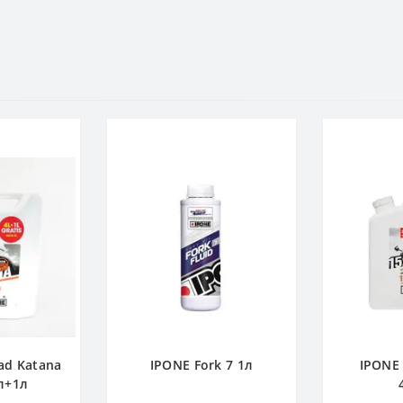
ad Katana
IPONE Fork 7 1л
IPONE 
л+1л