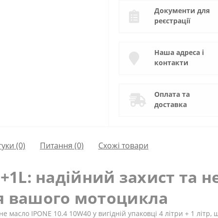
Документи для
реєстрації
Наша адреса і
контакти
Оплата та
доставка
гуки (0)
Питання
(0)
Схожі товари
L+1L: надійний захист та
я вашого мотоцикла
е масло IPONE 10.4 10W40 у вигідній упаковці 4 літри + 1 літр,