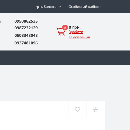
грн.
Валюта
Особистий кабінет
0950862535
 :
0 грн.
0987232129
0
Зробити
0508348048
замовлення
0937481096