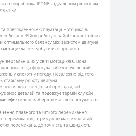
узького виробника IPONE є ідеальним рішенням
отехніки.
 та повсякденної експлуатації мотоциклів.
їхню безперебійну роботу в найрізноманітніших
гти оптимального балансу між захистом двигуна
го мотоцикла, не турбуючись про його
ніверсальніших у світі мотоциклів. Вона
вадроциклів. Ця формула забезпечує легкий
ажень у спекотну погоду. Незалежно від того,
ь стабільну роботу двигуна.
 включають спеціальні присадки, які
жує знос деталей та подовжує термін служби
тиме ефективніше, зберігаючи свою потужність
ечення плавного та чіткого перемикання
чіткі перемикання, отримуючи максимальний
стих перемикань, де точність та швидкість