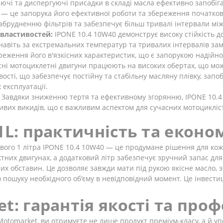
ючі та диспергуючі присадки в складі масла ефективно запобі
н — це запорука його ефективної роботи та збереження початко
абрудненню фільтрів та забезпечує більш тривалі інтервали мі
 властивостей:
IPONE 10.4 10W40 демонструє високу стійкість д
авіть за екстремальних температур та тривалих інтервалів зам
береження його в'язкісних характеристик, що є запорукою надійн
ні мотоциклетні двигуни працюють на високих обертах, що може
вості, що забезпечує постійну та стабільну масляну плівку, зап
експлуатації.
Завдяки зниженню тертя та ефективному згорянню, IPONE 10.
х викидів, що є важливим аспектом для сучасних мотоциклістів
1L: практичність та еконо
кового 1 літра IPONE 10.4 10W40 — це продумане рішення для кож
ктних двигунах, а додатковий літр забезпечує зручний запас д
х обставин. Це дозволяє завжди мати під рукою якісне масло, з
 пошуку необхідного об'єму в невідповідний момент. Це інвести
t: гарантія якості та про
omarket, ви отримуєте не лише продукт преміум-класу, а й упев