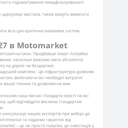
утність підсмоктування невідфільтрованого
 циркуляції мастила, також можуть вимагати
боти всіх цих критично важливих систем,
27 в Motomarket
і мотозапчастини. Придбавши хомут патрубка
зуміємо, наскільки важливо мати абсолютну
ту на дорозі чи бездоріжжі.
ладський комплекс. Ця інфраструктура дозволяє
астин, включаючи всі необхідні витратні
ою вашої техніки та дозволяючи вам
реносимо наші високі стандарти якості на всі
рку, щоб відповідати високим стандартам
ою.
 консультації наших експертів при виборі до
ототехніки та надаємо гарантію від
omarket – це не просто покупка, це інвестиція у