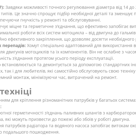
):
Завдяки можливості точного регулювання діаметра від 14 до 
та типів. Це значно спрощує підбір необхідної деталі та зменшу
зпечуючи гнучкість у ремонті та обслуговуванні.
чує міцне та герметичне з'єднання, що ефективно запобігає вит
альної роботи всіх систем мотоцикла – від двигуна до гальмів
но ефективного закріплення, що дозволяє досягти необхідного 
х перепадів:
Хомут спеціально адаптований для використання в 
я двигунів мотоциклів та їх компонентів. Він не ослабне з час
ність з'єднання протягом усього періоду експлуатації.
 встановлюється та демонтується за допомогою стандартних інс
, так і для любителів, які самостійно обслуговують свою техніку
мний монтаж, мінімізуючи час, витрачений на ремонт.
техніці
ням для кріплення різноманітних патрубків у багатьох системах
:
тної герметичності з'єднань паливних шлангів з карбюратором
 які можуть призвести до пожежі або збоїв у роботі двигуна.
я патрубків радіатора та водяного насоса запобігає витокам о
ого подальшого пошкодження.