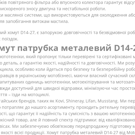
ків повітряного фільтра або впускного колектора гарантує відс
рискореного зносу двигуна та нестабільної роботи.
ки масляної системи, що використовуються для охолодження або
ля запобігання витокам мастила.
вий хомут D14-27, є запорукою довговічності та безвідмовної ро
 поїздок.
мут патрубка металевий D14-
 мототехніки, який пропонує тільки перевірені та сертифікован
 деталь, а гарантію якості, надійності та довговічності. Ми ро
цикла, особливо коли йдеться про безпеку та безперебійну робо
равців в українському мотобізнесі, маючи власний сучасний ск
запитуваних одиниць мототехніки, мотоекіпірування та мотозапч
авжди доступний для швидкої відправки, мінімізуючи час прост
тя – їзди на мотоциклі.
ських брендів, таких як Kovi, Shineray, Lifan, Musstang. Ми пе
о потрапляє до нашого асортименту, проходить ретельну переві
ті, що гарантує її надійність та сумісність з вашою мототехнік
сний товар, але й повний спектр підтримки: від кваліфікованої
ісах. Ми забезпечуємо обов'язкову передпродажну підготовку м
кості всієї продукції. Хомут патрубка металевий D14-27 від Mot