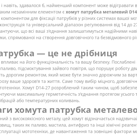
, і навіть, здавалося б, найменший компонент може відігравати 
 таким незамінним елементом є
хомут патрубка металевий D14
компонентом для фіксації патрубків у різних системах вашої мо
 конструкція та універсальний діапазон регулювання від 14 до 
антуючи, що всі ваші з'єднання залишатимуться надійними навіт
мки, спрямованої на створення довговічного та безвідмовного р
атрубка — це не дрібниця
 впливає на його функціональність та вашу безпеку. Послаблені
 паливо, підсмоктування зайвого повітря, що порушує роботу дви
ують дорогим ремонтом, який може бути значно дорожчим за варт
грозу ваше здоров'я та життя. Саме тому вибір міцного, довгові
тотехніки. Хомут D14-27 розроблений таким чином, щоб забезп
антуючи максимальну герметичність з'єднання протягом усього т
вібрацій або температурних коливань.
аги хомута патрубка металево
ий з високоякісного металу, цей хомут відзначається надзвичай
ищ, таких як паливо, мастила, антифриз та інші хімічні реаге
сплуатації мототехніки, де навантаження та зовнішні фактори м