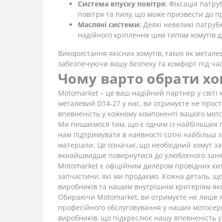
Система впуску повітря:
Фіксація патруб
повітря та пилу, що може призвести до п
Масляні системи:
Деякі невеликі патруб
надійного кріплення цим типом хомутів д
Використання якісних хомутів, таких як метале
забезпечуючи вашу безпеку та комфорт під час
Чому варто обрати хо
Motomarket – це ваш надійний партнер у світі
металевий D14-27 у нас, ви отримуєте не просто
впевненість у кожному компоненті вашого мото
Ми пишаємося тим, що є одним із найбільших г
нам підтримувати в наявності сотні найбільш 
матеріали. Це означає, що необхідний хомут з
якнайшвидше повернутися до улюбленого занят
Motomarket є офіційним дилером провідних китай
запчастини, які ми продаємо. Кожна деталь, щ
виробників та нашим внутрішнім критеріям якос
Обираючи Motomarket, ви отримуєте не лише які
професійного обслуговування у наших мотосерв
виробників, що підкреслює нашу впевненість у я