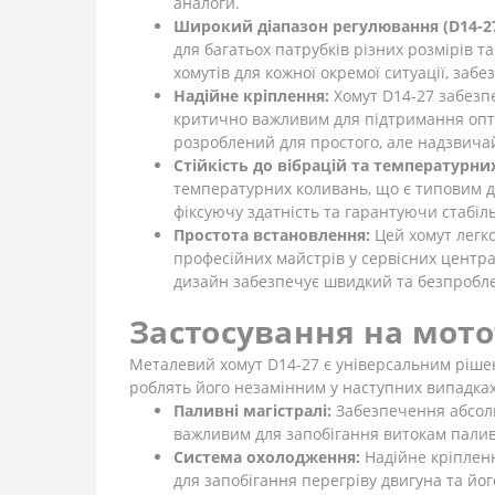
аналоги.
Широкий діапазон регулювання (D14-27
для багатьох патрубків різних розмірів 
хомутів для кожної окремої ситуації, забе
Надійне кріплення:
Хомут D14-27 забезпе
критично важливим для підтримання оптим
розроблений для простого, але надзвичай
Стійкість до вібрацій та температурни
температурних коливань, що є типовим дл
фіксуючу здатність та гарантуючи стабіль
Простота встановлення:
Цей хомут легко
професійних майстрів у сервісних центрах
дизайн забезпечує швидкий та безпробле
Застосування на мото
Металевий хомут D14-27 є універсальним рішен
роблять його незамінним у наступних випадках
Паливні магістралі:
Забезпечення абсолю
важливим для запобігання витокам палива,
Система охолодження:
Надійне кріпленн
для запобігання перегріву двигуна та й