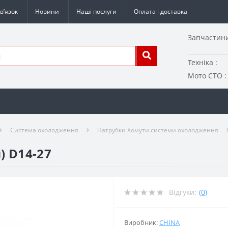
в’язок
Новини
Наші послуги
Оплата і доставка
Запчастини
Техніка :
Мото СТО :
Система охолодження
Патрубки Хомути системи охолодження
) D14-27
Відгуки:
(0)
Виробник:
CHINA