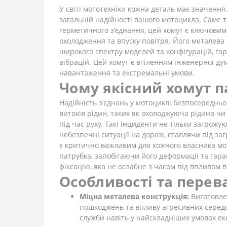
У світі мототехніки кожна деталь має значення
загальній надійності вашого мотоцикла. Саме
герметичного з'єднання, цей хомут є ключовим 
охолодження та впуску повітря. Його металева
широкого спектру моделей та конфігурацій, гар
вібрацій. Цей хомут є втіленням інженерної ду
навантаження та екстремальні умови.
Чому якісний хомут п
Надійність з'єднань у мотоциклі безпосередньо
витоків рідин, таких як охолоджуюча рідина чи
під час руху. Такі інциденти не тільки загрож
небезпечні ситуації на дорозі, ставлячи під за
є критично важливим для кожного власника мо
патрубка, запобігаючи його деформації та гар
фіксацію, яка не ослабне з часом під впливом 
Особливості та перев
Міцна металева конструкція:
Виготовлен
пошкоджень та впливу агресивних середов
служби навіть у найскладніших умовах ек