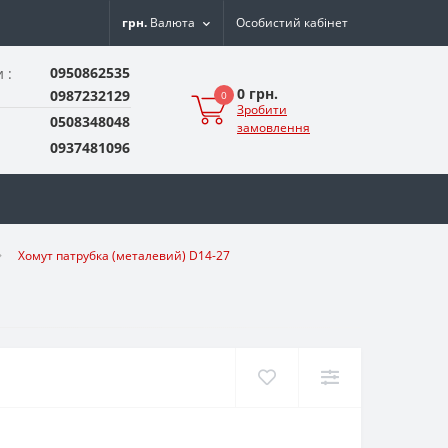
грн.
Валюта
Особистий кабінет
0950862535
 :
0 грн.
0987232129
0
Зробити
0508348048
замовлення
0937481096
Хомут патрубка (металевий) D14-27