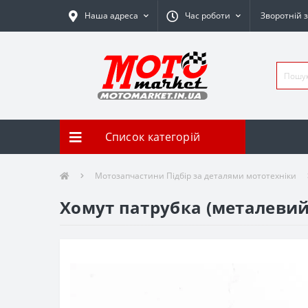
Наша адреса
Час роботи
Зворотній з
Список категорій
Мотозапчастини Підбір за деталями мототехніки
Хомут патрубка (металевий