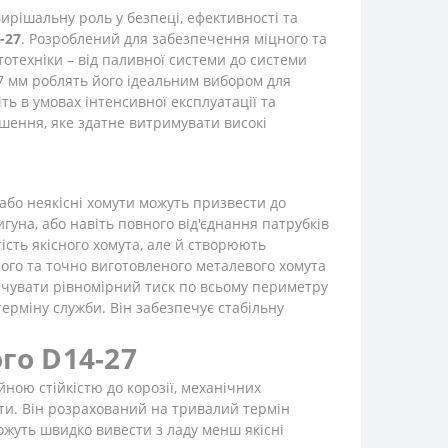
вирішальну роль у безпеці, ефективності та
-27
. Розроблений для забезпечення міцного та
тотехніки – від паливної системи до системи
27 мм роблять його ідеальним вибором для
ь в умовах інтенсивної експлуатації та
ішення, яке здатне витримувати високі
 або неякісні хомути можуть призвести до
гуна, або навіть повного від'єднання патрубків
ість якісного хомута, але й створюють
чного та точно виготовленого металевого хомута
ечувати рівномірний тиск по всьому периметру
ерміну служби. Він забезпечує стабільну
го D14-27
ною стійкістю до корозії, механічних
нти. Він розрахований на тривалий термін
ожуть швидко вивести з ладу менш якісні