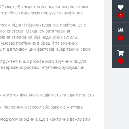
27 мм, цей хомут є універсальним рішенням
є потребу в тривалому пошуку специфічних
0
окам рідин і підсмоктуванню повітря. Це є
ної системи. Механізм затягування
рівня стиснення без надмірних зусиль.
0
умовах постійних вібрацій та значних
ом під впливом цих факторів, зберігаючи свою
трументів, що робить його зручним як для
0
 в гаражних умовах. Інтуїтивно зрозумілий
 мототехніки. Його надійність та адаптивність
, паливним насосом або баком є життєво
холоджуючої рідини, що є критично важливим