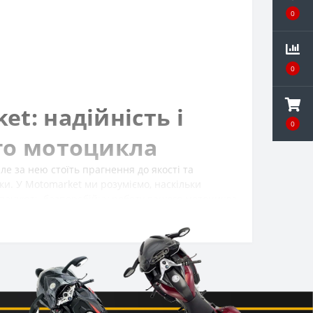
0
0
t: надійність і
0
го мотоцикла
е за нею стоїть прагнення до якості та
ки. У Motomarket ми розуміємо, наскільки
зпечують безперебійну роботу вашого мотоцикла,
едставляємо асортимент продукції від HAVEN, що
сучасних райдерів та їхніх двоколісних
для регулярного технічного обслуговування, чи
AVEN пропонує рішення, які дозволять вам
ти саме ті деталі, які гарантують оптимальну
ої техніки. Обираючи продукцію HAVEN, ви