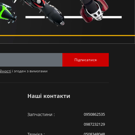
що ваш мотоцикл оснащений компонентами, які не
астини, це інвестиція у ваш комфорт, безпеку та
кісні запчастини доступними для кожного, хто
а дорогою
 великосерійним виробництвом мотоциклів, його
а філософія HAVEN полягає у виробництві
специфікації, забезпечуючи при цьому
Підписатися
олюбителям в Україні, які покладаються на свої
 моделі, підтримувати їх у відмінному стані без
йності
і згоден з вимогами
ктр компонентів, починаючи від дрібних
ання, і закінчуючи більш складними елементами
Наші контакти
об забезпечити її надійність та сумісність з
ено на використанні високоякісних матеріалів
ію, яка витримує інтенсивні навантаження та
Запчастини :
0950862535
ходу, запчастини HAVEN заслужили довіру серед
Вони є ідеальним вибором для тих, хто прагне
0987232129
 не жертвуючи при цьому безпекою та
Техніка :
0508348048