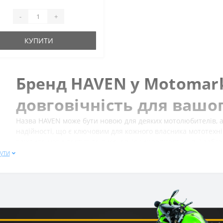
-
+
КУПИТИ
Бренд HAVEN у Motomarke
довговічність для вашо
Назва HAVEN може бути новою для деяких мотолюбителів, ал
надійності, що є ключовим для кожного власника мототехні
важливо мати доступ до високоякісних запчастин, які забе
його безпеку та довговічність. Саме тому ми з гордістю пр
ути
розроблений для задоволення найвищих стандартів і вимог 
супутників. Незалежно від того, чи шукаєте ви компоненти 
для відновлення мотоцикла після тривалої експлуатації, H
впевнено почуватися на дорозі.
Ми прагнемо до того, щоб кожен клієнт Motomarket міг знай
продуктивність та захист, продовжуючи термін служби ваш