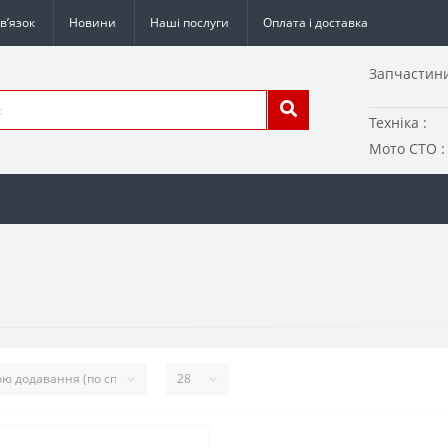
в’язок
Новини
Наші послуги
Оплата і доставка
Запчастини
Техніка :
Мото СТО :