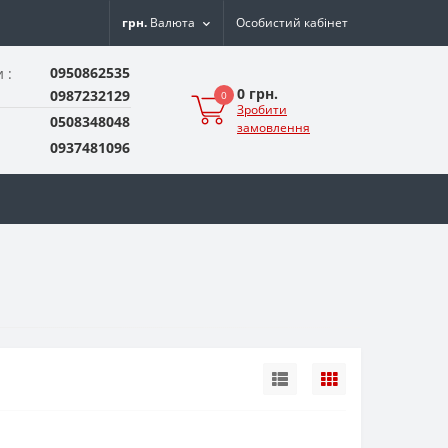
грн.
Валюта
Особистий кабінет
0950862535
 :
0 грн.
0987232129
0
Зробити
0508348048
замовлення
0937481096