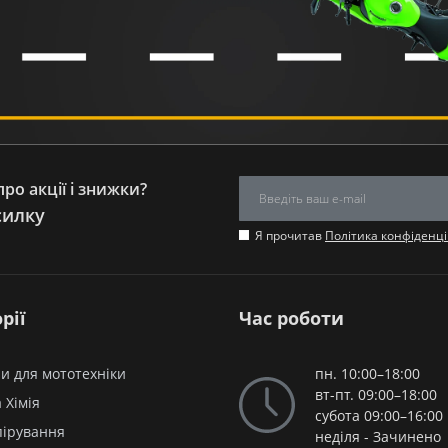
робите вибір на користь спокою та впевненості, знаючи, 
підведуть у найвідповідальніший момент. Це не просто запч
довготривалу насолоду від поїздок. Наша місія – зробити я
цінує свій мотоцикл.
Якість, перевірена часом т
Хоча HAVEN може не бути тим брендом, який асоціюється з
внесок у світ мотозапчастин має значне значення. Основн
деталей, які відповідають або перевершують оригінальні 
ро акції і знижки?
доступність для широкого кола споживачів. Це дозволяє мот
силку
мотоцикли Kovi, Shineray, Lifan, Musstang та інші популярні
Я прочитав
Політика конфіденці
надмірних витрат. Асортимент HAVEN охоплює широкий спе
витратних матеріалів, таких як фільтри та свічки запалюв
двигуна або ходової частини.
рії
Час роботи
Кожна деталь HAVEN проходить ретельний контроль якості, щ
відповідними моделями мототехніки. Виробництво зосередж
та передових технологій, що дозволяє створювати продукц
и для мототехніки
пн. 10:00–18:00
екстремальні умови експлуатації. Саме завдяки такому під
вт-пт. 09:00–18:00
 Хімія
тих, хто шукає оптимальне співвідношення ціни та якості. 
субота 09:00–16:00
пірування
максимально продовжити життя свого двоколісного друга,
неділя - Зачинено