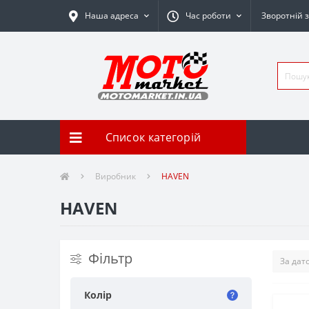
Наша адреса
Час роботи
Зворотній з
Список категорій
Виробник
HAVEN
HAVEN
Фільтр
Колір