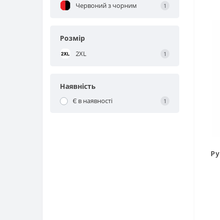
Червоний з чорним
1
Розмір
2XL
1
Наявність
Є в наявності
1
Ру