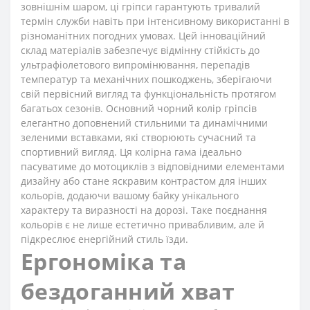
зовнішнім шаром, ці гріпси гарантують тривалий
термін служби навіть при інтенсивному використанні в
різноманітних погодних умовах. Цей інноваційний
склад матеріалів забезпечує відмінну стійкість до
ультрафіолетового випромінювання, перепадів
температур та механічних пошкоджень, зберігаючи
свій первісний вигляд та функціональність протягом
багатьох сезонів. Основний чорний колір гріпсів
елегантно доповнений стильними та динамічними
зеленими вставками, які створюють сучасний та
спортивний вигляд. Ця колірна гама ідеально
пасуватиме до мотоциклів з відповідними елементами
дизайну або стане яскравим контрастом для інших
кольорів, додаючи вашому байку унікального
характеру та виразності на дорозі. Таке поєднання
кольорів є не лише естетично привабливим, але й
підкреслює енергійний стиль їзди.
Ергономіка та
бездоганний хват