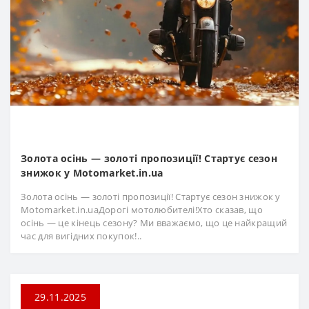
Золота осінь — золоті пропозиції! Стартує сезон
знижок у Motomarket.in.ua
Золота осінь — золоті пропозиції! Стартує сезон знижок у
Motomarket.in.uaДорогі мотолюбителі!Хто сказав, що
осінь — це кінець сезону? Ми вважаємо, що це найкращий
час для вигідних покупок!..
29.11.2025