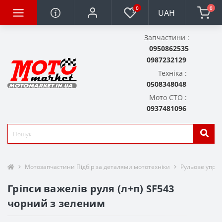
0
0
UAH
Запчастини :
0950862535
0987232129
Техніка :
0508348048
Мото СТО :
0937481096
Мотозапчастини Підбір за деталями мототехніки
Рульове упра
Гріпси важелів руля (л+п) SF543
чорний з зеленим