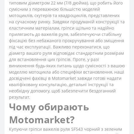
типовим діаметром 22 мм (7/8 дюйма), що робить його
сумісним з переважною більшістю моделей
мотоциклів, скутерів та квадроциклів, представлених
на сучасному ринку. Завдяки продуманій конструкції та
еластичним матеріалам, гріпси щільно та надійно
прилягають до важелів руля, забезпечуючи стабільну
фіксацію без небажаного прокручування або зміщення
під час експлуатації. Важливо переконатися, що
діаметр вашого руля відповідає стандартним розмірам
для встановлення цих гріпсів. Проте, у разі
виникнення будь-яких питань щодо сумісності з вашою
моделлю мотоцикла або специфіки встановлення, наші
досвідчені фахівці в Motomarket завжди готові надати
кваліфіковану консультацію, детальні інструкції та
необхідну допомогу, щоб забезпечити бездоганний
результат.
Чому обирають
Motomarket?
Купуючи гріпси важелів руля SF543 чорний з зеленим