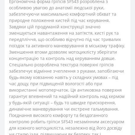
Ергономічна форма гріпсів SF543 розроблена з
особливою увагою до анатомії людської руки,
забезпечуючи максимально комфортний обхват та
природне положення кистей під час керування.
Завдяки цій продуманій конструкції значно
зменшується навантаження на зап'ястя, кисті рук та
передпліччя, що особливо відчутно під час тривалих
поїздок та активного маневрування в міському трафіку.
Зменшення втоми дозволяє мотоциклісту зберігати
концентрацію та контроль над керуванням довше.
Спеціально розроблена текстура поверхні гріпсів
забезпечує відмінне зчеплення з руками, запобігаючи
будь-якому ковзанню навіть у складних умовах – під
час дощу, при підвищеній вологості або при
використанні мотоперчаток. Ця антиковзка поверхня
гарантує впевнений та надійний контроль над кермом
у будь-якій ситуації – будь то швидке прискорення,
динамічне маневрування чи екстрене гальмування.
Поєднання високого комфорту та бездоганного
контролю робить гріпси SF543 незамінним аксесуаром
для кожного мотоцикліста, незалежно від його досвіду
чи стилю їзди, підвищуючи як безпеку, так і