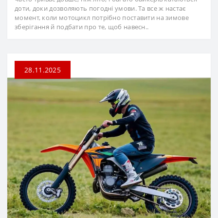
доти, доки дозволяють погодні умови. Та все ж настає
момент, коли мотоцикл потрібно поставити на зимове
зберігання й подбати про те, щоб навесн..
28.11.2025