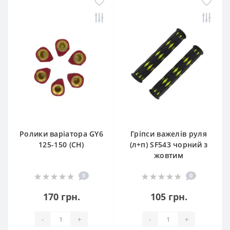
Ролики варіатора GY6
Гріпси важелів руля
125-150 (CH)
(л+п) SF543 чорний з
жовтим
0
0
170 грн.
105 грн.
-
+
-
+