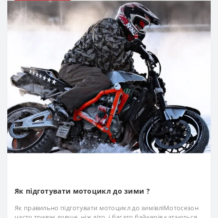
Як підготувати мотоцикл до зими ?
Як правильно підготувати мотоцикл до зимівліМотосезон
часто триває довше, ніж літо, і багато байкерів катаються