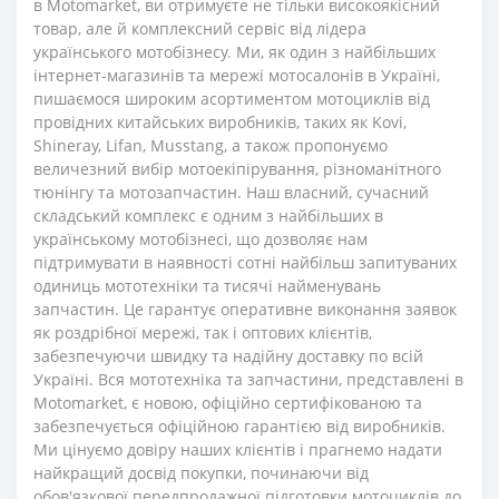
в Motomarket, ви отримуєте не тільки високоякісний
товар, але й комплексний сервіс від лідера
українського мотобізнесу. Ми, як один з найбільших
інтернет-магазинів та мережі мотосалонів в Україні,
пишаємося широким асортиментом мотоциклів від
провідних китайських виробників, таких як Kovi,
Shineray, Lifan, Musstang, а також пропонуємо
величезний вибір мотоекіпірування, різноманітного
тюнінгу та мотозапчастин. Наш власний, сучасний
складський комплекс є одним з найбільших в
українському мотобізнесі, що дозволяє нам
підтримувати в наявності сотні найбільш запитуваних
одиниць мототехніки та тисячі найменувань
запчастин. Це гарантує оперативне виконання заявок
як роздрібної мережі, так і оптових клієнтів,
забезпечуючи швидку та надійну доставку по всій
Україні. Вся мототехніка та запчастини, представлені в
Motomarket, є новою, офіційно сертифікованою та
забезпечується офіційною гарантією від виробників.
Ми цінуємо довіру наших клієнтів і прагнемо надати
найкращий досвід покупки, починаючи від
обов'язкової передпродажної підготовки мотоциклів до