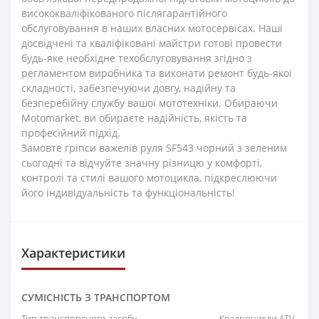
висококваліфікованого післягарантійного
обслуговування в наших власних мотосервісах. Наші
досвідчені та кваліфіковані майстри готові провести
будь-яке необхідне техобслуговування згідно з
регламентом виробника та виконати ремонт будь-якої
складності, забезпечуючи довгу, надійну та
безперебійну службу вашої мототехніки. Обираючи
Motomarket, ви обираєте надійність, якість та
професійний підхід.
Замовте гріпси важелів руля SF543 чорний з зеленим
сьогодні та відчуйте значну різницю у комфорті,
контролі та стилі вашого мотоцикла, підкреслюючи
його індивідуальність та функціональність!
Характеристики
СУМІСНІСТЬ З ТРАНСПОРТОМ
Тип транспортного засобу
Квадроцикли ATV-