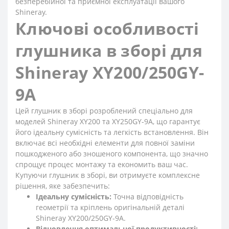
безперебійної та приємної експлуатації вашого
Shineray.
Ключові особливості
глушника в зборі для
Shineray XY200/250GY-
9A
Цей глушник в зборі розроблений спеціально для
моделей Shineray XY200 та XY250GY-9A, що гарантує
його ідеальну сумісність та легкість встановлення. Він
включає всі необхідні елементи для повної заміни
пошкодженого або зношеного компонента, що значно
спрощує процес монтажу та економить ваш час.
Купуючи глушник в зборі, ви отримуєте комплексне
рішення, яке забезпечить:
Ідеальну сумісність:
Точна відповідність
геометрії та кріплень оригінальній деталі
Shineray XY200/250GY-9A.
Відновлення оптимальної продуктивності: