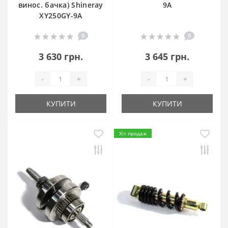
винос. бачка) Shineray
9A
XY250GY-9A
0
0
3 630 грн.
3 645 грн.
-
+
-
+
КУПИТИ
КУПИТИ
Хіт продаж