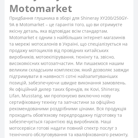
Motomarket
Придбання глушника в зборі для Shineray XY200/250GY-
9A в Motomarket – це гарантія того, що ви отримуєте
якісну деталь, яка відповідає всім стандартам.
Motomarket є одним з найбільших інтернет-магазинів
та мережі мотосалонів в Україні, що спеціалізується на
продажу мотоциклів від провідних китайських
виробників, мотоекіпірування, тюнінгу та, звісно,
високоякісних мотозапчастин. Ми пишаємося нашим
великим складським комплексом, який дозволяє завжди
підтримувати в наявності сотні найзапитуваніших
позицій, забезпечуючи швидке виконання замовлень.
Як офіційний дилер таких брендів, як Kovi, Shineray,
Lifan, Musstang, ми пропонуємо виключно нову
сертифіковану техніку та запчастини за офіційно
рекомендованими роздрібними цінами. Вся продукція
проходить обов'язкову передпродажну підготовку та
забезпечується гарантією від виробників. Наші
мотосервіси готові надати повний спектр послуг з
технічного обслуговування та кваліфікованого ремонту,