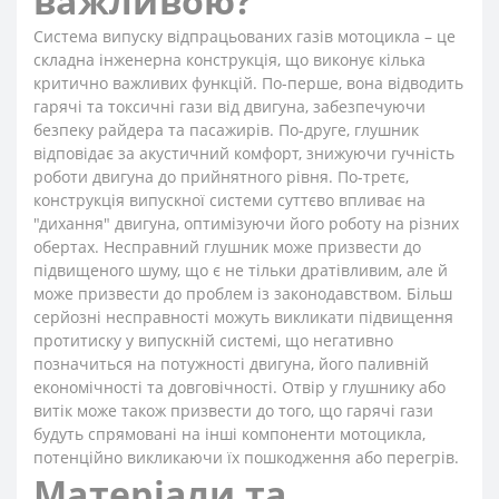
важливою?
Система випуску відпрацьованих газів мотоцикла – це
складна інженерна конструкція, що виконує кілька
критично важливих функцій. По-перше, вона відводить
гарячі та токсичні гази від двигуна, забезпечуючи
безпеку райдера та пасажирів. По-друге, глушник
відповідає за акустичний комфорт, знижуючи гучність
роботи двигуна до прийнятного рівня. По-третє,
конструкція випускної системи суттєво впливає на
"дихання" двигуна, оптимізуючи його роботу на різних
обертах. Несправний глушник може призвести до
підвищеного шуму, що є не тільки дратівливим, але й
може призвести до проблем із законодавством. Більш
серйозні несправності можуть викликати підвищення
протитиску у випускній системі, що негативно
позначиться на потужності двигуна, його паливній
економічності та довговічності. Отвір у глушнику або
витік може також призвести до того, що гарячі гази
будуть спрямовані на інші компоненти мотоцикла,
потенційно викликаючи їх пошкодження або перегрів.
Матеріали та