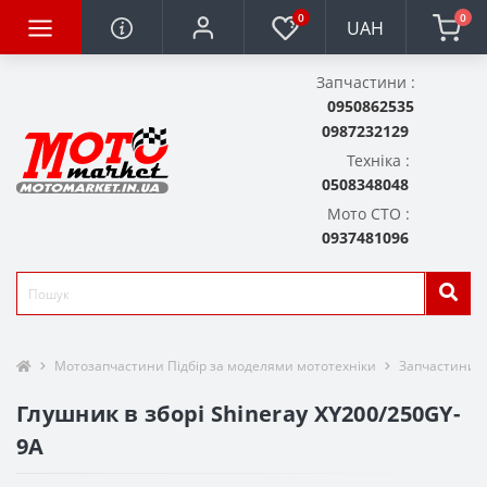
0
0
UAH
Запчастини :
0950862535
0987232129
Техніка :
0508348048
Мото СТО :
0937481096
Мотозапчастини Підбір за моделями мототехніки
Запчастини д
Глушник в зборі Shineray XY200/250GY-
9A