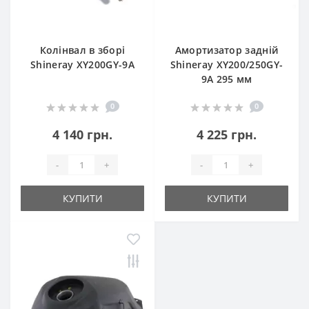
Колінвал в зборі
Амортизатор задній
Shineray XY200GY-9A
Shineray XY200/250GY-
9A 295 мм
0
0
4 140 грн.
4 225 грн.
-
+
-
+
КУПИТИ
КУПИТИ