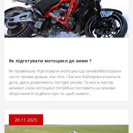
Як підготувати мотоцикл до зими ?
Як правильно підготувати мотоцикл до зимівліМотосезон
часто триває довше, ніж літо, і багато байкерів катаються
доти, доки дозволяють погодні умови. Та все ж настає
момент, коли мотоцикл потрібно поставити на зимове
зберігання й подбати про те, щоб навесн..
28.11.2025