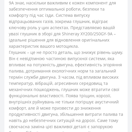
9A знає, наскільки важливим є кожен компонент для
забезпечення оптимальної роботи, безпеки та
комфорту під час їзди. Система випуску
відпрацьованих газів, зокрема глушник, відіграє
ключову роль у цих аспектах. Представляємо вашій
увазі глушник в зборі для Shineray XY200/250GY-9A –
ідеальне рішення для відновлення оригінальних
характеристик вашого мотоцикла.
Глушник – це не просто деталь, що знижує рівень шуму.
Він є невід'ємною частиною випускної системи, яка
впливає на потужність двигуна, ефективність згоряння
палива, дотримання екологічних норм та загальний
термін служби двигуна. З часом, під впливом високих
температур, вібрацій, агресивних середовищ та
механічних пошкоджень, глушник може втратити свої
функціональні властивості. Поява тріщин, корозії,
внутрішніх руйнувань не тільки погіршує акустичний
комфорт, але й може призвести до зниження
продуктивності двигуна, збільшення витрати палива та
навіть до небезпечних ситуацій на дорозі. Саме тому
своєчасна заміна цієї важливої деталі є запорукою