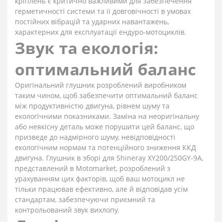
кріплень є критично важливими для забезпечення
герметичності системи та її довговічності в умовах
постійних вібрацій та ударних навантажень,
характерних для експлуатації ендуро-мотоциклів.
Звук та екологія:
оптимальний баланс
Оригінальний глушник розроблений виробником
таким чином, щоб забезпечити оптимальний баланс
між продуктивністю двигуна, рівнем шуму та
екологічними показниками. Заміна на неоригінальну
або неякісну деталь може порушити цей баланс, що
призведе до надмірного шуму, невідповідності
екологічним нормам та потенційного зниження ККД
двигуна. Глушник в зборі для Shineray XY200/250GY-9A,
представлений в Motomarket, розроблений з
урахуванням цих факторів, щоб ваш мотоцикл не
тільки працював ефективно, але й відповідав усім
стандартам, забезпечуючи приємний та
контрольований звук вихлопу.