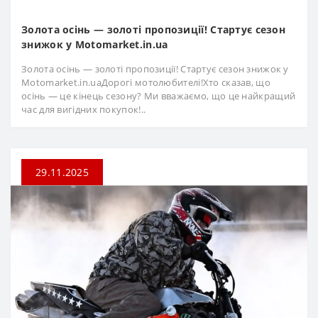
Золота осінь — золоті пропозиції! Стартує сезон
знижок у Motomarket.in.ua
Золота осінь — золоті пропозиції! Стартує сезон знижок у
Motomarket.in.uaДорогі мотолюбителі!Хто сказав, що
осінь — це кінець сезону? Ми вважаємо, що це найкращий
час для вигідних покупок!..
29.11.2025