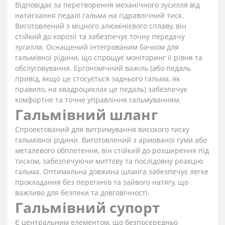
Відповідає за перетворення механічного зусилля від
натискання педалі гальма на гідравлічний тиск.
Виготовлений з міцного алюмінієвого сплаву, він
стійкий до корозії та забезпечує точну передачу
зусилля. Оснащений інтегрованим бачком для
гальмівної рідини, що спрощує моніторинг її рівня та
обслуговування. Ергономічний важіль (або педаль
привід, якщо це стосується заднього гальма, як
правило, на квадроциклах це педаль) забезпечує
комфортне та точне управління гальмуванням.
Гальмівний шланг
Спроектований для витримування високого тиску
гальмівної рідини. Виготовлений з армованої гуми або
металевого обплетення, він стійкий до розширення під
тиском, забезпечуючи миттєву та послідовну реакцію
гальма. Оптимальна довжина шланга забезпечує легке
прокладання без перегинів та зайвого натягу, що
важливо для безпеки та довговічності.
Гальмівний супорт
Є центральним елементом, що безпосередньо