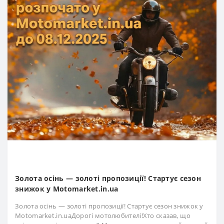
Золота осінь — золоті пропозиції! Стартує сезон
знижок у Motomarket.in.ua
Золота осінь — золоті пропозиції! Стартує сезон знижок у
Motomarket.in.uaДорогі мотолюбителі!Хто сказав, що