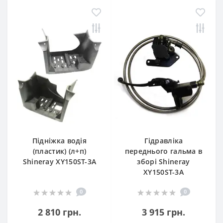
Підніжка водія
Гідравліка
(пластик) (л+п)
переднього гальма в
Shineray XY150ST-3A
зборі Shineray
XY150ST-3A
0
0
2 810 грн.
3 915 грн.