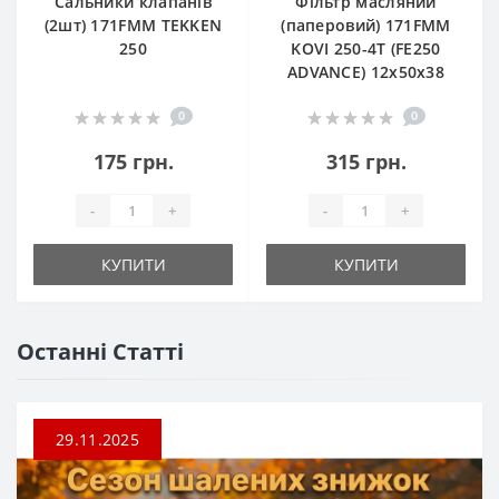
Сальники клапанів
Фільтр масляний
(2шт) 171FMM TEKKEN
(паперовий) 171FMM
250
KOVI 250-4T (FE250
ADVANCE) 12х50х38
0
0
175 грн.
315 грн.
-
+
-
+
КУПИТИ
КУПИТИ
Останні Статті
29.11.2025