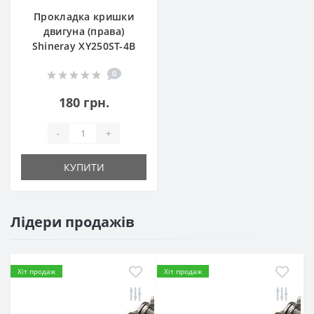
Прокладка кришки
двигуна (права)
Shineray XY250ST-4B
0
180 грн.
-
+
КУПИТИ
Лідери продажів
Хіт продаж
Хіт продаж