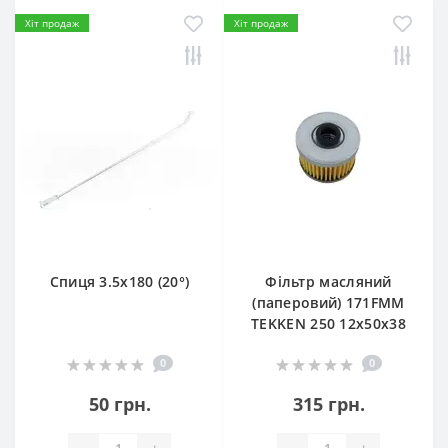
Хіт продаж
Хіт продаж
Спиця 3.5х180 (20°)
Фільтр масляний
(паперовий) 171FMM
TEKKEN 250 12х50х38
0
0
50 грн.
315 грн.
-
+
-
+