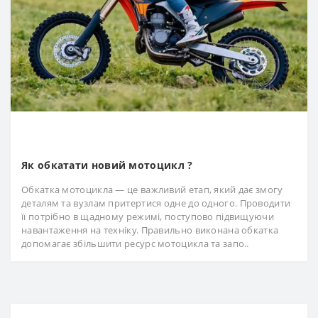
Як обкатати новий мотоцикл ?
Обкатка мотоцикла — це важливий етап, який дає змогу
деталям та вузлам притертися одне до одного. Проводити
її потрібно в щадному режимі, поступово підвищуючи
навантаження на техніку. Правильно виконана обкатка
допомагає збільшити ресурс мотоцикла та запо..