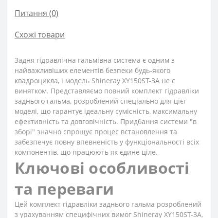
Питання
(0)
Схожі товари
Задня гідравлічна гальмівна система є одним з
найважливіших елементів безпеки будь-якого
квадроцикла, і модель Shineray XY150ST-3A не є
винятком. Представляємо повний комплект гідравліки
заднього гальма, розроблений спеціально для цієї
моделі, що гарантує ідеальну сумісність, максимальну
ефективність та довговічність. Придбання системи "в
зборі" значно спрощує процес встановлення та
забезпечує повну впевненість у функціональності всіх
компонентів, що працюють як єдине ціле.
Ключові особливості
та переваги
Цей комплект гідравліки заднього гальма розроблений
з урахуванням специфічних вимог Shineray XY150ST-3A,