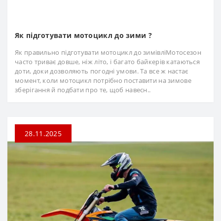
Як підготувати мотоцикл до зими ?
Як правильно підготувати мотоцикл до зимівліМотосезон
часто триває довше, ніж літо, і багато байкерів катаються
доти, доки дозволяють погодні умови. Та все ж настає
момент, коли мотоцикл потрібно поставити на зимове
зберігання й подбати про те, щоб навесн..
28.11.2025