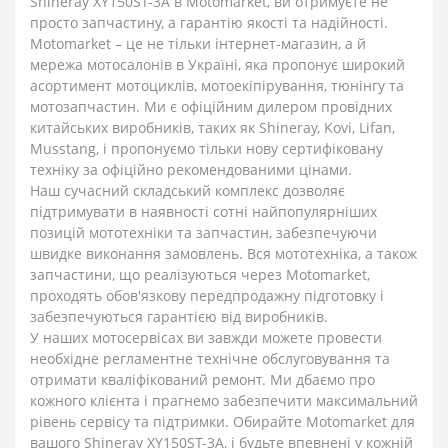
Shineray XY150ST-3A в Motomarket, ви отримуєте не
просто запчастину, а гарантію якості та надійності.
Motomarket – це не тільки інтернет-магазин, а й
мережа мотосалонів в Україні, яка пропонує широкий
асортимент мотоциклів, мотоекіпірування, тюнінгу та
мотозапчастин. Ми є офіційним дилером провідних
китайських виробників, таких як Shineray, Kovi, Lifan,
Musstang, і пропонуємо тільки нову сертифіковану
техніку за офіційно рекомендованими цінами.
Наш сучасний складський комплекс дозволяє
підтримувати в наявності сотні найпопулярніших
позицій мототехніки та запчастин, забезпечуючи
швидке виконання замовлень. Вся мототехніка, а також
запчастини, що реалізуються через Motomarket,
проходять обов'язкову передпродажну підготовку і
забезпечуються гарантією від виробників.
У наших мотосервісах ви завжди можете провести
необхідне регламентне технічне обслуговування та
отримати кваліфікований ремонт. Ми дбаємо про
кожного клієнта і прагнемо забезпечити максимальний
рівень сервісу та підтримки. Обирайте Motomarket для
вашого Shineray XY150ST-3A, і будьте впевнені у кожній