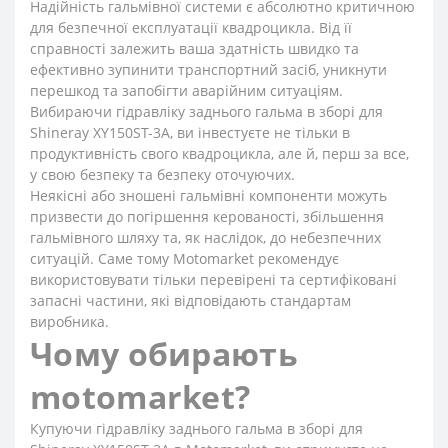
Надійність гальмівної системи є абсолютно критичною
для безпечної експлуатації квадроцикла. Від її
справності залежить ваша здатність швидко та
ефективно зупинити транспортний засіб, уникнути
перешкод та запобігти аварійним ситуаціям.
Вибираючи гідравліку заднього гальма в зборі для
Shineray XY150ST-3A, ви інвестуєте не тільки в
продуктивність свого квадроцикла, але й, перш за все,
у свою безпеку та безпеку оточуючих.
Неякісні або зношені гальмівні компоненти можуть
призвести до погіршення керованості, збільшення
гальмівного шляху та, як наслідок, до небезпечних
ситуацій. Саме тому Motomarket рекомендує
використовувати тільки перевірені та сертифіковані
запасні частини, які відповідають стандартам
виробника.
Чому обирають
motomarket?
Купуючи гідравліку заднього гальма в зборі для