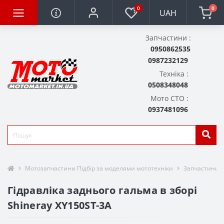
0
0
UAH
Запчастини :
0950862535
0987232129
Техніка :
0508348048
Мото СТО :
0937481096
Мотозапчастини Підбір за моделями мототехніки
Запчастини д
Гідравліка заднього гальма в зборі
Shineray XY150ST-3A