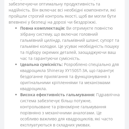
забезпечуючи оптимальну продуктивність та
надійність. Він включає всі необхідні компоненти, які
пройшли строгий контроль якості, щоб ви могли бути
впевнені у безпеці на дорозі чи бездоріжжі.
Повна комплектація:
Ви отримуєте повністю
зібрану систему, що включає головний
гальмівний циліндр, гальмівний шланг, супорт та
гальмівні колодки. Це усуває необхідність пошуку
та підбору окремих деталей, заощаджуючи ваш
час та гарантуючи сумісність.
Ідеальна сумісність:
Розроблено спеціально для
квадроцикла Shineray XY150ST-3A, що гарантує
бездоганне прилягання та функціонування з
оригінальними кріпленнями та механізмами
квадроцикла.
Висока ефективність гальмування:
Гідравлічна
система забезпечує більш потужне,
контрольоване та рівномірне гальмування
порівняно з механічними аналогами. Це
особливо важливо для квадроциклів, які часто
експлуатуються в складних умовах.