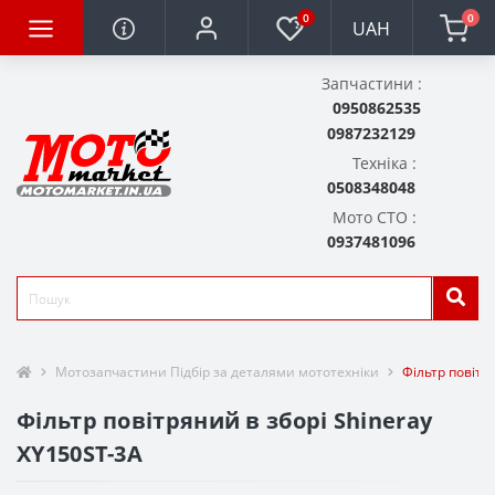
0
0
UAH
Запчастини :
0950862535
0987232129
Техніка :
0508348048
Мото СТО :
0937481096
Мотозапчастини Підбір за деталями мототехніки
Фільтр повітр
Фільтр повітряний в зборі Shineray
XY150ST-3A