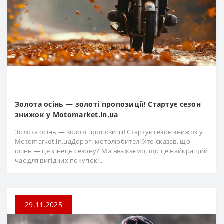
Золота осінь — золоті пропозиції! Стартує сезон
знижок у Motomarket.in.ua
Золота осінь — золоті пропозиції! Стартує сезон знижок у
Motomarket.in.uaДорогі мотолюбителі!Хто сказав, що
осінь — це кінець сезону? Ми вважаємо, що це найкращий
час для вигідних покупок!..
29.11.2025