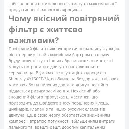
забезпечення оптимального захисту та максимальної
продуктивності вашого квадроцикла.
Чому якісний повітряний
фільтр є життєво
важливим?
Повітряний фільтр виконує критично важливу функцію:
він є першим і найважливішим бар'єром на шляху
бруду, пилу, піску та інших абразивних частинок, які
можуть потрапити в двигун з навколишнього
середовища. В умовах експлуатації квадроцикла
Shineray XY150ST-3A, особливо на бездоріжжі, в лісових
масивах або на пилових дорогах, двигун постійно
піддається ризику засмічення. Неякісний або
зношений фільтр пропускає ці частинки, що
призводить до швидкого зносу поршневих кілець,
циліндрів, клапанів та інших рухомих елементів
двигуна. Це, в свою чергу, обертається зниженням
компресії, втратою потужності, збільшенням витрати
пального та, врешті-решт, дорогим капітальним