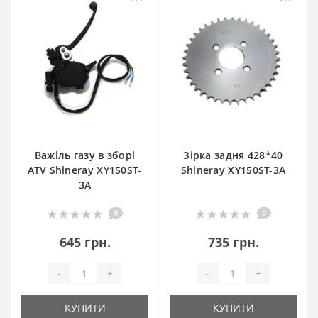
Важіль газу в зборі
Зірка задня 428*40
ATV Shineray XY150ST-
Shineray XY150ST-3A
3A
0
0
645 грн.
735 грн.
-
+
-
+
КУПИТИ
КУПИТИ