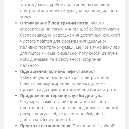
затримування дрібних частинок, захищаючи
внутрішні компоненти двигуна від передчасного
зносу.
Оптимальний повітряний потік:
Фільтр
спроектований таким чином, щоб забезпечувати
безперешкодне надходження достатньої кількості
чистого повітря для формування ідеальної
паливно-повітряної суміші. Це критично важливо
для підтримки максимальної потужності двигуна,
його динаміки та ефективності згоряння
пального.
Підвищення паливної ефективності:
Забезпечуючи чисте повітря, фільтр сприяє
більш повному згорянню палива, що може
призвести до помітного зниження його витрати.
Продовження терміну служби двигуна:
Регулярна заміна та використання якісного
повітряного фільтра значно подовжує загальний
ресурс двигуна, відкладаючи необхідність
дороговартісних ремонтів.
Простота встановлення:
Постачання "в зборі"