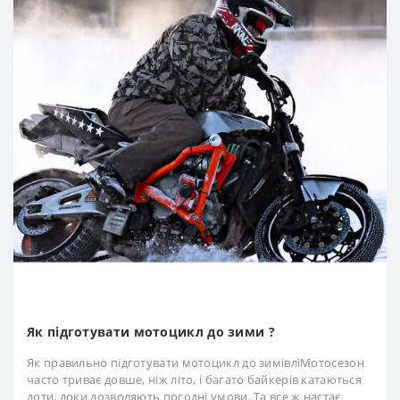
Як підготувати мотоцикл до зими ?
Як правильно підготувати мотоцикл до зимівліМотосезон
часто триває довше, ніж літо, і багато байкерів катаються
доти, доки дозволяють погодні умови. Та все ж настає