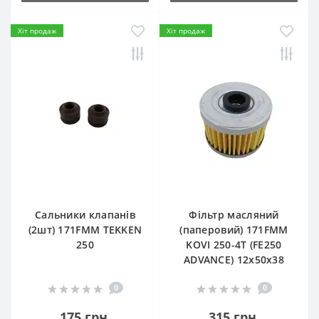
Хіт продаж
Хіт продаж
Сальники клапанів
Фільтр масляний
(2шт) 171FMM TEKKEN
(паперовий) 171FMM
250
KOVI 250-4T (FE250
ADVANCE) 12х50х38
0
0
175 грн.
315 грн.