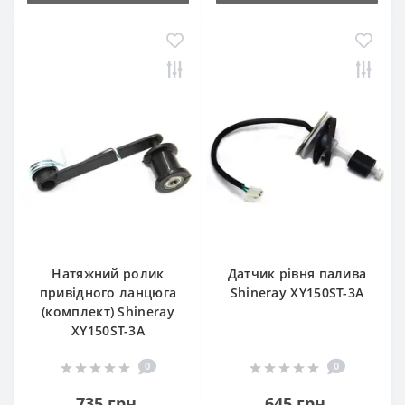
Натяжний ролик
Датчик рівня палива
привідного ланцюга
Shineray XY150ST-3A
(комплект) Shineray
XY150ST-3A
0
0
735 грн.
645 грн.