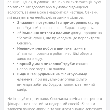
раніше. Однак, в умовах інтенсивної експлуатації, руху
по запилених дорогах або в умовах підвищеної
вологості, заміна може знадобитися частіше. Ознаки,
які вказують на необхідність заміни фільтра:
Зниження потужності та прискорення:
скутер
стає "тупим", повільніше набирає швидкість.
Збільшення витрати палива:
двигун працює на
"багатій" суміші, що призводить до перевитрати
бензину.
Нерівномірна робота двигуна:
можуть
з'явитися провали в роботі, нестійкі оберти
холостого ходу.
Чорний дим з вихлопної труби:
ознака
неповного згоряння палива.
Видимі забруднення на фільтруючому
елементі:
при візуальному огляді фільтр
виглядає забитим брудом, пилом, має темний
колір.
Не ігноруйте ці сигнали. Своєчасна заміна повітряного
фільтра – це простий та недорогий спосіб зберегти
здоров'я вашого двигуна та уникнути значно дорожчих