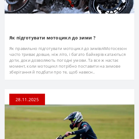
Як підготувати мотоцикл до зими ?
Як правильно підготувати мотоцикл до зимівліМотосезон
часто триває довше, ніж літо, і багато байкерів катаються
доти, доки дозволяють погодні умови. Та все ж настає
момент, коли мотоцикл потрібно поставити на зимове
зберігання й подбати про те, щоб навесн..
28.11.2025