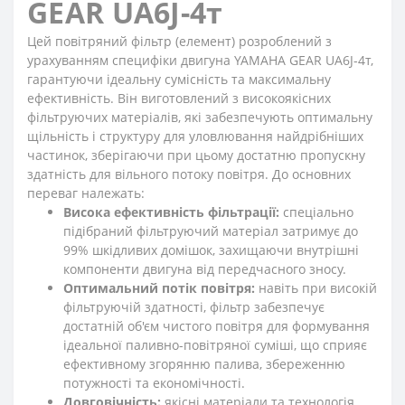
GEAR UA6J-4т
Цей повітряний фільтр (елемент) розроблений з
урахуванням специфіки двигуна YAMAHA GEAR UA6J-4т,
гарантуючи ідеальну сумісність та максимальну
ефективність. Він виготовлений з високоякісних
фільтруючих матеріалів, які забезпечують оптимальну
щільність і структуру для уловлювання найдрібніших
частинок, зберігаючи при цьому достатню пропускну
здатність для вільного потоку повітря. До основних
переваг належать:
Висока ефективність фільтрації:
спеціально
підібраний фільтруючий матеріал затримує до
99% шкідливих домішок, захищаючи внутрішні
компоненти двигуна від передчасного зносу.
Оптимальний потік повітря:
навіть при високій
фільтруючій здатності, фільтр забезпечує
достатній об'єм чистого повітря для формування
ідеальної паливно-повітряної суміші, що сприяє
ефективному згорянню палива, збереженню
потужності та економічності.
Довговічність:
якісні матеріали та технологія