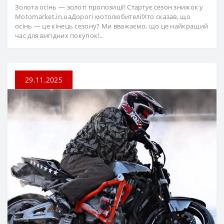
Золота осінь — золоті пропозиції! Стартує сезон знижок у
Motomarket.in.uaДорогі мотолюбителі!Хто сказав, що
осінь — це кінець сезону? Ми вважаємо, що це найкращий
час для вигідних покупок!..
29.11.2025