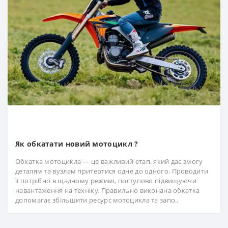
Як обкатати новий мотоцикл ?
Обкатка мотоцикла — це важливий етап, який дає змогу
деталям та вузлам притертися одне до одного. Проводити
її потрібно в щадному режимі, поступово підвищуючи
навантаження на техніку. Правильно виконана обкатка
допомагає збільшити ресурс мотоцикла та запо..