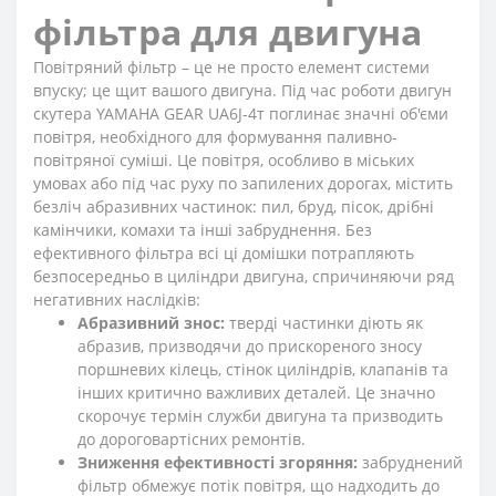
фільтра для двигуна
Повітряний фільтр – це не просто елемент системи
впуску; це щит вашого двигуна. Під час роботи двигун
скутера YAMAHA GEAR UA6J-4т поглинає значні об'єми
повітря, необхідного для формування паливно-
повітряної суміші. Це повітря, особливо в міських
умовах або під час руху по запилених дорогах, містить
безліч абразивних частинок: пил, бруд, пісок, дрібні
камінчики, комахи та інші забруднення. Без
ефективного фільтра всі ці домішки потрапляють
безпосередньо в циліндри двигуна, спричиняючи ряд
негативних наслідків:
Абразивний знос:
тверді частинки діють як
абразив, призводячи до прискореного зносу
поршневих кілець, стінок циліндрів, клапанів та
інших критично важливих деталей. Це значно
скорочує термін служби двигуна та призводить
до дороговартісних ремонтів.
Зниження ефективності згоряння:
забруднений
фільтр обмежує потік повітря, що надходить до