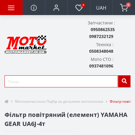
0
0
UAH
Запчастини :
0950862535
0987232129
Техніка :
0508348048
Мото СТО :
0937481096
Мотозапчастини Підбір за деталями мототехніки
Фільтр повіт
Фільтр повітряний (елемент) YAMAHA
GEAR UA6J-4т