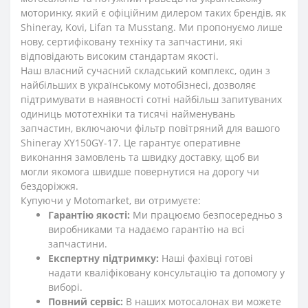
моторинку, який є офіційним дилером таких брендів, як
Shineray, Kovi, Lifan та Musstang. Ми пропонуємо лише
нову, сертифіковану техніку та запчастини, які
відповідають високим стандартам якості.
Наш власний сучасний складський комплекс, один з
найбільших в українському мотобізнесі, дозволяє
підтримувати в наявності сотні найбільш запитуваних
одиниць мототехніки та тисячі найменувань
запчастин, включаючи фільтр повітряний для вашого
Shineray XY150GY-17. Це гарантує оперативне
виконання замовлень та швидку доставку, щоб ви
могли якомога швидше повернутися на дорогу чи
бездоріжжя.
Купуючи у Motomarket, ви отримуєте:
Гарантію якості:
Ми працюємо безпосередньо з
виробниками та надаємо гарантію на всі
запчастини.
Експертну підтримку:
Наші фахівці готові
надати кваліфіковану консультацію та допомогу у
виборі.
Повний сервіс:
В наших мотосалонах ви можете