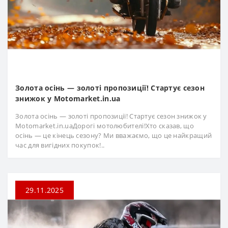
Золота осінь — золоті пропозиції! Стартує сезон
знижок у Motomarket.in.ua
Золота осінь — золоті пропозиції! Стартує сезон знижок у
Motomarket.in.uaДорогі мотолюбителі!Хто сказав, що
осінь — це кінець сезону? Ми вважаємо, що це найкращий
час для вигідних покупок!..
29.11.2025