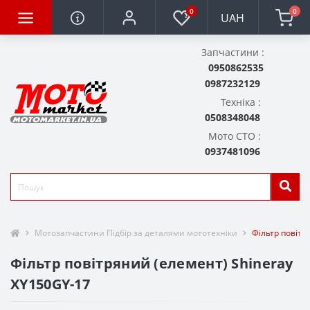
0
0
UAH
Запчастини :
0950862535
0987232129
Техніка :
0508348048
Мото СТО :
0937481096
Мотозапчастини Підбір за деталями мототехніки
Фільтр повітр
Фільтр повітряний (елемент) Shineray
XY150GY-17