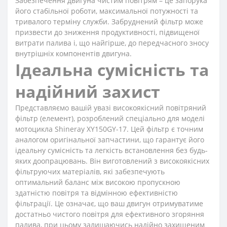
Забезпечення двигуна чистим повітрям – це запорука
його стабільної роботи, максимальної потужності та
тривалого терміну служби. Забруднений фільтр може
призвести до зниження продуктивності, підвищеної
витрати палива і, що найгірше, до передчасного зносу
внутрішніх компонентів двигуна.
Ідеальна сумісність та
надійний захист
Представляємо вашій увазі високоякісний повітряний
фільтр (елемент), розроблений спеціально для моделі
мотоцикла Shineray XY150GY-17. Цей фільтр є точним
аналогом оригінальної запчастини, що гарантує його
ідеальну сумісність та легкість встановлення без будь-
яких доопрацювань. Він виготовлений з високоякісних
фільтруючих матеріалів, які забезпечують
оптимальний баланс між високою пропускною
здатністю повітря та відмінною ефективністю
фільтрації. Це означає, що ваш двигун отримуватиме
достатньо чистого повітря для ефективного згоряння
палива, при цьому залишаючись надійно захищеним