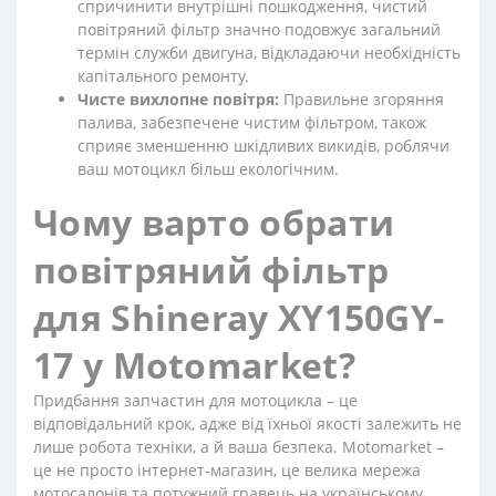
спричинити внутрішні пошкодження, чистий
повітряний фільтр значно подовжує загальний
термін служби двигуна, відкладаючи необхідність
капітального ремонту.
Чисте вихлопне повітря:
Правильне згоряння
палива, забезпечене чистим фільтром, також
сприяє зменшенню шкідливих викидів, роблячи
ваш мотоцикл більш екологічним.
Чому варто обрати
повітряний фільтр
для Shineray XY150GY-
17 у Motomarket?
Придбання запчастин для мотоцикла – це
відповідальний крок, адже від їхньої якості залежить не
лише робота техніки, а й ваша безпека. Motomarket –
це не просто інтернет-магазин, це велика мережа
мотосалонів та потужний гравець на українському