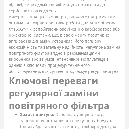
від шкідливих домішок, які можуть призвести до
серйозних пошкоджень.
Використання цього фільтра допоможе підтримувати
оптимальні характеристики роботи двигуна Shineray
XY150GY-17, запобігаючи засміченню карбюратора або
інжекторної системи, що, в свою чергу, позитивно
впливає на динаміку мотоцикла, його паливну
економічність та загальну надійність. Регулярна заміна
повітряного фільтра згідно з рекомендаціями
виробника або за умов інтенсивної експлуатації є
однією з ключових процедур технічного
обслуговування, яка суттєво продовжує ресурс двигуна.
Ключові переваги
регулярної заміни
повітряного фільтра
Захист двигуна:
Основна функція фільтра –
запобігання потраплянню пилу, піску, бруду та
інших абразивних частинок у циліндри двигуна.