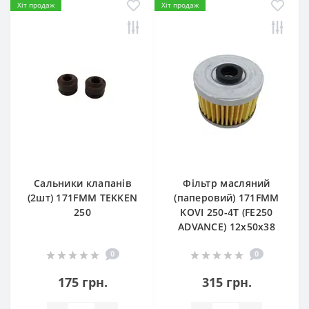
Хіт продаж
Хіт продаж
Сальники клапанів
Фільтр масляний
(2шт) 171FMM TEKKEN
(паперовий) 171FMM
250
KOVI 250-4T (FE250
ADVANCE) 12х50х38
0
0
175 грн.
315 грн.