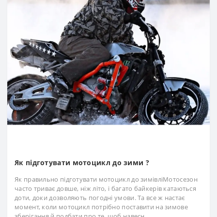
Як підготувати мотоцикл до зими ?
Як правильно підготувати мотоцикл до зимівліМотосезон
часто триває довше, ніж літо, і багато байкерів катаються
доти, доки дозволяють погодні умови. Та все ж настає
момент, коли мотоцикл потрібно поставити на зимове
зберігання й подбати про те, щоб навесн..