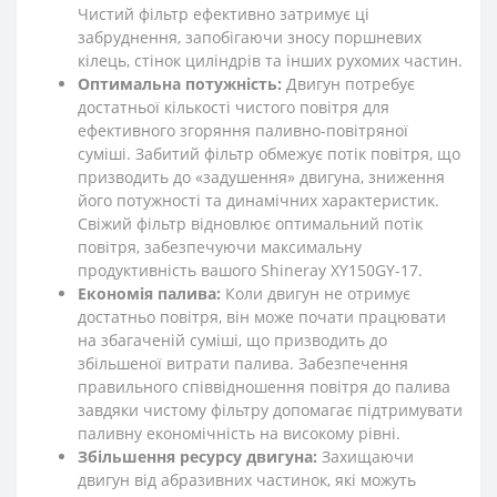
Чистий фільтр ефективно затримує ці
забруднення, запобігаючи зносу поршневих
кілець, стінок циліндрів та інших рухомих частин.
Оптимальна потужність:
Двигун потребує
достатньої кількості чистого повітря для
ефективного згоряння паливно-повітряної
суміші. Забитий фільтр обмежує потік повітря, що
призводить до «задушення» двигуна, зниження
його потужності та динамічних характеристик.
Свіжий фільтр відновлює оптимальний потік
повітря, забезпечуючи максимальну
продуктивність вашого Shineray XY150GY-17.
Економія палива:
Коли двигун не отримує
достатньо повітря, він може почати працювати
на збагаченій суміші, що призводить до
збільшеної витрати палива. Забезпечення
правильного співвідношення повітря до палива
завдяки чистому фільтру допомагає підтримувати
паливну економічність на високому рівні.
Збільшення ресурсу двигуна:
Захищаючи
двигун від абразивних частинок, які можуть