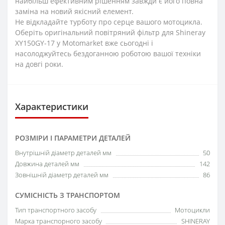
найбільш ефективним рішенням завжди є його повна
заміна на новий якісний елемент.
Не відкладайте турботу про серце вашого мотоцикла.
Оберіть оригінальний повітряний фільтр для Shineray
XY150GY-17 у Motomarket вже сьогодні і
насолоджуйтесь бездоганною роботою вашої техніки
на довгі роки.
Характеристики
РОЗМІРИ І ПАРАМЕТРИ ДЕТАЛЕЙ
Внутрішній діаметр деталей мм
50
Довжина деталей мм
142
Зовнішній діаметр деталей мм
86
СУМІСНІСТЬ З ТРАНСПОРТОМ
Тип транспортного засобу
Мотоцикли
Марка транспорного засобу
SHINERAY