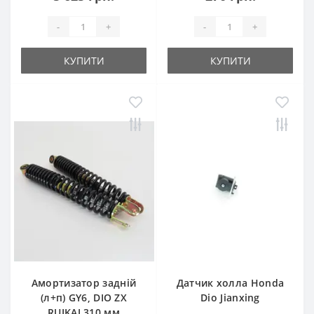
-
+
-
+
КУПИТИ
КУПИТИ
Амортизатор задній
Датчик холла Honda
(л+п) GY6, DIO ZX
Dio Jianxing
RUIKAI 310 мм