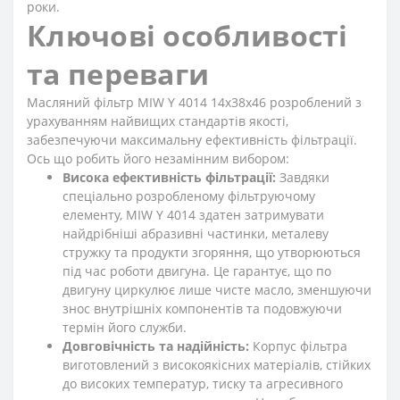
роки.
Ключові особливості
та переваги
Масляний фільтр MIW Y 4014 14х38х46 розроблений з
урахуванням найвищих стандартів якості,
забезпечуючи максимальну ефективність фільтрації.
Ось що робить його незамінним вибором:
Висока ефективність фільтрації:
Завдяки
спеціально розробленому фільтруючому
елементу, MIW Y 4014 здатен затримувати
найдрібніші абразивні частинки, металеву
стружку та продукти згоряння, що утворюються
під час роботи двигуна. Це гарантує, що по
двигуну циркулює лише чисте масло, зменшуючи
знос внутрішніх компонентів та подовжуючи
термін його служби.
Довговічність та надійність:
Корпус фільтра
виготовлений з високоякісних матеріалів, стійких
до високих температур, тиску та агресивного