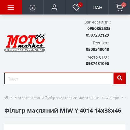
0
0
UAH
Запчастини :
0950862535
0987232129
Техніка :
0508348048
Мото СТО :
0937481096
Мотозапчастини Підбір за деталями мототехніки
Фільтри
Фі
Фільтр масляний MIW Y 4014 14х38х46