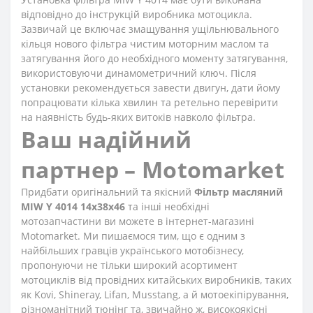
відповідно до інструкцій виробника мотоцикла.
Зазвичай це включає змащування ущільнювального
кільця нового фільтра чистим моторним маслом та
затягування його до необхідного моменту затягування,
використовуючи динамометричний ключ. Після
установки рекомендується завести двигун, дати йому
попрацювати кілька хвилин та ретельно перевірити
на наявність будь-яких витоків навколо фільтра.
Ваш надійний
партнер – Motomarket
Придбати оригінальний та якісний
Фільтр масляний
MIW Y 4014 14х38х46
та інші необхідні
мотозапчастини ви можете в інтернет-магазині
Motomarket. Ми пишаємося тим, що є одним з
найбільших гравців українського мотобізнесу,
пропонуючи не тільки широкий асортимент
мотоциклів від провідних китайських виробників, таких
як Kovi, Shineray, Lifan, Musstang, а й мотоекіпірування,
різноманітний тюнінг та, звичайно ж, високоякісні