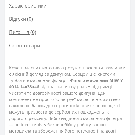
Характеристики
Відгуки (0)
Питання
(0)
Схожі товари
Кожен власник мотоцикла розуміє, наскільки важливим
є якісний догляд за двигуном. Серцем цієї системи
турботи є масляний фільтр, і
Фільтр масляний MIW Y
4014 14х38х46
відіграє ключову роль у підтримці
чистоти та довговічності вашого двигуна. Цей
компонент не просто "фільтрує" масло; він є життєво
важливою барикадою проти шкідливих частинок, які
можуть призвести до серйозних пошкоджень та
дорогого ремонту. Вибір надійного масляного фільтра
— це інвестиція у безперебійну роботу вашого
мотоцикла та збереження його потужності на довгі