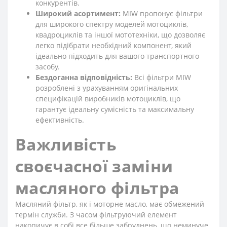
конкурентів.
Широкий асортимент:
MIW пропонує фільтри
для широкого спектру моделей мотоциклів,
квадроциклів та іншої мототехніки, що дозволяє
легко підібрати необхідний компонент, який
ідеально підходить для вашого транспортного
засобу.
Бездоганна відповідність:
Всі фільтри MIW
розроблені з урахуванням оригінальних
специфікацій виробників мотоциклів, що
гарантує ідеальну сумісність та максимальну
ефективність.
Важливість
своєчасної заміни
масляного фільтра
Масляний фільтр, як і моторне масло, має обмежений
термін служби. З часом фільтруючий елемент
накопичує в собі все більше забруднень, що неминуче