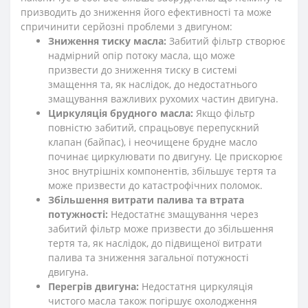
призводить до зниження його ефективності та може
спричинити серйозні проблеми з двигуном:
Зниження тиску масла:
Забитий фільтр створює
надмірний опір потоку масла, що може
призвести до зниження тиску в системі
змащення та, як наслідок, до недостатнього
змащування важливих рухомих частин двигуна.
Циркуляція брудного масла:
Якщо фільтр
повністю забитий, спрацьовує перепускний
клапан (байпас), і неочищене брудне масло
починає циркулювати по двигуну. Це прискорює
знос внутрішніх компонентів, збільшує тертя та
може призвести до катастрофічних поломок.
Збільшення витрати палива та втрата
потужності:
Недостатнє змащування через
забитий фільтр може призвести до збільшення
тертя та, як наслідок, до підвищеної витрати
палива та зниження загальної потужності
двигуна.
Перегрів двигуна:
Недостатня циркуляція
чистого масла також погіршує охолодження