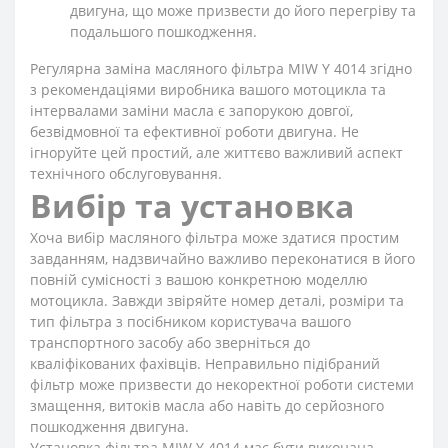
двигуна, що може призвести до його перегріву та
подальшого пошкодження.
Регулярна заміна масляного фільтра MIW Y 4014 згідно
з рекомендаціями виробника вашого мотоцикла та
інтервалами заміни масла є запорукою довгої,
безвідмовної та ефективної роботи двигуна. Не
ігноруйте цей простий, але життєво важливий аспект
технічного обслуговування.
Вибір та установка
Хоча вибір масляного фільтра може здатися простим
завданням, надзвичайно важливо переконатися в його
повній сумісності з вашою конкретною моделлю
мотоцикла. Завжди звіряйте номер деталі, розміри та
тип фільтра з посібником користувача вашого
транспортного засобу або зверніться до
кваліфікованих фахівців. Неправильно підібраний
фільтр може призвести до некоректної роботи системи
змащення, витоків масла або навіть до серйозного
пошкодження двигуна.
Установка фільтра MIW Y 4014 має бути виконана