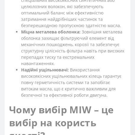
спеціальних високоякісних синтетичних або
целюлозних волокон, які забезпечують
оптимальний баланс між ефективністю
затримання найдрібніших частинок та
безперешкодною пропускною здатністю масла.
Міцна металева оболонка:
Зовнішня металева
оболонка захищає фільтруючий елемент від
механічних пошкоджень, корозії та забезпечує
структурну цілісність фільтра навіть при високих
перепадах тиску та екстремальних
навантаженнях.
Надійні ущільнювачі:
Використання
високоякісних ущільнювальних кілець гарантує
повну герметичність системи та запобігає
витокам масла, що є критично важливим для
безпечної та ефективної роботи двигуна.
Чому вибір MIW – це
вибір на користь