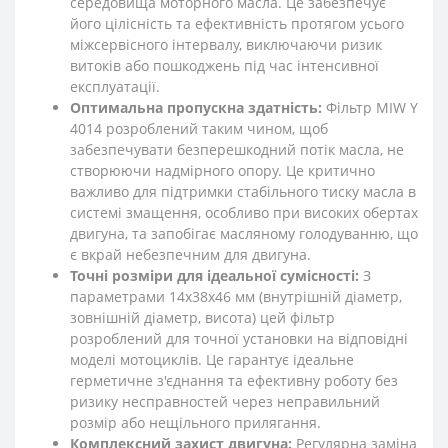
середовища моторного масла. Це забезпечує
його цілісність та ефективність протягом усього
міжсервісного інтервалу, виключаючи ризик
витоків або пошкоджень під час інтенсивної
експлуатації.
Оптимальна пропускна здатність:
Фільтр MIW Y
4014 розроблений таким чином, щоб
забезпечувати безперешкодний потік масла, не
створюючи надмірного опору. Це критично
важливо для підтримки стабільного тиску масла в
системі змащення, особливо при високих обертах
двигуна, та запобігає масляному голодуванню, що
є вкрай небезпечним для двигуна.
Точні розміри для ідеальної сумісності:
З
параметрами 14х38х46 мм (внутрішній діаметр,
зовнішній діаметр, висота) цей фільтр
розроблений для точної установки на відповідні
моделі мотоциклів. Це гарантує ідеальне
герметичне з'єднання та ефективну роботу без
ризику несправностей через неправильний
розмір або нещільного прилягання.
Комплексний захист двигуна:
Регулярна заміна