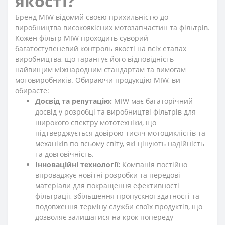
якості?
Бренд MIW відомий своєю прихильністю до
виробництва високоякісних мотозапчастин та фільтрів.
Кожен фільтр MIW проходить суворий
багатоступеневий контроль якості на всіх етапах
виробництва, що гарантує його відповідність
найвищим міжнародним стандартам та вимогам
мотовиробників. Обираючи продукцію MIW, ви
обираєте:
Досвід та репутацію:
MIW має багаторічний
досвід у розробці та виробництві фільтрів для
широкого спектру мототехніки, що
підтверджується довірою тисяч мотоциклістів та
механіків по всьому світу, які цінують надійність
та довговічність.
Інноваційні технології:
Компанія постійно
впроваджує новітні розробки та передові
матеріали для покращення ефективності
фільтрації, збільшення пропускної здатності та
подовження терміну служби своїх продуктів, що
дозволяє залишатися на крок попереду