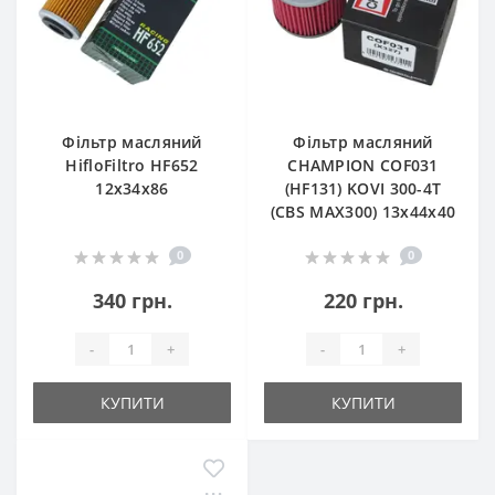
Фільтр масляний
Фільтр масляний
HifloFiltro HF652
CHAMPION COF031
12х34х86
(HF131) KOVI 300-4Т
(CBS MAX300) 13х44х40
0
0
340 грн.
220 грн.
-
+
-
+
КУПИТИ
КУПИТИ