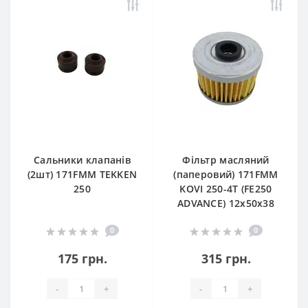
Сальники клапанів
Фільтр масляний
(2шт) 171FMM TEKKEN
(паперовий) 171FMM
250
KOVI 250-4T (FE250
ADVANCE) 12х50х38
0
0
175 грн.
315 грн.
-
+
-
+