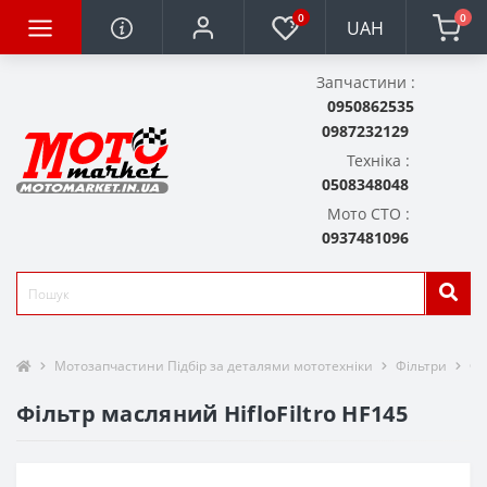
0
0
UAH
Запчастини :
0950862535
0987232129
Техніка :
0508348048
Мото СТО :
0937481096
Мотозапчастини Підбір за деталями мототехніки
Фільтри
Фі
Фільтр масляний HifloFiltro HF145