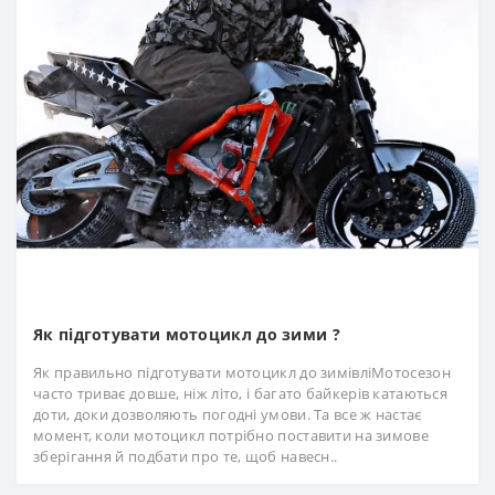
Як підготувати мотоцикл до зими ?
Як правильно підготувати мотоцикл до зимівліМотосезон
часто триває довше, ніж літо, і багато байкерів катаються
доти, доки дозволяють погодні умови. Та все ж настає
момент, коли мотоцикл потрібно поставити на зимове
зберігання й подбати про те, щоб навесн..