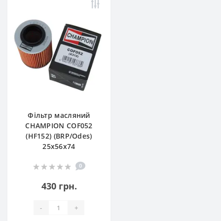
Фільтр масляний
CHAMPION COF052
(HF152) (BRP/Odes)
25х56х74
0
430 грн.
-
+