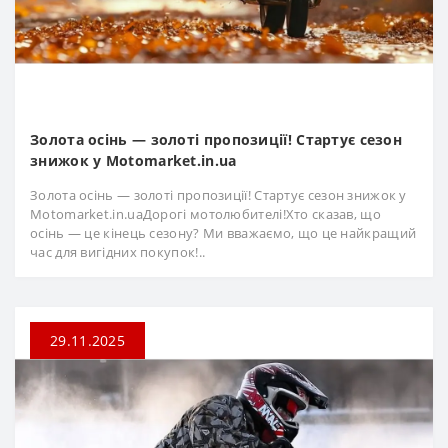
Золота осінь — золоті пропозиції! Стартує сезон
знижок у Motomarket.in.ua
Золота осінь — золоті пропозиції! Стартує сезон знижок у
Motomarket.in.uaДорогі мотолюбителі!Хто сказав, що
осінь — це кінець сезону? Ми вважаємо, що це найкращий
час для вигідних покупок!..
29.11.2025