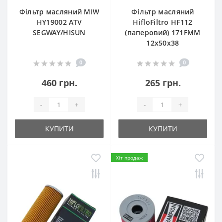
Фільтр масляний MIW
Фільтр масляний
HY19002 ATV
HifloFiltro HF112
SEGWAY/HISUN
(паперовий) 171FMM
12х50х38
0
0
460 грн.
265 грн.
-
+
-
+
КУПИТИ
КУПИТИ
Хіт продаж