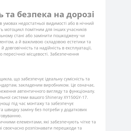
ь та безпека на дорозі
 умовах недостатньої видимості або в нічний
ить мотоцикл помітним для інших учасників
альному стані або замінити пошкоджену чи
ментом, а й важливою складовою естетики та
 довговічність та надійність в експлуатації,
до пересічної місцевості. Забезпечення
цикла, що забезпечує ідеальну сумісність та
андартам, закладеним виробником. Це означає,
реження автентичного вигляду та функціоналу.
льної системи вашого Shineray XY150GY-17.
днощі під час монтажу та забезпечує
а швидку заміну без потреби у додаткових
уговуванню.
ичними елементами, які забезпечують чітке та
ві своєчасно розпізнавати перешкоди та