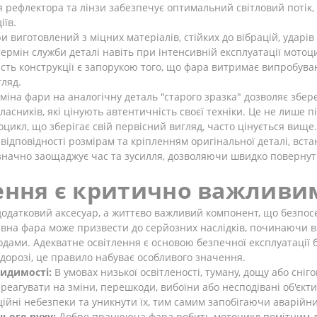
я рефлектора та лінзи забезпечує оптимальний світловий потік,
іїв.
 виготовлений з міцних матеріалів, стійких до вібрацій, ударі
термін служби деталі навіть при інтенсивній експлуатації мотоц
ність конструкції є запорукою того, що фара витримає випробува
гляд.
міна фари на аналогічну деталь "старого зразка" дозволяє збе
асників, які цінують автентичність своєї техніки. Це не лише пі
цикл, що зберігає свій первісний вигляд, часто цінується вище.
відповідності розмірам та кріпленням оригінальної деталі, вс
 значно заощаджує час та зусилля, дозволяючи швидко повернут
лення є критично важливи
одатковий аксесуар, а життєво важливий компонент, що безпосер
на фара може призвести до серйозних наслідків, починаючи від
и. Адекватне освітлення є основою безпечної експлуатації бу
дорозі, це правило набуває особливого значення.
видимості:
В умовах низької освітленості, туману, дощу або сніг
еагувати на зміни, перешкоди, вибоїни або несподівані об'єкти
ійні небезпеки та уникнути їх, тим самим запобігаючи аварійн
ього руху:
Добре працююча фара робить мотоцикл помітним для