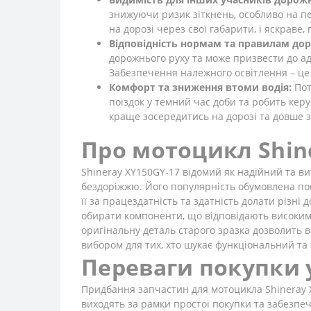
знижуючи ризик зіткнень, особливо на п
на дорозі через свої габарити, і яскрав
Відповідність нормам та правилам дор
дорожнього руху та може призвести до ад
Забезпечення належного освітлення – це 
Комфорт та зниження втоми водія:
Пот
поїздок у темний час доби та робить ке
краще зосередитись на дорозі та довше з
Про мотоцикл Shin
Shineray XY150GY-17 відомий як надійний та ви
бездоріжжю. Його популярність обумовлена поє
її за працездатність та здатність долати різні
обирати компоненти, що відповідають високим с
оригінальну деталь старого зразка дозволить в
вибором для тих, хто шукає функціональний та 
Переваги покупки 
Придбання запчастин для мотоцикла Shineray XY
виходять за рамки простої покупки та забезпечу