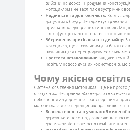
вибоїни на дорозі. Продумана конструкці
мотоциклом і не засліплює зустрічних вод
Надійність та довговічність:
Корпус фари
дощу, пилу, бруду. Це гарантує тривалий 
призначеної для різних типів доріг. Міц
свою функціональність та естетичний ви
Збереження оригінального дизайну:
За
мотоцикла, що є важливим для багатьох вл
важливим для перепродажу, оскільки мото
Простота встановлення:
Завдяки точній 
навіть у недосвідчених користувачів. Це
Чому якісне освіт
Система освітлення мотоцикла – це не просто д
оточуючих. Несправна або недостатньо ефектив
небезпечними дорожньо-транспортними пригодам
мотоцикла, з його підвищеною вразливістю на 
Безпека вночі та в умовах обмеженої 
дорожнього полотна, дозволяючи вчасно р
дає можливість завчасно помітити потенц
Видимість для інших учасників дорожн