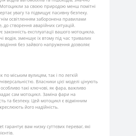
. Мотоцикли за своєю природою менш помітні
ертає увагу та підвищує пасивну безпеку.
утнім освітленням заборонена правилами
, до створення аварійних ситуацій.
є законність експлуатації вашого мотоцикла.
 водія, зменшує їх втому під час тривалих
водіння без зайвого напруження дозволяє
по міським вулицям, так і по легкій
ніверсальністю. Власники цієї моделі цінують
 особливо такі ключові, як фара, важливо
надає сам мотоцикл. Заміна фари на
сть та безпеку. Цей мотоцикл є відмінним
дкреслюють його надійність.
 гарантує вам низку суттєвих переваг, які
ієнтів.