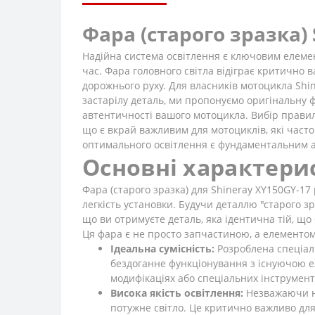
Фара (старого зразка) 
Надійна система освітлення є ключовим елемен
час. Фара головного світла відіграє критично 
дорожнього руху. Для власників мотоцикла Shin
застарілу деталь, ми пропонуємо оригінальну 
автентичності вашого мотоцикла. Вибір правиль
що є вкрай важливим для мотоциклів, які часто
оптимального освітлення є фундаментальним а
Основні характери
Фара (старого зразка) для Shineray XY150GY-17
легкість установки. Будучи деталлю "старого з
що ви отримуєте деталь, яка ідентична тій, щ
Ця фара є не просто запчастиною, а елементом,
Ідеальна сумісність:
Розроблена спеціаль
бездоганне функціонування з існуючою ел
модифікаціях або спеціальних інструмент
Висока якість освітлення:
Незважаючи на
потужне світло. Це критично важливо дл