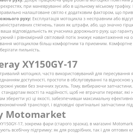
ерехрестях, при маневруванні або в щільному міському трафіку
е, правильно налаштоване світло є додатковим фактором, що прив
ожнього руху:
Експлуатація мотоцикла з несправним або відс
міністративних стягнень, таких як штрафи, або, що значно гірше
ваша відповідальність як учасника дорожнього руху, що гаранту
ужний і рівномірний світловий потік знижує навантаження на очі
рування мотоциклом більш комфортним та приємним. Комфортне 
берігати пильність.
eray XY150GY-17
тривалий мотоцикл, часто використовуваний для пересування як 
днанням доступності, простоти в обслуговуванні та відносною у
 дорожні умови без значних зусиль. Тому, вибираючи запчастини,
тандартам якості та надійності, щоб не втрачати переваг, які 
ам зберегти усі ці якості, забезпечивши максимальну ефективні
економічний транспорт, і відповідні оригінальні запчастини пі
у Motomarket
150GY-17, зокрема фари (старого зразка), в магазині Motomarket
ють всебічну підтримку: як для роздрібних, так і для оптових кл