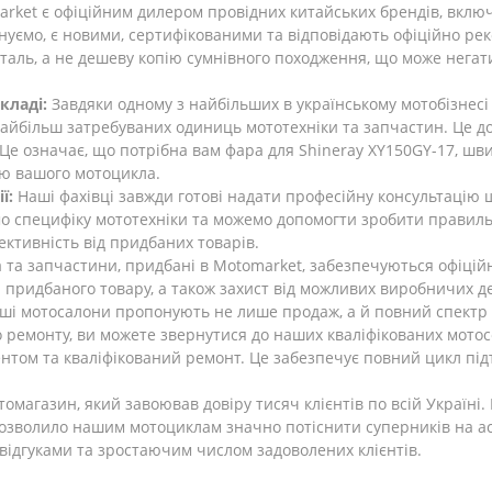
rket є офіційним дилером провідних китайських брендів, включаю
онуємо, є новими, сертифікованими та відповідають офіційно р
еталь, а не дешеву копію сумнівного походження, що може негат
кладі:
Завдяки одному з найбільших в українському мотобізнесі 
 найбільш затребуваних одиниць мототехніки та запчастин. Це 
. Це означає, що потрібна вам фара для Shineray XY150GY-17, шви
ою вашого мотоцикла.
ї:
Наші фахівці завжди готові надати професійну консультацію щ
о специфіку мототехніки та можемо допомогти зробити правильн
ктивність від придбаних товарів.
 та запчастини, придбані в Motomarket, забезпечуються офіцій
і придбаного товару, а також захист від можливих виробничих д
і мотосалони пропонують не лише продаж, а й повний спектр се
 ремонту, ви можете звернутися до наших кваліфікованих мотосе
ентом та кваліфікований ремонт. Це забезпечує повний цикл під
омагазин, який завоював довіру тисяч клієнтів по всій Україн
дозволило нашим мотоциклам значно потіснити суперників на ас
відгуками та зростаючим числом задоволених клієнтів.