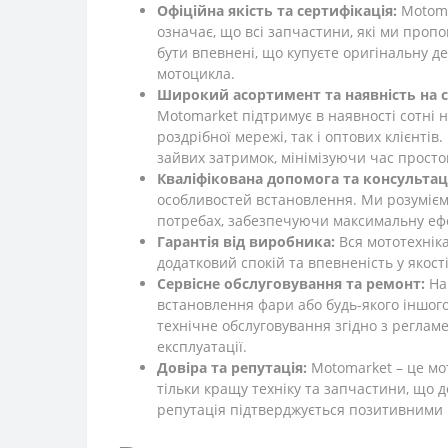
Офіційна якість та сертифікація:
Motoma
означає, що всі запчастини, які ми проп
бути впевнені, що купуєте оригінальну д
мотоцикла.
Широкий асортимент та наявність на с
Motomarket підтримує в наявності сотні
роздрібної мережі, так і оптових клієнтів
зайвих затримок, мінімізуючи час прост
Кваліфікована допомога та консультаці
особливостей встановлення. Ми розумієм
потребах, забезпечуючи максимальну ефе
Гарантія від виробника:
Вся мототехніка
додатковий спокій та впевненість у якост
Сервісне обслуговування та ремонт:
Наш
встановлення фари або будь-якого іншого
технічне обслуговування згідно з реглам
експлуатації.
Довіра та репутація:
Motomarket – це мот
тільки кращу техніку та запчастини, що 
репутація підтверджується позитивними 