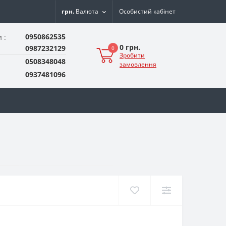
грн.
Валюта
Особистий кабінет
0950862535
 :
0 грн.
0987232129
0
Зробити
0508348048
замовлення
0937481096