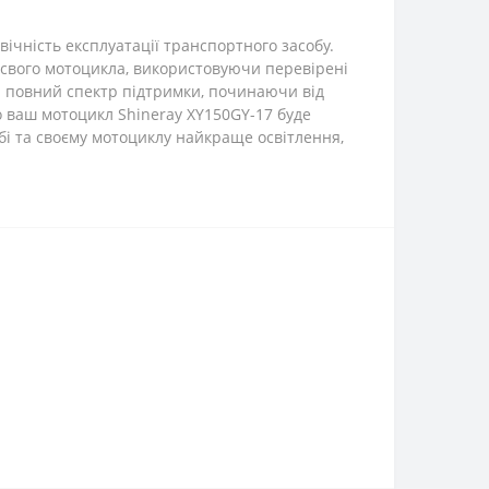
вічність експлуатації транспортного засобу.
л свого мотоцикла, використовуючи перевірені
 й повний спектр підтримки, починаючи від
о ваш мотоцикл Shineray XY150GY-17 буде
бі та своєму мотоциклу найкраще освітлення,