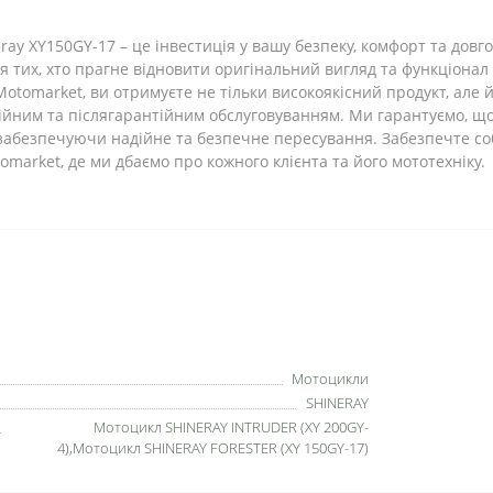
ay XY150GY-17 – це інвестиція у вашу безпеку, комфорт та довго
ля тих, хто прагне відновити оригінальний вигляд та функціона
Motomarket, ви отримуєте не тільки високоякісний продукт, але
тійним та післягарантійним обслуговуванням. Ми гарантуємо, щ
 забезпечуючи надійне та безпечне пересування. Забезпечте со
omarket, де ми дбаємо про кожного клієнта та його мототехніку.
Мотоцикли
SHINERAY
Мотоцикл SHINERAY INTRUDER (XY 200GY-
4),Мотоцикл SHINERAY FORESTER (XY 150GY-17)