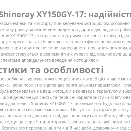
Shineray XY150GY-17: надійніст
том безпеки та комфорту при керуванні мотоциклом, особливо в
важливу роль у забезпеченні видимості дороги для водія та роб
eray XY150GY-17, які прагнуть підтримувати свою техніку в іде
фару старого зразка. Ця деталь є не просто функціональним еле
ної фари гарантує не лише відповідність технічним вимогам, а й
 використовуються в різноманітних умовах, від міських вулиць 
спектом відповідального володіння мотоциклом.
стики та особливості
 розроблена з урахуванням специфічних потреб цієї моделі мото
разка", вона повністю відповідає оригінальним параметрам і ст
о була встановлена на ваш мотоцикл з конвеєра, гарантуючи збе
 що відновлює цілісність та первісні характеристики освітлюва
но для моделі Shineray XY150GY-17, що виключає будь-які скла
ектричною системою мотоцикла. Ця сумісність гарантує легку т
ах, що важливо для тих, хто віддає перевагу самостійному обсл
 те, що це фара "старого зразка", вона оснащена якісними опт
я безпечного пересування в темний час доби, дозволяючи водіє