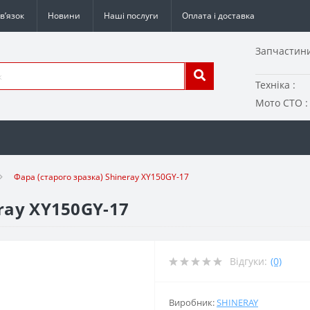
в’язок
Новини
Наші послуги
Оплата і доставка
Запчастини
Техніка :
Мото СТО :
Фара (старого зразка) Shineray XY150GY-17
ray XY150GY-17
Відгуки:
(0)
Виробник:
SHINERAY