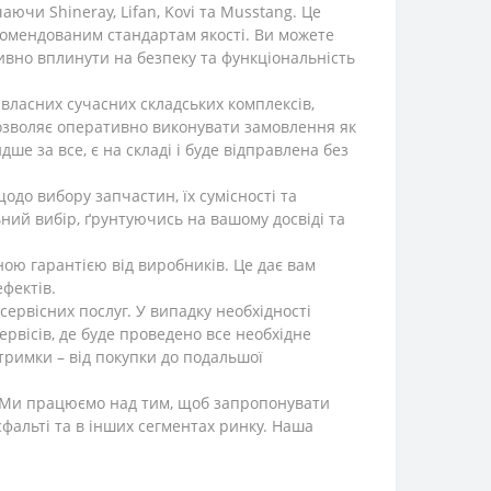
чи Shineray, Lifan, Kovi та Musstang. Це
екомендованим стандартам якості. Ви можете
ивно вплинути на безпеку та функціональність
власних сучасних складських комплексів,
дозволяє оперативно виконувати замовлення як
дше за все, є на складі і буде відправлена без
одо вибору запчастин, їх сумісності та
ий вибір, ґрунтуючись на вашому досвіді та
ною гарантією від виробників. Це дає вам
ефектів.
рвісних послуг. У випадку необхідності
рвісів, де буде проведено все необхідне
тримки – від покупки до подальшої
і. Ми працюємо над тим, щоб запропонувати
фальті та в інших сегментах ринку. Наша