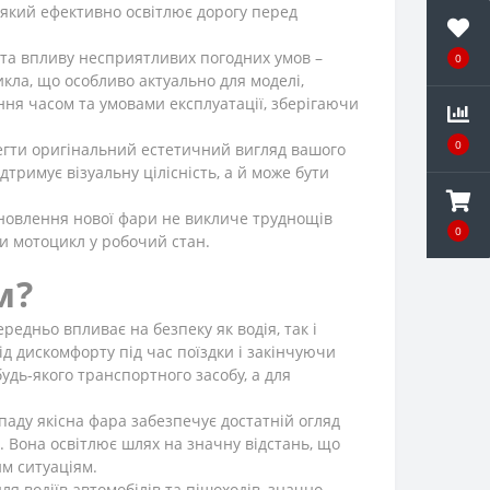
 який ефективно освітлює дорогу перед
в та впливу несприятливих погодних умов –
0
икла, що особливо актуально для моделі,
ння часом та умовами експлуатації, зберігаючи
0
регти оригінальний естетичний вигляд вашого
дтримує візуальну цілісність, а й може бути
тановлення нової фари не викличе труднощів
0
и мотоцикл у робочий стан.
м?
едньо впливає на безпеку як водія, так і
 дискомфорту під час поїздки і закінчуючи
дь-якого транспортного засобу, а для
опаду якісна фара забезпечує достатній огляд
. Вона освітлює шлях на значну відстань, що
им ситуаціям.
 водіїв автомобілів та пішоходів, значно