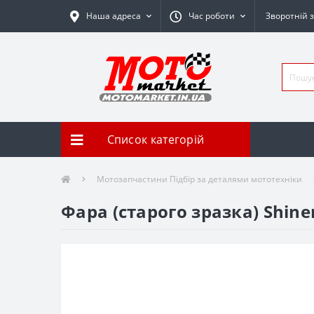
Наша адреса
Час роботи
Зворотній з
Список категорій
Мотозапчастини Підбір за деталями мототехніки
Фара (старого зразка) Shine