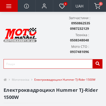
0
0
UAH
Запчастини :
0950862535
0987232129
Техніка :
0508348048
Мото СТО :
0937481096
Мототехніка
Електроквадроцикл Hummer TJ-Rider 1500W
Електроквадроцикл Hummer TJ-Rider
1500W