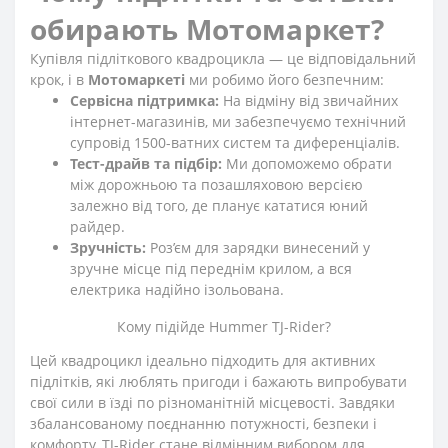
обирають Мотомаркет?
Купівля підліткового квадроцикла — це відповідальний
крок, і в
Мотомаркеті
ми робимо його безпечним:
Сервісна підтримка:
На відміну від звичайних
інтернет-магазинів, ми забезпечуємо технічний
супровід 1500-ватних систем та диференціалів.
Тест-драйв та підбір:
Ми допоможемо обрати
між дорожньою та позашляховою версією
залежно від того, де планує кататися юний
райдер.
Зручність:
Роз’єм для зарядки винесений у
зручне місце під переднім крилом, а вся
електрика надійно ізольована.
Кому підійде Hummer TJ-Rider?
Цей квадроцикл ідеально підходить для активних
підлітків, які люблять пригоди і бажають випробувати
свої сили в їзді по різноманітній місцевості. Завдяки
збалансованому поєднанню потужності, безпеки і
комфорту, TJ-Rider стане відмінним вибором для