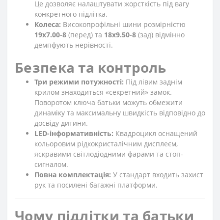
Це дозволяє налаштувати жорсткість під вагу
конкретного підлітка.
Колеса:
Високопрофільні шини розмірністю
19x7.00-8
(перед) та
18x9.50-8
(зад) відмінно
демпфують нерівності.
Безпека та контроль
Три режими потужності:
Під лівим заднім
крилом знаходиться «секретний» замок.
Поворотом ключа батьки можуть обмежити
динаміку та максимальну швидкість відповідно до
досвіду дитини.
LED-інформативність:
Квадроцикл оснащений
кольоровим рідкокристалічним дисплеєм,
яскравими світлодіодними фарами та стоп-
сигналом.
Повна комплектація:
У стандарт входить захист
рук та посилені багажні платформи.
Чому підлітки та батьки