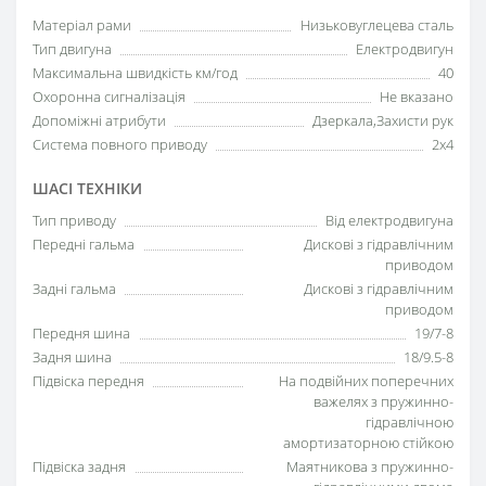
Матеріал рами
Низьковуглецева сталь
Тип двигуна
Електродвигун
Максимальна швидкість км/год
40
Охоронна сигналізація
Не вказано
Допоміжні атрибути
Дзеркала,Захисти рук
Система повного приводу
2x4
ШАСІ ТЕХНІКИ
Тип приводу
Від електродвигуна
Передні гальма
Дискові з гідравлічним
приводом
Задні гальма
Дискові з гідравлічним
приводом
Передня шина
19/7-8
Задня шина
18/9.5-8
Підвіска передня
На подвійних поперечних
важелях з пружинно-
гідравлічною
амортизаторною стійкою
Підвіска задня
Маятникова з пружинно-