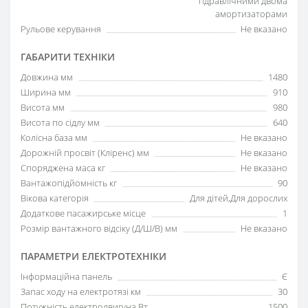
гідравлічними двома
амортизаторами
Рульове керування
Не вказано
ГАБАРИТИ ТЕХНІКИ
Довжина мм
1480
Ширина мм
910
Висота мм
980
Висота по сідлу мм
640
Колісна база мм
Не вказано
Дорожній просвіт (Кліренс) мм
Не вказано
Споряджена маса кг
Не вказано
Вантажопідйомність кг
90
Вікова категорія
Для дітей,Для дорослих
Додаткове пасажирське місце
1
Розмір вантажного відсіку (Д/Ш/В) мм
Не вказано
ПАРАМЕТРИ ЕЛЕКТРОТЕХНІКИ
Інформаційна панель
Є
Запас ходу на електротязі км
30
Потужність електродвигуна Вт
1500