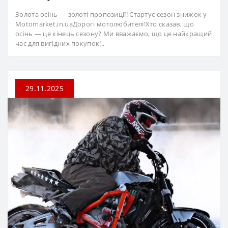
Золота осінь — золоті пропозиції! Стартує сезон знижок у
Motomarket.in.uaДорогі мотолюбителі!Хто сказав, що
осінь — це кінець сезону? Ми вважаємо, що це найкращий
час для вигідних покупок!..
29.11.2025