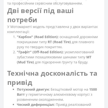
та професійним сервісним обслуговуванням.
Дві версії під ваші
потреби
У Мотомаркеті модель представлена у двох варіантах
комплектації:
"Карбон" (Road Edition):
оснащений дорожніми
покришками типу
RT (Road Tire)
для плавного
руху по твердих покриттях.
"Графіт" (Off-Road Edition):
укомплектований
зубастими позашляховими шинами типу
MT
(Mud Tire)
для підкорення ґрунту та бруду.
Технічна досконалість та
привід
Потужний двигун:
Безщітковий мотор на
1500
Ватт
у герметичному алюмінієвому корпусі з
розвиненим охолодженням.
Чесний диференціал:
Привід реалізований