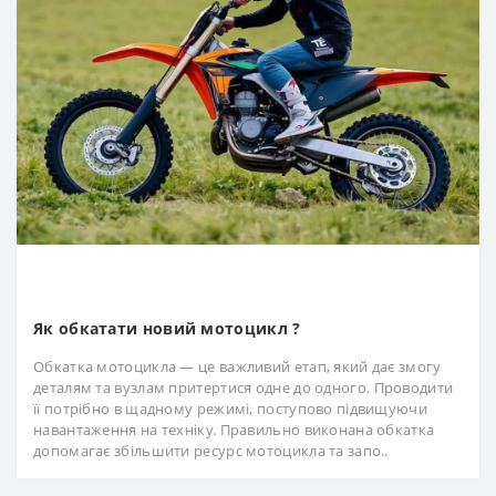
Як обкатати новий мотоцикл ?
Обкатка мотоцикла — це важливий етап, який дає змогу
деталям та вузлам притертися одне до одного. Проводити
її потрібно в щадному режимі, поступово підвищуючи
навантаження на техніку. Правильно виконана обкатка
допомагає збільшити ресурс мотоцикла та запо..