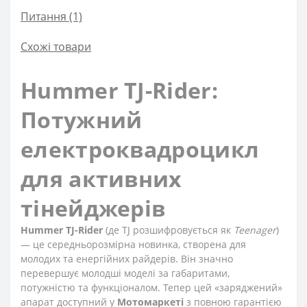
Питання
(1)
Схожі товари
Hummer TJ-Rider:
Потужний
електроквадроцикл
для активних
тінейджерів
Hummer TJ-Rider
(де TJ розшифровується як
Teenager
)
— це середньорозмірна новинка, створена для
молодих та енергійних райдерів. Він значно
перевершує молодші моделі за габаритами,
потужністю та функціоналом. Тепер цей «заряджений»
апарат доступний у
Мотомаркеті
з повною гарантією