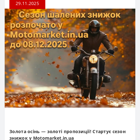
29.11.2025
Золота осінь — золоті пропозиції! Стартує сезон
знижок у Motomarket.in.ua