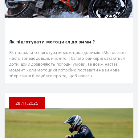
Як підготувати мотоцикл до зими ?
Як правильно підготувати мотоцикл до зимівліМотосезон
часто триває довше, ніж літо, і багато байкерів катаються
доти, доки дозволяють погодні умови. Та все ж настає
момент, коли мотоцикл потрібно поставити на зимове
зберігання й подбати про те, щоб навесн..
28.11.2025