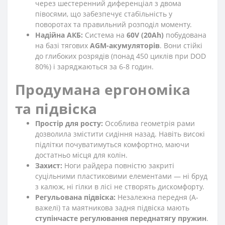
через шестеренний диференціал з двома
півосями, що забезпечує стабільність у
поворотах та правильний розподіл моменту.
Надійна АКБ:
Система на
60V (20Ah)
побудована
на базі тягових
AGM-акумуляторів
. Вони стійкі
до глибоких розрядів (понад 450 циклів при DOD
80%) і заряджаються за 6-8 годин.
Продумана ергономіка
та підвіска
Простір для росту:
Особлива геометрія рами
дозволила змістити сидіння назад. Навіть високі
підлітки почуватимуться комфортно, маючи
достатньо місця для колін.
Захист:
Ноги райдера повністю закриті
суцільними пластиковими елементами — ні бруд
з калюж, ні гілки в лісі не створять дискомфорту.
Регульована підвіска:
Незалежна передня (A-
важелі) та маятникова задня підвіска мають
ступінчасте регулювання переднатягу пружин
.