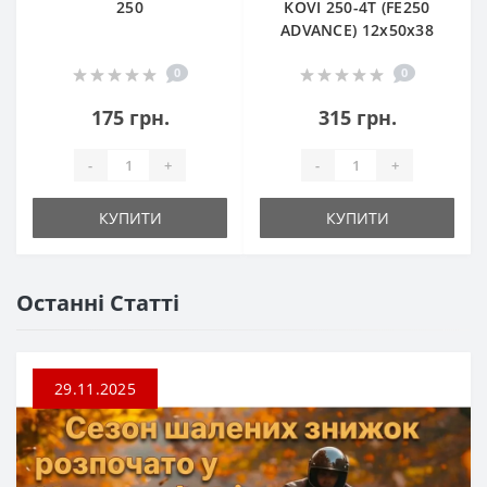
250
KOVI 250-4T (FE250
ADVANCE) 12х50х38
0
0
175 грн.
315 грн.
-
+
-
+
КУПИТИ
КУПИТИ
Останні Статті
29.11.2025