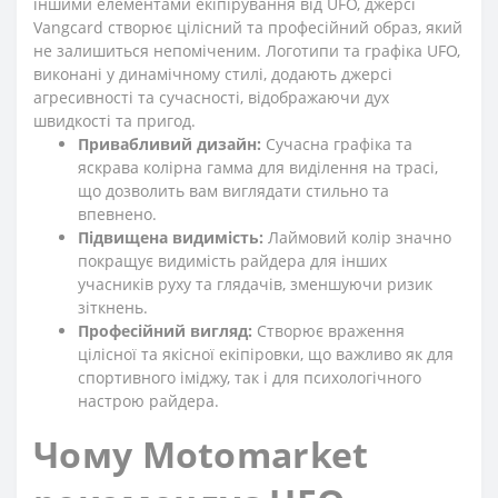
іншими елементами екіпірування від UFO, джерсі
Vangcard створює цілісний та професійний образ, який
не залишиться непоміченим. Логотипи та графіка UFO,
виконані у динамічному стилі, додають джерсі
агресивності та сучасності, відображаючи дух
швидкості та пригод.
Привабливий дизайн:
Сучасна графіка та
яскрава колірна гамма для виділення на трасі,
що дозволить вам виглядати стильно та
впевнено.
Підвищена видимість:
Лаймовий колір значно
покращує видимість райдера для інших
учасників руху та глядачів, зменшуючи ризик
зіткнень.
Професійний вигляд:
Створює враження
цілісної та якісної екіпіровки, що важливо як для
спортивного іміджу, так і для психологічного
настрою райдера.
Чому Motomarket