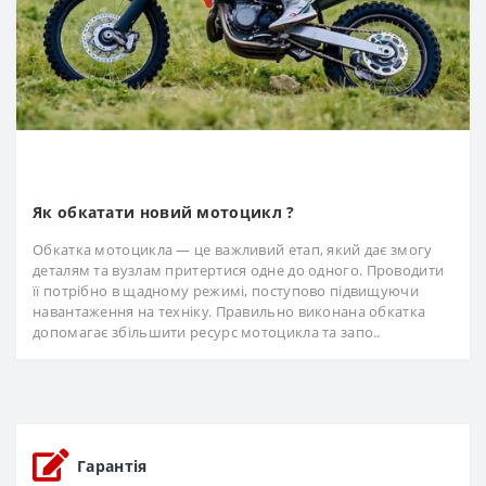
Як обкатати новий мотоцикл ?
Обкатка мотоцикла — це важливий етап, який дає змогу
деталям та вузлам притертися одне до одного. Проводити
її потрібно в щадному режимі, поступово підвищуючи
навантаження на техніку. Правильно виконана обкатка
допомагає збільшити ресурс мотоцикла та запо..
Гарантія