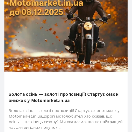
Золота осінь — золоті пропозиції! Стартує сезон
знижок у Motomarket.in.ua
Золота осінь — золоті пропозиції! Стартує сезон знижок у
Motomarket.in.uaДорогі мотолюбителі!Хто сказав, що
осінь — це кінець сезону? Ми вважаємо, що це найкращий
час для вигідних покупок!..