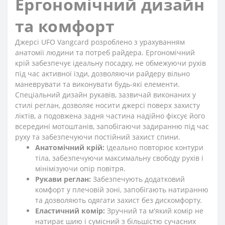
Ергономічний дизайн
та комфорт
Джерсі UFO Vangcard розроблено з урахуванням
анатомії людини та потреб райдера. Ергономічний
крій забезпечує ідеальну посадку, не обмежуючи рухів
під час активної їзди, дозволяючи райдеру вільно
маневрувати та виконувати будь-які елементи.
Спеціальний дизайн рукавів, зазвичай виконаних у
стилі реглан, дозволяє носити джерсі поверх захисту
ліктів, а подовжена задня частина надійно фіксує його
всередині мотоштанів, запобігаючи задиранню під час
руху та забезпечуючи постійний захист спини.
Анатомічний крій:
Ідеально повторює контури
тіла, забезпечуючи максимальну свободу рухів і
мінімізуючи опір повітря.
Рукави реглан:
Забезпечують додатковий
комфорт у плечовій зоні, запобігають натиранню
та дозволяють одягати захист без дискомфорту.
Еластичний комір:
Зручний та м'який комір не
натирає шию і сумісний з більшістю сучасних