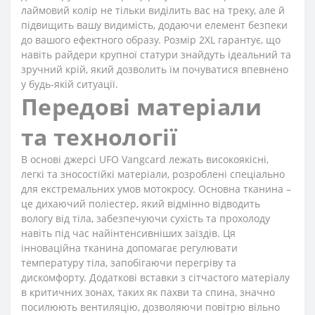
лаймовий колір не тільки виділить вас на треку, але й
підвищить вашу видимість, додаючи елемент безпеки
до вашого ефектного образу. Розмір 2XL гарантує, що
навіть райдери крупної статури знайдуть ідеальний та
зручний крій, який дозволить їм почуватися впевнено
у будь-якій ситуації.
Передові матеріали
та технології
В основі джерсі UFO Vangcard лежать високоякісні,
легкі та зносостійкі матеріали, розроблені спеціально
для екстремальних умов мотокросу. Основна тканина –
це дихаючий поліестер, який відмінно відводить
вологу від тіла, забезпечуючи сухість та прохолоду
навіть під час найінтенсивніших заїздів. Ця
інноваційна тканина допомагає регулювати
температуру тіла, запобігаючи перегріву та
дискомфорту. Додаткові вставки з сітчастого матеріалу
в критичних зонах, таких як пахви та спина, значно
посилюють вентиляцію, дозволяючи повітрю вільно