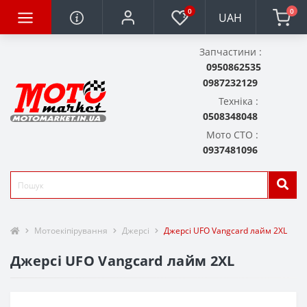
0
0
UAH
Запчастини :
0950862535
0987232129
Техніка :
0508348048
Мото СТО :
0937481096
Мотоекіпірування
Джерсі
Джерсі UFO Vangcard лайм 2XL
Джерсі UFO Vangcard лайм 2XL