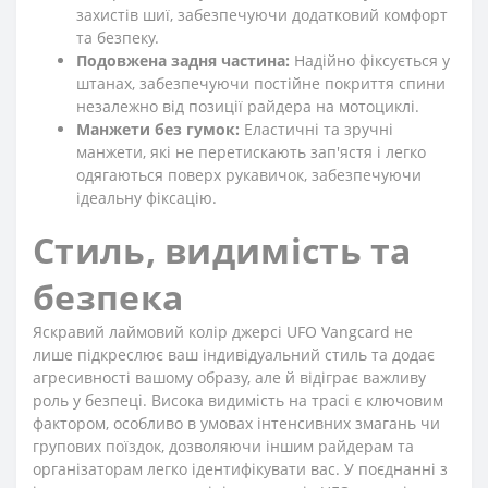
захистів шиї, забезпечуючи додатковий комфорт
та безпеку.
Подовжена задня частина:
Надійно фіксується у
штанах, забезпечуючи постійне покриття спини
незалежно від позиції райдера на мотоциклі.
Манжети без гумок:
Еластичні та зручні
манжети, які не перетискають зап'ястя і легко
одягаються поверх рукавичок, забезпечуючи
ідеальну фіксацію.
Стиль, видимість та
безпека
Яскравий лаймовий колір джерсі UFO Vangcard не
лише підкреслює ваш індивідуальний стиль та додає
агресивності вашому образу, але й відіграє важливу
роль у безпеці. Висока видимість на трасі є ключовим
фактором, особливо в умовах інтенсивних змагань чи
групових поїздок, дозволяючи іншим райдерам та
організаторам легко ідентифікувати вас. У поєднанні з