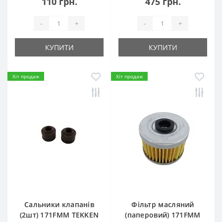
110 грн.
475 грн.
-
+
-
+
КУПИТИ
КУПИТИ
Хіт продаж
Хіт продаж
Сальники клапанів
Фільтр масляний
(2шт) 171FMM TEKKEN
(паперовий) 171FMM