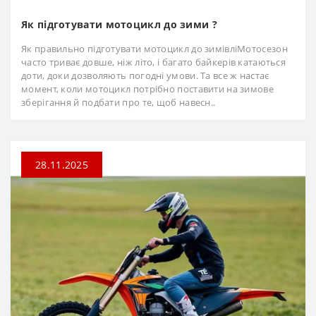
Як підготувати мотоцикл до зими ?
Як правильно підготувати мотоцикл до зимівліМотосезон
часто триває довше, ніж літо, і багато байкерів катаються
доти, доки дозволяють погодні умови. Та все ж настає
момент, коли мотоцикл потрібно поставити на зимове
зберігання й подбати про те, щоб навесн..
28.11.2025