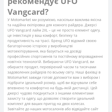
рекомендує UFO
Vangcard?
У Motomarket ми розуміємо, наскільки важлива якісна
та надійна екіпіровка для кожного райдера. Джерсі
UFO Vangcard лайм 2XL – це не просто елемент одягу,
це інвестиція у ваш комфорт, безпеку та
продуктивність на трасі. Бренд UFO відомий своєю
багаторічною історією у виробництві
мотоекіпірування, яка базується на досвіді
професійних спортсменів та постійному впровадженні
новітніх технологій. Вибираючи UFO Vangcard, ви
обираєте продукт, перевірений часом та тисячами
задоволених райдерів по всьому світу. Наші фахівці в
Motomarket завжди готові допомогти вам з вибором і
підібрати ідеальний розмір, щоб ви відчували себе
впевнено та комфортно на будь-якій дистанції. Цей
джерсі чудово поєднується з іншими елементами
захисту та одягу, що дозволяє створити ідеальний
комплект для ваших пригод на двох колесах.
Завітайте до наших мотосалонів або відвідайте сайт