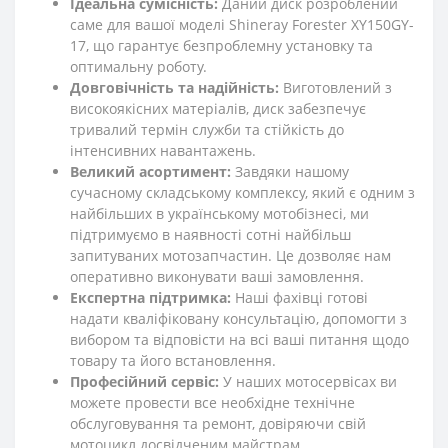
Ідеальна сумісність:
Даний диск розроблений
саме для вашої моделі Shineray Forester XY150GY-
17, що гарантує безпроблемну установку та
оптимальну роботу.
Довговічність та надійність:
Виготовлений з
високоякісних матеріалів, диск забезпечує
тривалий термін служби та стійкість до
інтенсивних навантажень.
Великий асортимент:
Завдяки нашому
сучасному складському комплексу, який є одним з
найбільших в українському мотобізнесі, ми
підтримуємо в наявності сотні найбільш
запитуваних мотозапчастин. Це дозволяє нам
оперативно виконувати ваші замовлення.
Експертна підтримка:
Наші фахівці готові
надати кваліфіковану консультацію, допомогти з
вибором та відповісти на всі ваші питання щодо
товару та його встановлення.
Професійний сервіс:
У наших мотосервісах ви
можете провести все необхідне технічне
обслуговування та ремонт, довіряючи свій
мотоцикл досвідченим майстрам.