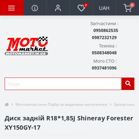
0
0
UAH
Запчастини :
0950862535
0987232129
Техніка :
0508348048
Мото СТО :
0937481096
Мотозапчастини Підбір за моделями мототехніки
Запчастини д
Диск задній R18*1,85J Shineray Forester
XY150GY-17