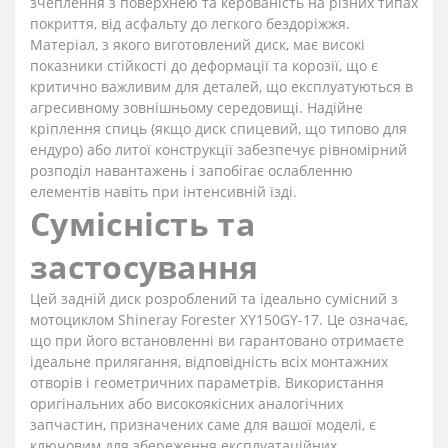
зчеплення з поверхнею та керованість на різних типах
покриття, від асфальту до легкого бездоріжжя.
Матеріал, з якого виготовлений диск, має високі
показники стійкості до деформації та корозії, що є
критично важливим для деталей, що експлуатуються в
агресивному зовнішньому середовищі. Надійне
кріплення спиць (якщо диск спицевий, що типово для
ендуро) або литої конструкції забезпечує рівномірний
розподіл навантажень і запобігає ослабленню
елементів навіть при інтенсивній їзді.
Сумісність та
застосування
Цей задній диск розроблений та ідеально сумісний з
мотоциклом Shineray Forester XY150GY-17. Це означає,
що при його встановленні ви гарантовано отримаєте
ідеальне прилягання, відповідність всіх монтажних
отворів і геометричних параметрів. Використання
оригінальних або високоякісних аналогічних
запчастин, призначених саме для вашої моделі, є
ключовим для збереження експлуатаційних