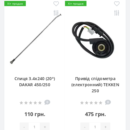
Хіт продаж
Хіт продаж
Спиця 3.4х240 (20°)
Привід спідометра
DAKAR 450/250
(електронний) TEKKEN
250
0
0
110 грн.
475 грн.
-
+
-
+