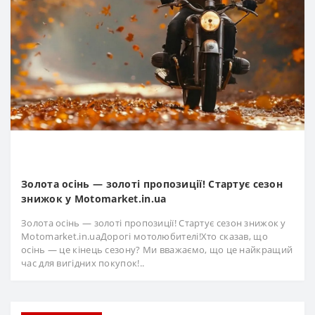
Золота осінь — золоті пропозиції! Стартує сезон
знижок у Motomarket.in.ua
Золота осінь — золоті пропозиції! Стартує сезон знижок у
Motomarket.in.uaДорогі мотолюбителі!Хто сказав, що
осінь — це кінець сезону? Ми вважаємо, що це найкращий
час для вигідних покупок!..