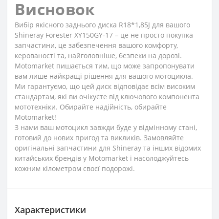
Висновок
Вибір якісного заднього диска R18*1,85J для вашого
Shineray Forester XY150GY-17 – це не просто покупка
запчастини, це забезпечення вашого комфорту,
керованості та, найголовніше, безпеки на дорозі.
Motomarket пишається тим, що може запропонувати
вам лише найкращі рішення для вашого мотоцикла.
Ми гарантуємо, що цей диск відповідає всім високим
стандартам, які ви очікуєте від ключового компонента
мототехніки. Обирайте надійність, обирайте
Motomarket!
З нами ваш мотоцикл завжди буде у відмінному стані,
готовий до нових пригод та викликів. Замовляйте
оригінальні запчастини для Shineray та інших відомих
китайських брендів у Motomarket і насолоджуйтесь
кожним кілометром своєї подорожі.
Характеристики