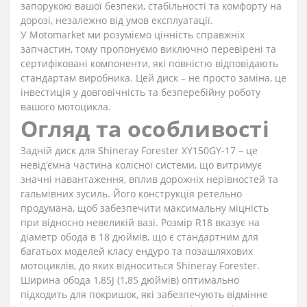
запорукою вашої безпеки, стабільності та комфорту на
дорозі, незалежно від умов експлуатації.
У Motomarket ми розуміємо цінність справжніх
запчастин, тому пропонуємо виключно перевірені та
сертифіковані компоненти, які повністю відповідають
стандартам виробника. Цей диск – не просто заміна, це
інвестиція у довговічність та безперебійну роботу
вашого мотоцикла.
Огляд та особливості
Задній диск для Shineray Forester XY150GY-17 – це
невід'ємна частина колісної системи, що витримує
значні навантаження, вплив дорожніх нерівностей та
гальмівних зусиль. Його конструкція ретельно
продумана, щоб забезпечити максимальну міцність
при відносно невеликій вазі. Розмір R18 вказує на
діаметр обода в 18 дюймів, що є стандартним для
багатьох моделей класу ендуро та позашляхових
мотоциклів, до яких відноситься Shineray Forester.
Ширина обода 1,85J (1,85 дюймів) оптимально
підходить для покришок, які забезпечують відмінне