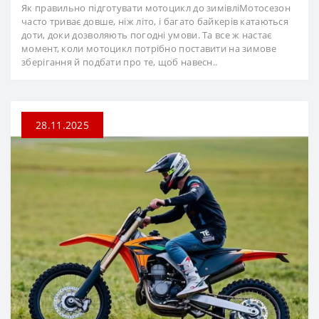
Як правильно підготувати мотоцикл до зимівліМотосезон
часто триває довше, ніж літо, і багато байкерів катаються
доти, доки дозволяють погодні умови. Та все ж настає
момент, коли мотоцикл потрібно поставити на зимове
зберігання й подбати про те, щоб навесн..
28.11.2025