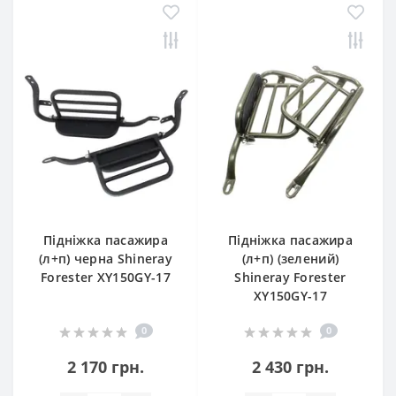
Підніжка пасажира
Підніжка пасажира
(л+п) черна Shineray
(л+п) (зелений)
Forester XY150GY-17
Shineray Forester
XY150GY-17
0
0
2 170 грн.
2 430 грн.