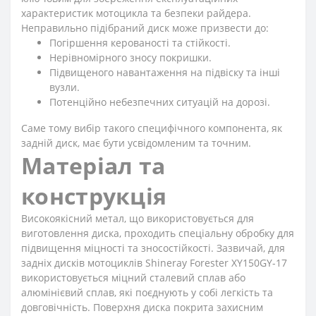
характеристик мотоцикла та безпеки райдера.
Неправильно підібраний диск може призвести до:
Погіршення керованості та стійкості.
Нерівномірного зносу покришки.
Підвищеного навантаження на підвіску та інші
вузли.
Потенційно небезпечних ситуацій на дорозі.
Саме тому вибір такого специфічного компонента, як
задній диск, має бути усвідомленим та точним.
Матеріал та
конструкція
Високоякісний метал, що використовується для
виготовлення диска, проходить спеціальну обробку для
підвищення міцності та зносостійкості. Зазвичай, для
задніх дисків мотоциклів Shineray Forester XY150GY-17
використовується міцний сталевий сплав або
алюмінієвий сплав, які поєднують у собі легкість та
довговічність. Поверхня диска покрита захисним