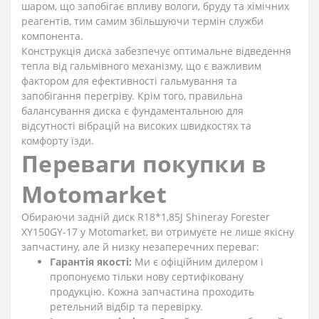
шаром, що запобігає впливу вологи, бруду та хімічних
реагентів, тим самим збільшуючи термін служби
компонента.
Конструкція диска забезпечує оптимальне відведення
тепла від гальмівного механізму, що є важливим
фактором для ефективності гальмування та
запобігання перегріву. Крім того, правильна
балансування диска є фундаментальною для
відсутності вібрацій на високих швидкостях та
комфорту їзди.
Переваги покупки в
Motomarket
Обираючи задній диск R18*1,85J Shineray Forester
XY150GY-17 у Motomarket, ви отримуєте не лише якісну
запчастину, але й низку незаперечних переваг:
Гарантія якості:
Ми є офіційним дилером і
пропонуємо тільки нову сертифіковану
продукцію. Кожна запчастина проходить
ретельний відбір та перевірку.