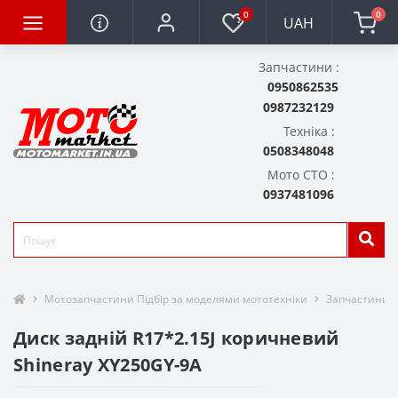
0
0
UAH
Запчастини :
0950862535
0987232129
Техніка :
0508348048
Мото СТО :
0937481096
Мотозапчастини Підбір за моделями мототехніки
Запчастини д
Диск задній R17*2.15J коричневий
Shineray XY250GY-9A