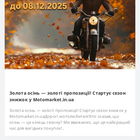
Золота осінь — золоті пропозиції! Стартує сезон
знижок у Motomarket.in.ua
Золота осінь — золоті пропозиції! Стартує сезон знижок у
Motomarket.in.uaДорогі мотолюбителі!Хто сказав, що
осінь — це кінець сезону? Ми вважаємо, що це найкращий
час для вигідних покупок!..