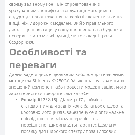
своєму залізному коні. Він спроектований з
урахуванням специфіки експлуатації мотоциклів
ендуро, де навантаження на колісні елементи значно
вищі, ніж у дорожніх моделей. Вибір правильного
диска – це інвестиція у вашу впевненість на будь-якій
поверхні, чи то міські вулиці, чи то складні траси
бездоріжжя.
Особливості та
переваги
Даний задній диск є ідеальним вибором для власників
мотоцикла Shineray XY250GY-9A, які прагнуть замінити
зношений компонент або провести модернізацію. Його
характеристики говорять самі за себе:
Розмір R17*2.15J:
Діаметр 17 дюймів є
стандартним для задніх коліс багатьох ендуро та
кросових мотоциклів, забезпечуючи оптимальне
співвідношення між маневреністю та
прохідністю. Ширина 2.15J гарантує ідеальну
посадку для широкого спектру позашляхових