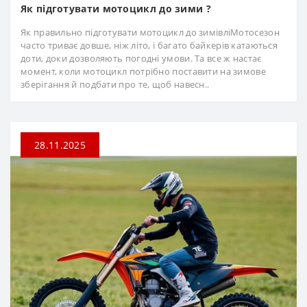
Як підготувати мотоцикл до зими ?
Як правильно підготувати мотоцикл до зимівліМотосезон
часто триває довше, ніж літо, і багато байкерів катаються
доти, доки дозволяють погодні умови. Та все ж настає
момент, коли мотоцикл потрібно поставити на зимове
зберігання й подбати про те, щоб навесн..
28.11.2025