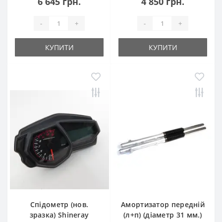
6 645 грн.
4 850 грн.
-
+
-
+
КУПИТИ
КУПИТИ
Спідометр (нов.
Амортизатор передній
зразка) Shineray
(л+п) (діаметр 31 мм.)