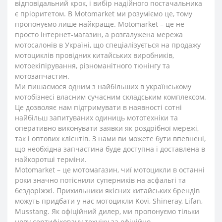
відповідальний крок, і вибір надійного постачальника
є пріоритетом. В Motomarket ми розуміємо це, тому
пропонуємо лише найкраще. Motomarket – це не
просто інтернет-магазин, а розгалужена мережа
мотосалонів в Україні, що спеціалізується на продажу
мотоциклів провідних китайських виробників,
мотоекіпірування, різноманітного тюнінгу та
мотозапчастин.
Ми пишаємося одним з найбільших в українському
мотобізнесі власним сучасним складським комплексом.
Це дозволяє нам підтримувати в наявності сотні
найбільш запитуваних одиниць мототехніки та
оперативно виконувати заявки як роздрібної мережі,
так і оптових клієнтів. З нами ви можете бути впевнені,
що необхідна запчастина буде доступна і доставлена в
найкоротші терміни.
Motomarket – це мотомагазин, чиї мотоцикли в останні
роки значно потіснили суперників на асфальті та
бездоріжжі. Прихильники якісних китайських брендів
можуть придбати у нас мотоцикли Kovi, Shineray, Lifan,
Musstang. Як офіційний дилер, ми пропонуємо тільки
нову сертифіковану техніку за офіційно