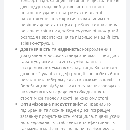
комфорті їзди. Спицеве виконання диска, типове
для ендуро моделей, дозволяє ефективно
поглинати удари та витримувати значні
навантаження, що є критично важливим на
нерівних дорогах та при стрибках. Кожна спиця
ретельно кріпиться, забезпечуючи рівномірний
розподіл навантаження та підвищену надійність
всієї конструкції.
Довговічність та надійність:
Розроблений з
урахуванням високих стандартів якості, цей диск
гарантує довгий термін служби навіть в
екстремальних умовах експлуатації. Він стійкий
до корозії, ударів та деформацій, що робить його
незамінним вибором для активних мотоциклістів.
Виробництво відбувається на сучасних заводах з
використанням передового обладнання та
строгим контролем якості на кожному етапі.
Оптимізована продуктивність:
Правильно
підібраний та якісний задній диск покращує
загальну продуктивність мотоцикла, підвищуючи
його керованість, стабільність та ефективність
гальмування. Це відчутно підвищує безпеку та