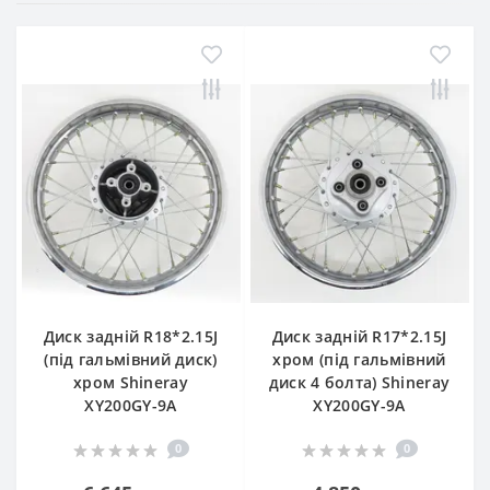
Диск задній R18*2.15J
Диск задній R17*2.15J
(під гальмівний диск)
хром (під гальмівний
хром Shineray
диск 4 болта) Shineray
XY200GY-9A
XY200GY-9A
0
0