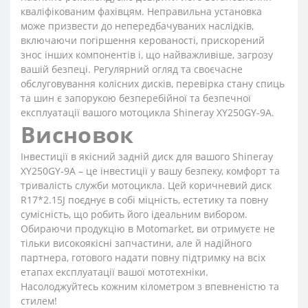
кваліфікованим фахівцям. Неправильна установка
може призвести до непередбачуваних наслідків,
включаючи погіршення керованості, прискорений
знос інших компонентів і, що найважливіше, загрозу
вашій безпеці. Регулярний огляд та своєчасне
обслуговування колісних дисків, перевірка стану спиць
та шин є запорукою безперебійної та безпечної
експлуатації вашого мотоцикла Shineray XY250GY-9A.
Висновок
Інвестиції в якісний задній диск для вашого Shineray
XY250GY-9A – це інвестиції у вашу безпеку, комфорт та
тривалість служби мотоцикла. Цей коричневий диск
R17*2.15J поєднує в собі міцність, естетику та повну
сумісність, що робить його ідеальним вибором.
Обираючи продукцію в Motomarket, ви отримуєте не
тільки високоякісні запчастини, але й надійного
партнера, готового надати повну підтримку на всіх
етапах експлуатації вашої мототехніки.
Насолоджуйтесь кожним кілометром з впевненістю та
стилем!