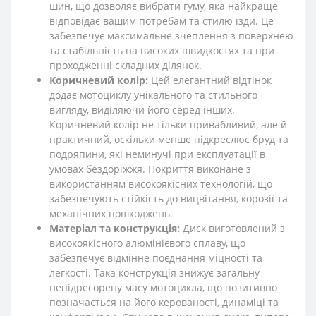
шин, що дозволяє вибрати гуму, яка найкраще
відповідає вашим потребам та стилю їзди. Це
забезпечує максимальне зчеплення з поверхнею
та стабільність на високих швидкостях та при
проходженні складних ділянок.
Коричневий колір:
Цей елегантний відтінок
додає мотоциклу унікального та стильного
вигляду, виділяючи його серед інших.
Коричневий колір не тільки привабливий, але й
практичний, оскільки менше підкреслює бруд та
подряпини, які неминучі при експлуатації в
умовах бездоріжжя. Покриття виконане з
використанням високоякісних технологій, що
забезпечують стійкість до вицвітання, корозії та
механічних пошкоджень.
Матеріал та конструкція:
Диск виготовлений з
високоякісного алюмінієвого сплаву, що
забезпечує відмінне поєднання міцності та
легкості. Така конструкція знижує загальну
непідресорену масу мотоцикла, що позитивно
позначається на його керованості, динаміці та