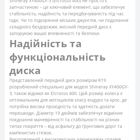
Shineray XY400GY-3 (Elcrosso 400) не просто є
запчастиною – це ключовий елемент, що забезпечує
стабільність, надійність та передбачуваність під час
їзди. Чи то підкорення міських джунглів, чи подолання
складного бездоріжжя, якісний передній диск є
запорукою вашої впевненості та безпеки.
Надійність та
функціональність
диска
Представлений передній диск розміром R19
розроблений спеціально для моделі Shineray XY400GY-
3, також відомої як Elcrosso 400. Цей розмір колеса є
оптимальним для мотоциклів класу ендуро та крос, де
потрібна висока прохідність та здатність долати
перешкоди. Діаметр 19 дюймів забезпечує відмінне
поєднання маневреності та стабільності на різних
типах покриття – від асфальту до ґрунтових доріг та
кам’янистих стежок.
Виготовлений з високоякісних алюмінієвих сплавів,