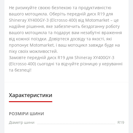
Не ризикуйте своєю безпекою та продуктивністю
вашого мотоцикла. Оберіть передній диск R19 для
Shineray XY400GY-3 (Elcrosso 400) від Motomarket – це
надійне рішення, яке забезпечить бездоганну роботу
вашого мотоцикла та подарує вам незабутні враження
від кожної поїздки. Довіртеся досвіду та якості, які
пропонує Motomarket, і ваш мотоцикл завжди буде на
піку своїх можливостей.
Замовте передній диск R19 для Shineray XY400GY-3
(Elcrosso 400) сьогодні та відчуйте різницю у керуванні
та безпеці!
Характеристики
РОЗМІРИ ШИНИ
Діаметр шини
R19