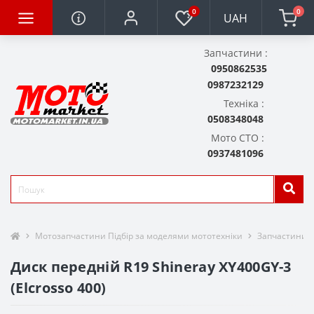
0
0
UAH
Запчастини :
0950862535
0987232129
Техніка :
0508348048
Мото СТО :
0937481096
Мотозапчастини Підбір за моделями мототехніки
Запчастини д
Диск передній R19 Shineray XY400GY-3
(Elcrosso 400)