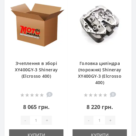
Зчеплення в зборі
Головка циліндра
XY400GY-3 Shineray
(порожня) Shineray
(Elcrosso 400)
XY400GY-3 (Elcrosso
400)
0
0
8 065 грн.
8 220 грн.
-
+
-
+
КУПИТИ
КУПИТИ