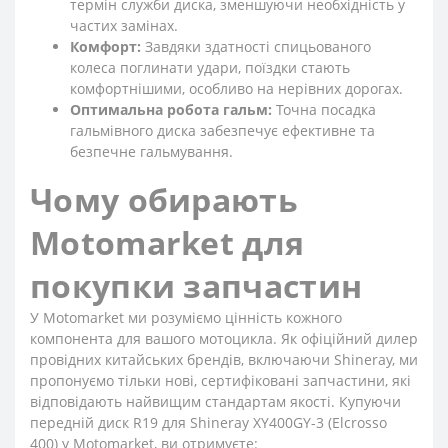
термін служби диска, зменшуючи необхідність у
частих замінах.
Комфорт:
Завдяки здатності спицьованого
колеса поглинати удари, поїздки стають
комфортнішими, особливо на нерівних дорогах.
Оптимальна робота гальм:
Точна посадка
гальмівного диска забезпечує ефективне та
безпечне гальмування.
Чому обирають
Motomarket для
покупки запчастин
У Motomarket ми розуміємо цінність кожного
компонента для вашого мотоцикла. Як офіційний дилер
провідних китайських брендів, включаючи Shineray, ми
пропонуємо тільки нові, сертифіковані запчастини, які
відповідають найвищим стандартам якості. Купуючи
передній диск R19 для Shineray XY400GY-3 (Elcrosso
400) у Motomarket, ви отримуєте: