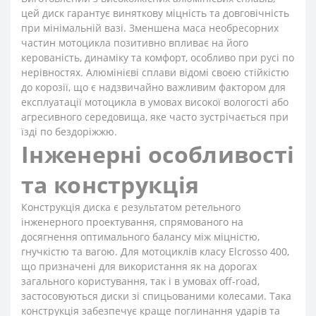
цей диск гарантує виняткову міцність та довговічність
при мінімальній вазі. Зменшена маса необресорних
частин мотоцикла позитивно впливає на його
керованість, динаміку та комфорт, особливо при русі по
нерівностях. Алюмінієві сплави відомі своєю стійкістю
до корозії, що є надзвичайно важливим фактором для
експлуатації мотоцикла в умовах високої вологості або
агресивного середовища, яке часто зустрічається при
їзді по бездоріжжю.
Інженерні особливості
та конструкція
Конструкція диска є результатом ретельного
інженерного проектування, спрямованого на
досягнення оптимального балансу між міцністю,
гнучкістю та вагою. Для мотоциклів класу Elcrosso 400,
що призначені для використання як на дорогах
загального користування, так і в умовах off-road,
застосовуються диски зі спицьованими колесами. Така
конструкція забезпечує краще поглинання ударів та