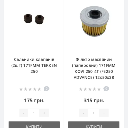
Сальники клапанів
Фільтр масляний
(2шт) 171FMM TEKKEN
(паперовий) 171FMM
250
KOVI 250-4T (FE250
ADVANCE) 12х50х38
0
0
175 грн.
315 грн.
-
+
-
+
КУПИТИ
КУПИТИ