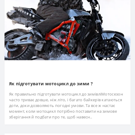
Як підготувати мотоцикл до зими ?
Як правильно підготувати мотоцикл до зимівліМотосезон
часто триває довше, ніж літо, і багато байкерів катаються
доти, доки дозволяють погодні умови. Та все ж настає
момент, коли мотоцикл потрібно поставити на зимове
зберігання й подбати про те, щоб навесн..