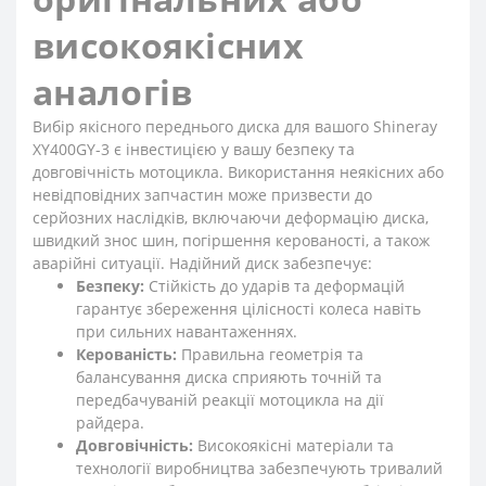
високоякісних
аналогів
Вибір якісного переднього диска для вашого Shineray
XY400GY-3 є інвестицією у вашу безпеку та
довговічність мотоцикла. Використання неякісних або
невідповідних запчастин може призвести до
серйозних наслідків, включаючи деформацію диска,
швидкий знос шин, погіршення керованості, а також
аварійні ситуації. Надійний диск забезпечує:
Безпеку:
Стійкість до ударів та деформацій
гарантує збереження цілісності колеса навіть
при сильних навантаженнях.
Керованість:
Правильна геометрія та
балансування диска сприяють точній та
передбачуваній реакції мотоцикла на дії
райдера.
Довговічність:
Високоякісні матеріали та
технології виробництва забезпечують тривалий