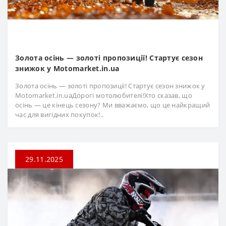
Золота осінь — золоті пропозиції! Стартує сезон
знижок у Motomarket.in.ua
Золота осінь — золоті пропозиції! Стартує сезон знижок у
Motomarket.in.uaДорогі мотолюбителі!Хто сказав, що
осінь — це кінець сезону? Ми вважаємо, що це найкращий
час для вигідних покупок!..
29.11.2025