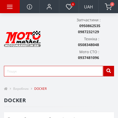
0
0
UAH
Запчастини :
0950862535
0987232129
Техніка :
0508348048
Мото СТО :
0937481096
Виробник
DOCKER
DOCKER