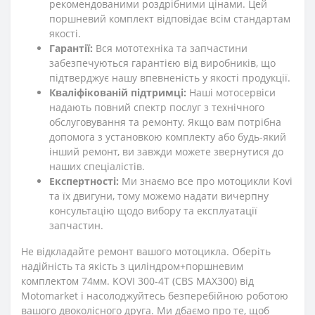
рекомендованими роздрібними цінами. Цей
поршневий комплект відповідає всім стандартам
якості.
Гарантії:
Вся мототехніка та запчастини
забезпечуються гарантією від виробників, що
підтверджує нашу впевненість у якості продукції.
Кваліфікованій підтримці:
Наші мотосервіси
надають повний спектр послуг з технічного
обслуговування та ремонту. Якщо вам потрібна
допомога з установкою комплекту або будь-який
інший ремонт, ви завжди можете звернутися до
наших спеціалістів.
Експертності:
Ми знаємо все про мотоцикли Kovi
та їх двигуни, тому можемо надати вичерпну
консультацію щодо вибору та експлуатації
запчастин.
Не відкладайте ремонт вашого мотоцикла. Оберіть
надійність та якість з циліндром+поршневим
комплектом 74мм. KOVI 300-4Т (CBS MAX300) від
Motomarket і насолоджуйтесь безперебійною роботою
вашого двоколісного друга. Ми дбаємо про те, щоб