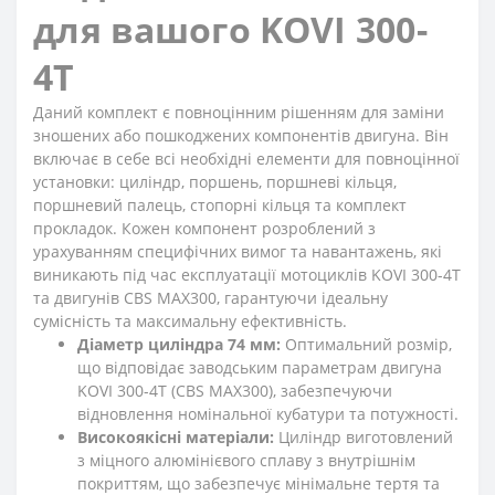
для вашого KOVI 300-
4Т
Даний комплект є повноцінним рішенням для заміни
зношених або пошкоджених компонентів двигуна. Він
включає в себе всі необхідні елементи для повноцінної
установки: циліндр, поршень, поршневі кільця,
поршневий палець, стопорні кільця та комплект
прокладок. Кожен компонент розроблений з
урахуванням специфічних вимог та навантажень, які
виникають під час експлуатації мотоциклів KOVI 300-4Т
та двигунів CBS MAX300, гарантуючи ідеальну
сумісність та максимальну ефективність.
Діаметр циліндра 74 мм:
Оптимальний розмір,
що відповідає заводським параметрам двигуна
KOVI 300-4Т (CBS MAX300), забезпечуючи
відновлення номінальної кубатури та потужності.
Високоякісні матеріали:
Циліндр виготовлений
з міцного алюмінієвого сплаву з внутрішнім
покриттям, що забезпечує мінімальне тертя та