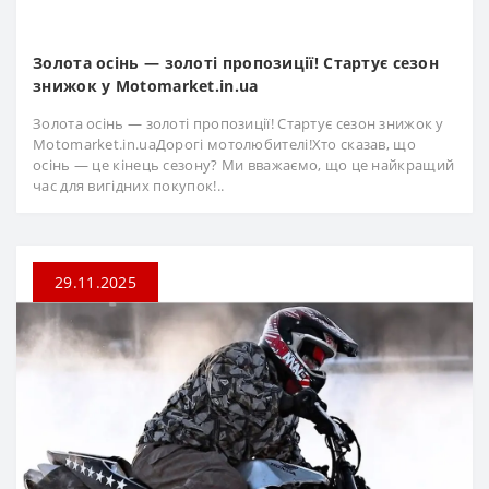
Золота осінь — золоті пропозиції! Стартує сезон
знижок у Motomarket.in.ua
Золота осінь — золоті пропозиції! Стартує сезон знижок у
Motomarket.in.uaДорогі мотолюбителі!Хто сказав, що
осінь — це кінець сезону? Ми вважаємо, що це найкращий
час для вигідних покупок!..
29.11.2025