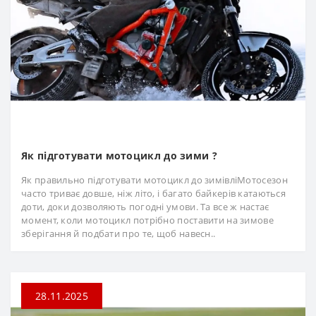
Як підготувати мотоцикл до зими ?
Як правильно підготувати мотоцикл до зимівліМотосезон
часто триває довше, ніж літо, і багато байкерів катаються
доти, доки дозволяють погодні умови. Та все ж настає
момент, коли мотоцикл потрібно поставити на зимове
зберігання й подбати про те, щоб навесн..
28.11.2025