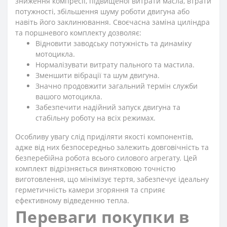
зниження компресії, підвищеної витрати масла, втрати
потужності, збільшення шуму роботи двигуна або
навіть його заклинювання. Своєчасна заміна циліндра
та поршневого комплекту дозволяє:
Відновити заводську потужність та динаміку
мотоцикла.
Нормалізувати витрату пального та мастила.
Зменшити вібрації та шум двигуна.
Значно продовжити загальний термін служби
вашого мотоцикла.
Забезпечити надійний запуск двигуна та
стабільну роботу на всіх режимах.
Особливу увагу слід приділяти якості компонентів,
адже від них безпосередньо залежить довговічність та
безперебійна робота всього силового агрегату. Цей
комплект відрізняється винятковою точністю
виготовлення, що мінімізує тертя, забезпечує ідеальну
герметичність камери згоряння та сприяє
ефективному відведенню тепла.
Переваги покупки в