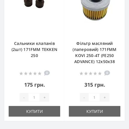
Сальники клапанів
Фільтр масляний
(2шт) 171FMM TEKKEN
(паперовий) 171FMM
250
KOVI 250-4T (FE250
ADVANCE) 12х50х38
0
0
175 грн.
315 грн.
-
+
-
+
КУПИТИ
КУПИТИ