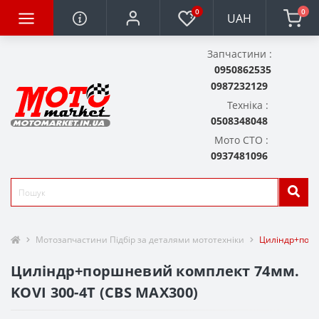
0
0
UAH
Запчастини :
0950862535
0987232129
Техніка :
0508348048
Мото СТО :
0937481096
Мотозапчастини Підбір за деталями мототехніки
Циліндр+порш
Циліндр+поршневий комплект 74мм.
KOVI 300-4Т (CBS MAX300)