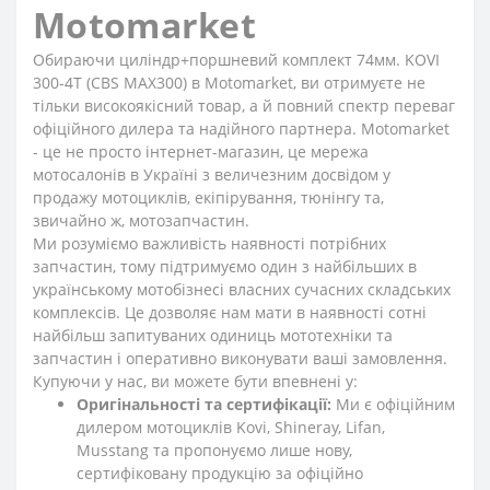
Motomarket
Обираючи циліндр+поршневий комплект 74мм. KOVI
300-4Т (CBS MAX300) в Motomarket, ви отримуєте не
тільки високоякісний товар, а й повний спектр переваг
офіційного дилера та надійного партнера. Motomarket
- це не просто інтернет-магазин, це мережа
мотосалонів в Україні з величезним досвідом у
продажу мотоциклів, екіпірування, тюнінгу та,
звичайно ж, мотозапчастин.
Ми розуміємо важливість наявності потрібних
запчастин, тому підтримуємо один з найбільших в
українському мотобізнесі власних сучасних складських
комплексів. Це дозволяє нам мати в наявності сотні
найбільш запитуваних одиниць мототехніки та
запчастин і оперативно виконувати ваші замовлення.
Купуючи у нас, ви можете бути впевнені у:
Оригінальності та сертифікації:
Ми є офіційним
дилером мотоциклів Kovi, Shineray, Lifan,
Musstang та пропонуємо лише нову,
сертифіковану продукцію за офіційно