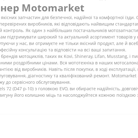
тнер Motomarket
якісних запчастин для безпечної, надійної та комфортної їзди.
 перевірених виробників, які відповідають найвищим стандарт
ий контроль. Як один з найбільших постачальників мотозапчасти
нам підтримувати широкий та актуальний асортимент товарів у 
ючи у нас, ви отримуєте не тільки якісний продукт, але й всебі
фесійну консультацію та відповісти на всі ваші запитання.
ендів мотоциклів, таких як Kovi, Shineray, Lifan, Musstang, і 
ваними роздрібними цінами. Вся мототехніка в наших мотосалон
тією від виробників. Навіть після покупки, в ході експлуатації
уговування, діагностику та кваліфікований ремонт. Motomarket –
жу до сервісного обслуговування.
 72 (D47 p-10) з головкою EVO, ви обираєте надійність, довгов
двигуну його колишню міць та насолоджуйтеся кожною поїздкою з