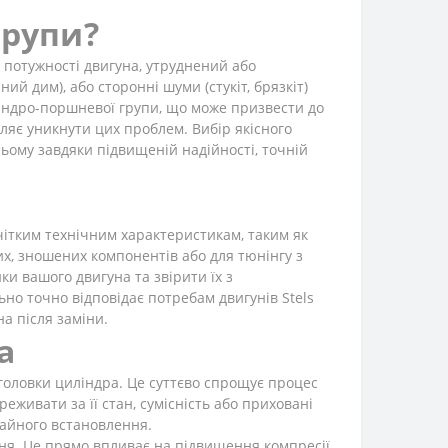
групи?
потужності двигуна, утруднений або
й дим), або сторонні шуми (стукіт, брязкіт)
иліндро-поршневої групи, що може призвести до
ляє уникнути цих проблем. Вибір якісного
ньому завдяки підвищеній надійності, точній
чітким технічним характеристикам, таким як
их, зношених компонентів або для тюнінгу з
и вашого двигуна та звірити їх з
но точно відповідає потребам двигунів Stels
а після заміни.
а
головки циліндра. Це суттєво спрощує процес
еживати за її стан, сумісність або приховані
гайного встановлення.
ння. Це прямо впливає на підвищення компресії