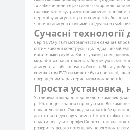
та забезпечення ефективного згоряння паливної
головки мінімізує ризик виникнення проблем 
перегріву двигуна, втрати компресії або інши
частини двигуна є новими та ідеально сумісним
Сучасні технології
Серія EVO у світі мотозапчастин означає впро
оптимізованій конструкції циліндра, що забе
його термін служби. Застосування спеціальних
механічних навантажень забезпечують мінімаль
двигуна та забезпечують його стабільну роботу 
комплектом EVO ви можете бути впевнені, що в
покращеним характеристикам компонентів.
Проста установка, 
Установка циліндро-поршневого комплекту, хоч 
p-10), процес значно спрощується. Всі компонен
налаштуваннях. Однак, для гарантії бездоганн
достатнього досвіду у ремонті мототехніки, на
надати послуги з професійного встановлення т
розкриття всього потенціалу нового комплекту.