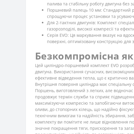
палива та стабільну роботу двигуна без з
Поршневий палець 10 мм: Стандартний розм
спрощуючи процес установки та усуваючи
Для 2-тактних двигунів: Комплект спеціа
газорозподілі, високої компресії та ефек
Серія EVO: Ця маркування вказує на вдо
поверхні, оптимізовану конструкцію для 
Безкомпромісна як
Цей циліндро-поршневий комплект EVO розробл
двигуна. Використання сучасних, високоміцних 
ефективне відведення тепла, що є критично ва
Внутрішня поверхня циліндра має спеціальну о
Поршень, виготовлений з легких, але водночас
продовжує термін служби та сприяє підвищенню
максимізуючи компресію та запобігаючи витока
оливи, до стопорних кілець, що надійно фіксу
технічним вимогам та надійність збирання, з
комплекту ви помітите не лише відновлення поч
значне покращення тяги, прискорення та загал