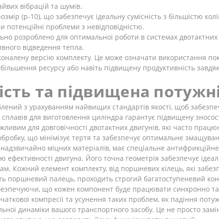
айвих вібрацій та шумів.
ір (p-10), що забезпечує ідеальну сумісність з більшістю колінч
 потенційні проблеми з невідповідністю.
льно розроблено для оптимальної роботи в системах двотактних 
тивного відведення тепла.
сконалену версію комплекту. Це може означати використання по
збільшення ресурсу або навіть підвищену продуктивність завдя
ість та підвищена потужн
ений з урахуванням найвищих стандартів якості, щоб забезпеч
сплавів для виготовлення циліндра гарантує підвищену зносості
жливим для довговічності двотактних двигунів, які часто прац
бробку, що мінімізує тертя та забезпечує оптимальне змащуван
 надзвичайно міцних матеріалів, має спеціальне антифрикційне
 ефективності двигуна. Його точна геометрія забезпечує ідеал
м. Кожний елемент комплекту, від поршневих кілець, які забез
ють поршневий палець, проходить строгий багатоступеневий конт
абезпечуючи, що кожен компонент буде працювати синхронно та 
аткової компресії та усунення таких проблем, як падіння потуж
ьної динаміки вашого транспортного засобу. Це не просто замін