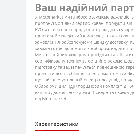
Ваш надійний пар
У Motomarket ми глибоко розуміємо важливість 
пропонуємо тільки сертифіковані продукти від
EVO, як і вся наша продукція, проходить сувор
просторий складський комплекс, що дозволяє 
замовлення, забезпечуючи швидку доставку. Купу
завжди готові допомогти з вибором, надати про
Ми є офіційним дилером провідних китайських бр
сертифіковану техніку за офіційно рекомендо
підготовку та забезпечується повноцінною гаран
провести все необхідне за регламентом техобсл
що забезпечує повний спектр послуг від прода
Обираючи циліндр+поршневий комплект 2T Stels
вашого двоколісного друга. Поверніть своєму 
від Motomarket.
Характеристики