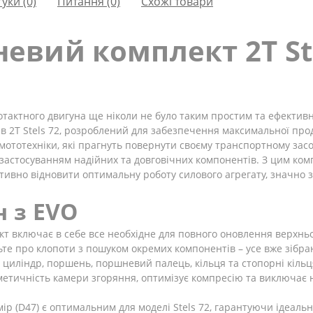
гуки (0)
Питання
(0)
Схожі товари
вий комплект 2T Stel
O
тактного двигуна ще ніколи не було таким простим та ефективн
 2T Stels 72, розроблений для забезпечення максимальної проду
 мототехніки, які прагнуть повернути своєму транспортному зас
 застосуванням надійних та довговічних компонентів. З цим ком
ктивно відновити оптимальну роботу силового агрегату, значно
н з EVO
 включає в себе все необхідне для повного оновлення верхньо
ьте про клопоти з пошуком окремих компонентів – усе вже зібран
 циліндр, поршень, поршневий палець, кільця та стопорні кільц
метичність камери згоряння, оптимізує компресію та виключає н
ір (D47) є оптимальним для моделі Stels 72, гарантуючи ідеал