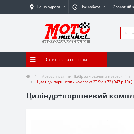
Наша адреса
Час роботи
Зворотній з
Список категорій
Мотозапчастини Підбір за моделями мототехніки
Циліндр+поршневий комплект 2T Stels 72 (D47 p-10) (
Циліндр+поршневий комплект