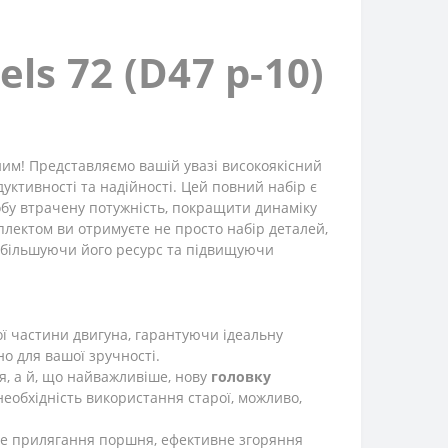
s 72 (D47 p-10)
им! Представляємо вашій увазі високоякісний
ктивності та надійності. Цей повний набір є
обу втрачену потужність, покращити динаміку
плектом ви отримуєте не просто набір деталей,
 збільшуючи його ресурс та підвищуючи
ї частини двигуна, гарантуючи ідеальну
о для вашої зручності.
я, а й, що найважливіше, нову
головку
еобхідність використання старої, можливо,
ьне прилягання поршня, ефективне згоряння