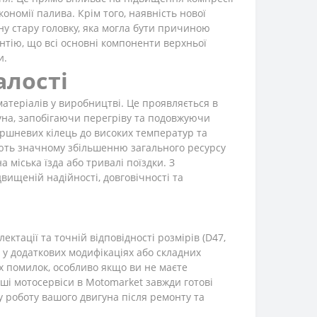
ономії палива. Крім того, наявність нової
у стару головку, яка могла бути причиною
нтію, що всі основні компоненти верхньої
и.
алості
атеріалів у виробництві. Це проявляється в
уна, запобігаючи перегріву та подовжуючи
оршневих кілець до високих температур та
яють значному збільшенню загального ресурсу
 міська їзда або тривалі поїздки. З
ищеній надійності, довговічності та
ктації та точній відповідності розмірів (D47,
ь у додаткових модифікаціях або складних
х помилок, особливо якщо ви не маєте
аші мотосервіси в Motomarket завжди готові
 роботу вашого двигуна після ремонту та