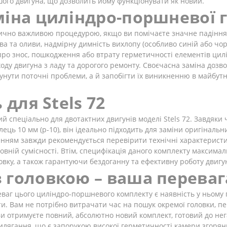
ашого двигуна, що дозволить йому функціонувати як новий.
міна циліндро-поршневої 
ично важливою процедурою, якщо ви помічаєте значне падіння 
а та оливи, надмірну димність вихлопу (особливо синій або чорни
ь про знос, пошкодження або втрату герметичності елементів ц
ду двигуна з ладу та дорогого ремонту. Своєчасна заміна дозво
усунути поточні проблеми, а й запобігти їх виникненню в майбут
 для Stels 72
спеціально для двотактних двигунів моделі Stels 72. Завдяки 
ець 10 мм (p-10), він ідеально підходить для заміни оригінальн
ням завжди рекомендується перевірити технічні характеристик
ній сумісності. Втім, специфікація даного комплекту максималь
вку, а також гарантуючи бездоганну та ефективну роботу двигун
 головкою – ваша переваг
аг цього циліндро-поршневого комплекту є наявність у ньому 
и. Вам не потрібно витрачати час на пошук окремої головки, пер
 Ви отримуєте повний, абсолютно новий комплект, готовий до не
илягання, що є запорукою високої герметичності камери згоря