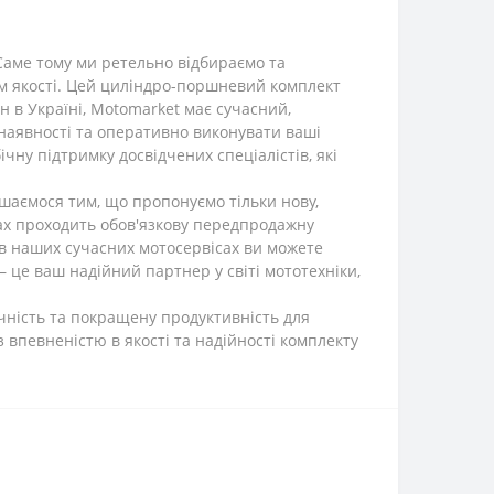
 Саме тому ми ретельно відбираємо та
ам якості. Цей циліндро-поршневий комплект
н в Україні, Motomarket має сучасний,
наявності та оперативно виконувати ваші
чну підтримку досвідчених спеціалістів, які
пишаємося тим, що пропонуємо тільки нову,
ах проходить обов'язкову передпродажну
, в наших сучасних мотосервісах ви можете
 це ваш надійний партнер у світі мототехніки,
ічність та покращену продуктивність для
 впевненістю в якості та надійності комплекту