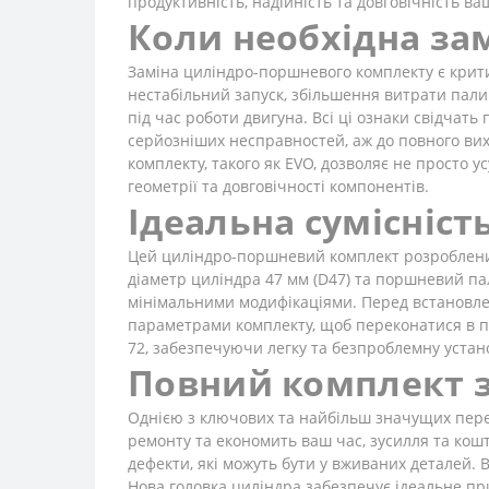
продуктивність, надійність та довговічність в
Коли необхідна за
Заміна циліндро-поршневого комплекту є крит
нестабільний запуск, збільшення витрати палив
під час роботи двигуна. Всі ці ознаки свідчат
серйозніших несправностей, аж до повного вихо
комплекту, такого як EVO, дозволяє не просто 
геометрії та довговічності компонентів.
Ідеальна сумісність
Цей циліндро-поршневий комплект розроблений 
діаметр циліндра 47 мм (D47) та поршневий пал
мінімальними модифікаціями. Перед встановлен
параметрами комплекту, щоб переконатися в пов
72, забезпечуючи легку та безпроблемну устано
Повний комплект з
Однією з ключових та найбільш значущих перев
ремонту та економить ваш час, зусилля та кошт
дефекти, які можуть бути у вживаних деталей.
Нова головка циліндра забезпечує ідеальне пр