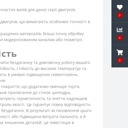
астих валів для даної серії двигунів,
0
двигунів, що вимагають особливої точності в
кращених матеріалів, більш точну обробку
0
ки модернізованим каналам або геометрії.
ість
0
ити бездоганну та довговічну роботу вашого
йкість, стійкість до високих температур та
юють в умовах підвищених навантажень.
ня.
 покриття, що додатково зменшує тертя,
ьне прилягання до стінок циліндра,
печують герметичність та зняття надлишків
роль якості. Це гарантує повну відповідність
бездоганно. В результаті встановлення цього
ності або підвищена витрата пального, а й
а зношених деталей; це інвестиція в