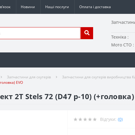
в’язок
Новини
Наші послуги
Оплата і доставка
Запчастини
Техніка :
Мото СТО :
Запчастини для скутерів
Запчастини для скутерів виробництва Ки
+головка) EVO
 2T Stels 72 (D47 p-10) (+головка)
Відгуки:
(0)