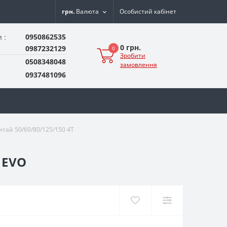
грн.
Валюта
Особистий кабінет
0950862535
 :
0 грн.
0987232129
0
Зробити
0508348048
замовлення
0937481096
тай 50/60/80/125/150 4T
 EVO