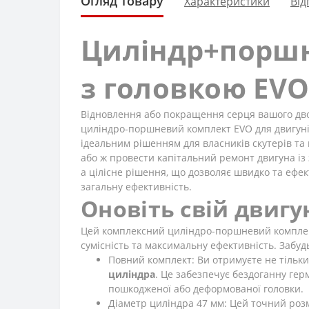
Огляд товару
Характеристики
Від
Циліндр+поршне
з головкою EV
Відновлення або покращення серця вашого дво
циліндро-поршневий комплект EVO для двигунів
ідеальним рішенням для власників скутерів та
або ж провести капітальний ремонт двигуна із
а цілісне рішення, що дозволяє швидко та ефе
загальну ефективність.
Оновіть свій двигу
Цей комплексний циліндро-поршневий комплект
сумісність та максимальну ефективність. Забуд
Повний комплект: Ви отримуєте не тільки
циліндра
. Це забезпечує бездоганну гер
пошкодженої або деформованої головки.
Діаметр циліндра 47 мм: Цей точний розм