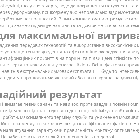
 суміші, що, у свою чергу, веде до покращення потужності та ек
через деформовану, пошкоджену або неправильно відремонтован
х серйозних несправностей. З цим комплектом ви отримуєте гара
и, що значно підвищує надійність та довговічність всієї систем
 для максимальної витрив
вадження передових технологій та використання високоякісних м
зпечує краще тепловідведення та ефективніше охолодження двиг
 антифрикційних покриттів на поршні та підвищена стійкість п
не тертя та максимальну зносостійкість. Всі ці фактори спри
навіть в екстремальних умовах експлуатації – будь то інтенсивна
аш двигун працюватиме як новий або навіть краще, завдяки підв
надійний результат
і вимагає певних знань та навичок, проте завдяки повній компле
ти ідеально підігнані один до одного, що мінімізує необхідніст
ої роботи, максимального терміну служби та уникнення можливи
стійно рекомендується звернутися до кваліфікованих фахівців. Н
а налаштування, гарантуючи правильність монтажу, оптимальну
 Це забезпечить вам спокій та впевненість на дорозі.