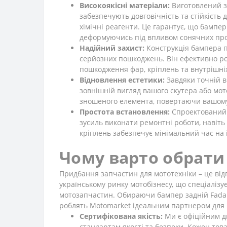
Високоякісні матеріали:
Виготовлений з 
забезпечують довговічність та стійкість
хімічні реагенти. Це гарантує, що бампер
деформуючись під впливом сонячних про
Надійний захист:
Конструкція бампера п
серйозних пошкоджень. Він ефективно роз
пошкодження фар, кріплень та внутрішніх
Відновлення естетики:
Завдяки точній в
зовнішній вигляд вашого скутера або мо
зношеного елемента, повертаючи вашому
Простота встановлення:
Спроектований д
зусиль виконати ремонтні роботи, навіть
кріплень забезпечує мінімальний час на 
Чому варто обрати
Придбання запчастин для мототехніки – це відп
українському ринку мотобізнесу, що спеціалізу
мотозапчастин. Обираючи бампер задній Fada N
роблять Motomarket ідеальним партнером для
Сертифікована якість:
Ми є офіційним ди
стандартам якості та безпеки. Кожен тов