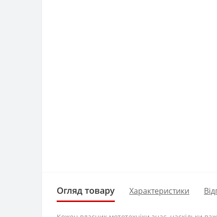
Огляд товару
Характеристики
Від
Кожен власник мототехніки знає, наскільки ва