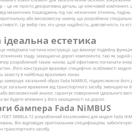
пер – це не просто декоративна деталь; це ключовий компонент,
від механічних пошкоджень під час незначних зіткнень, падінь
 оригінальну або високоякісну заміну, що розроблена спеціальн
стивості. Це вибір тих, хто цінує надійність, довговічність та е
 ідеальна естетика
це невід'ємна частина конструкції, що виконує подвійну функцію
ткненнях ззаду, захищаючи дорогі компоненти, такі як задній л
бампер розроблений таким чином, щоб ефективно поглинати енерг
астин. Його конструкція враховує специфічні особливості моде
ь захисту в найбільш вразливих зонах.
 що завершує загальний образ Fada NiMBUS, підкреслюючи його
 псує загальне враження від транспортного засобу, зменшуючи й
 або високоякісний аналог, гарантує повернення ідеального виг
 ви будете впевнені у його захищеності на дорозі.
аги бампера Fada NiMBUS
 FDET 08BRLA-72 розроблений ексклюзивно для моделі Fada NiM
цювань. Він відповідає оригінальним специфікаціям, забезпечую
н транспортного засобу.