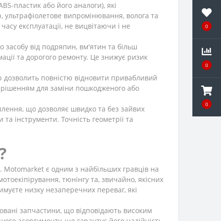
BS-пластик або його аналоги), які
р, ультрафіолетове випромінювання, волога та
часу експлуатації, не вицвітаючи і не
0
засобу від подряпин, вм'ятин та більш
ації та дорогого ремонту. Це знижує ризик
0
р дозволить повністю відновити привабливий
м рішенням для заміни пошкодженого або
0
плення, що дозволяє швидко та без зайвих
та інструменти. Точність геометрії та
?
і. Motomarket є одним з найбільших гравців на
отоекіпірування, тюнінгу та, звичайно, якісних
имуєте низку незаперечних переваг, які
ковані запчастини, що відповідають високим
шого асортименту, що гарантує його надійність