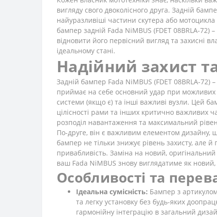
вигляду свого двоколісного друга. Задній бам
найуразливіші частини скутера або мотоцикла 
бампер задній Fada NiMBUS (FDET 08BRLA-72) –
відновити його первісний вигляд та захисні вла
ідеальному стані.
Надійний захист та
Задній бампер Fada NiMBUS (FDET 08BRLA-72) – 
приймає на себе основний удар при можливих зі
системи (якщо є) та інші важливі вузли. Цей 
цілісності рами та інших критично важливих ч
розподіл навантаження та максимальний рівен
По-друге, він є важливим елементом дизайну,
бампер не тільки знижує рівень захисту, але й
привабливість. Заміна на новий, оригінальний
ваш Fada NiMBUS знову виглядатиме як новий, а
Особливості та перев
Ідеальна сумісність:
Бампер з артикулом
та легку установку без будь-яких доопра
гармонійну інтеграцію в загальний дизай