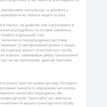
валіфіковані консультації та допомогу у
, враховуючи всі нюанси моделі та року
 в Україні. Це дозволяє нам підтримувати в
иконання роздрібних та оптових замовлень.
 NiMBUS в ідеальний стан.
г, включаючи передпродажну підготовку
уговування та кваліфікований ремонт у наших
 експлуатації вашого транспортного засобу.
 на асфальті, завоювавши довіру прихильників
астин, які ми пропонуємо, адже ми прагнемо
ся кількох простих правил догляду. Регулярно
ресивних хімікатів та абразивних матеріалів,
виявленні незначних пошкоджень або
тикових деталей. Пам'ятайте, що своєчасна
их компонентів вашого транспортного засобу,