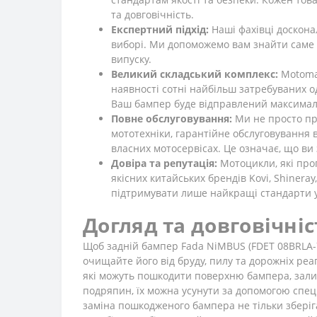
та довговічність.
Експертний підхід:
Наші фахівці доскона
виборі. Ми допоможемо вам знайти саме т
випуску.
Великий складський комплекс:
Motomar
наявності сотні найбільш затребуваних 
Ваш бампер буде відправлений максималь
Повне обслуговування:
Ми не просто пр
мототехніки, гарантійне обслуговування 
власних мотосервісах. Це означає, що ви
Довіра та репутація:
Мотоцикли, які про
якісних китайських брендів Kovi, Shinera
підтримувати лише найкращі стандарти у 
Догляд та довговічніс
Щоб задній бампер Fada NiMBUS (FDET 08BRLA-7
очищайте його від бруду, пилу та дорожніх реа
які можуть пошкодити поверхню бампера, зал
подряпин, їх можна усунути за допомогою спец
заміна пошкодженого бампера не тільки зберіга