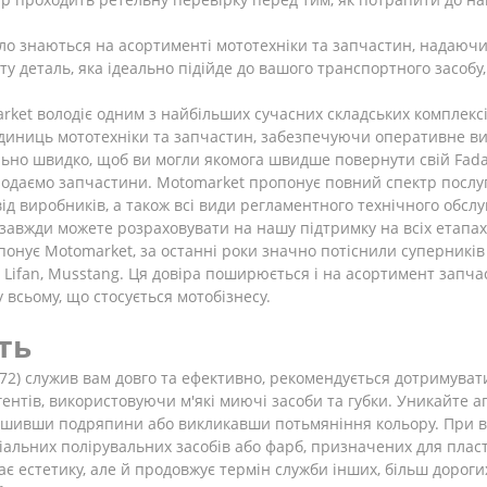
ло знаються на асортименті мототехніки та запчастин, надаючи к
у деталь, яка ідеально підійде до вашого транспортного засобу
ket володіє одним з найбільших сучасних складських комплексів
одиниць мототехніки та запчастин, забезпечуючи оперативне в
но швидко, щоб ви могли якомога швидше повернути свій Fada
одаємо запчастини. Motomarket пропонує повний спектр послу
від виробників, а також всі види регламентного технічного обсл
 завжди можете розраховувати на нашу підтримку на всіх етапах
понує Motomarket, за останні роки значно потіснили суперників
y, Lifan, Musstang. Ця довіра поширюється і на асортимент запч
всьому, що стосується мотобізнесу.
ть
2) служив вам довго та ефективно, рекомендується дотримувати
гентів, використовуючи м'які миючі засоби та губки. Уникайте аг
ишивши подряпини або викликавши потьмяніння кольору. При 
іальних полірувальних засобів або фарб, призначених для плас
є естетику, але й продовжує термін служби інших, більш дорог