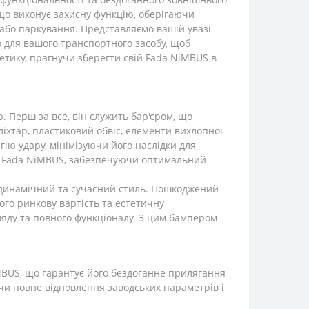
 що виконує захисну функцію, оберігаючи
 або паркування. Представляємо вашій увазі
о для вашого транспортного засобу, щоб
стетику, прагнучи зберегти свій Fada NiMBUS в
. Перш за все, він служить бар'єром, що
іхтар, пластиковий обвіс, елементи вихлопної
ію удару, мінімізуючи його наслідки для
лі Fada NiMBUS, забезпечуючи оптимальний
 динамічний та сучасний стиль. Пошкоджений
ого ринкову вартість та естетичну
ляду та повного функціоналу. З цим бампером
BUS, що гарантує його бездоганне прилягання
чи повне відновлення заводських параметрів і