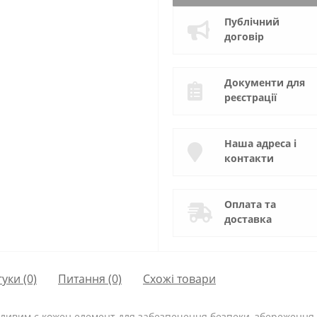
Публічний
договір
Документи для
реєстрації
Наша адреса і
контакти
Оплата та
доставка
гуки (0)
Питання
(0)
Схожі товари
жливим є кожен елемент для забезпечення безпеки, збереження 