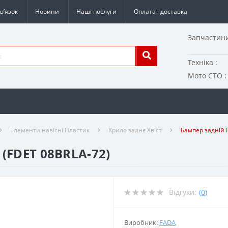
в’язок
Новини
Наші послуги
Оплата і доставка
Запчастини
Техніка :
Мото СТО :
Елементи навісні Пластик
Крило заднє Хвіст
Бампер задній 
(FDET 08BRLA-72)
Відгуки:
(0)
Виробник:
FADA