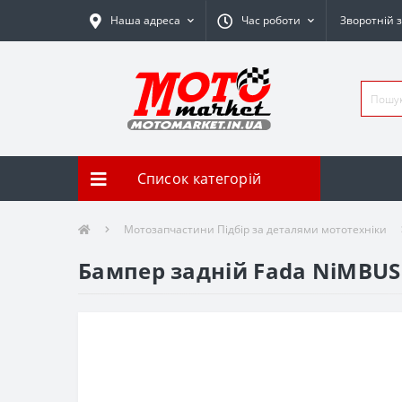
Наша адреса
Час роботи
Зворотній з
Список категорій
Мотозапчастини Підбір за деталями мототехніки
Бампер задній Fada NiMBUS 