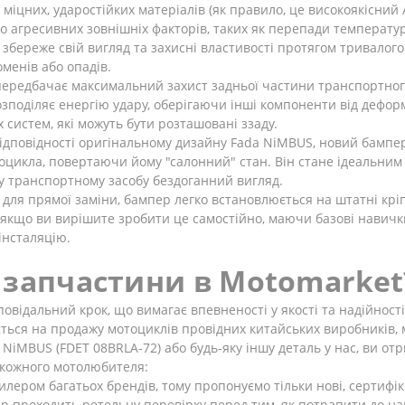
міцних, ударостійких матеріалів (як правило, це високоякісний A
 до агресивних зовнішніх факторів, таких як перепади температу
 збереже свій вигляд та захисні властивості протягом тривалого 
менів або опадів.
ередбачає максимальний захист задньої частини транспортного 
поділяє енергію удару, оберігаючи інші компоненти від деформ
 систем, які можуть бути розташовані ззаду.
ідповідності оригінальному дизайну Fada NiMBUS, новий бампе
тоцикла, повертаючи йому "салонний" стан. Він стане ідеальни
 транспортному засобу бездоганний вигляд.
ля прямої заміни, бампер легко встановлюється на штатні крі
 якщо ви вирішите зробити це самостійно, маючи базові навички 
інсталяцію.
 запчастини в Motomarket
овідальний крок, що вимагає впевненості у якості та надійност
ється на продажу мотоциклів провідних китайських виробників, м
iMBUS (FDET 08BRLA-72) або будь-яку іншу деталь у нас, ви отр
 кожного мотолюбителя:
лером багатьох брендів, тому пропонуємо тільки нові, сертифі
ар проходить ретельну перевірку перед тим, як потрапити до на