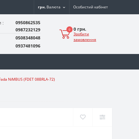
грн.
Валюта
Особистий кабінет
0950862535
 :
0 грн.
0987232129
0
Зробити
0508348048
замовлення
0937481096
Fada NiMBUS (FDET 08BRLA-72)