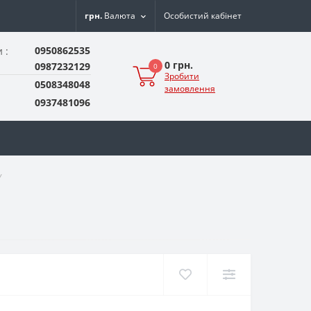
грн.
Валюта
Особистий кабінет
0950862535
 :
0 грн.
0987232129
0
Зробити
0508348048
замовлення
0937481096
Y