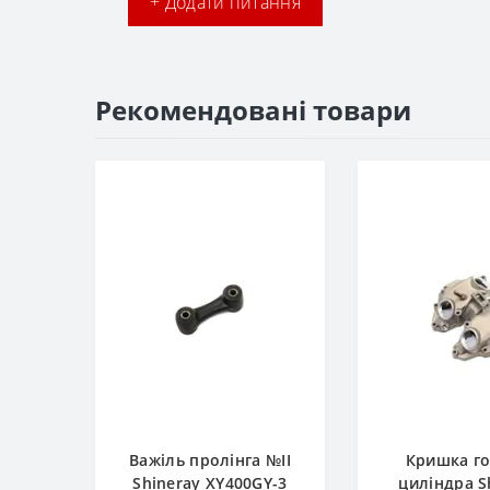
+ Додати питання
Рекомендовані товари
Важіль пролінга №II
Кришка г
Shineray XY400GY-3
циліндра S