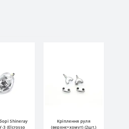
борі Shineray
Кріплення руля
-3 (Elcrosso
(верхнє+хомут) (2шт.)