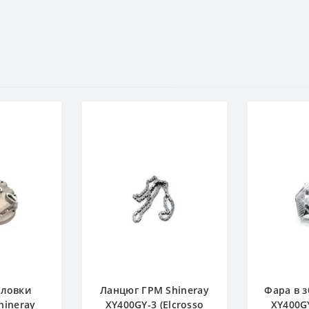
оловки
Ланцюг ГРМ Shineray
Фара в з
hineray
XY400GY-3 (Elcrosso
XY400GY