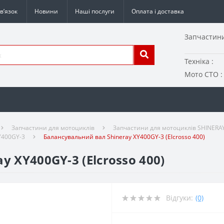
в’язок
Новини
Наші послуги
Оплата і доставка
Запчастини
Техніка :
Мото СТО :
Запчастини для мотоциклів
Запчастини для мотоциклів SHINERA
Y400GY-3
Балансувальний вал Shineray XY400GY-3 (Elcrosso 400)
 XY400GY-3 (Elcrosso 400)
Відгуки:
(0)