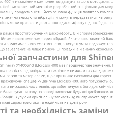
sso 400) є незамінним компонентом двигуна вашого мотоцикла, щ
и. Цей високоточний механізм розроблений спеціально для модел
оптимальну продуктивність. Його основна функція полягає у компе
а, значно знижуючи вібрації, які можуть передаватися на раму 
ність може призвести до значного дискомфорту під час їзди, шв
 рамки простого усунення дискомфорту. Він сприяє збереженню ц
стійним навантаженням через вібрації. Якісно виготовлений бал
ати з максимальною ефективністю, знижує шум та подовжує термі
, що забезпечує не лише приємніші поїздки, а й значну економі
ної запчастини для Shiner
Shineray XY400GY-3 (Elcrosso 400) має першочергове значення. Н
ина повністю відповідає всім технічним вимогам та стандартам
рами, вагою та матеріалами, що є критично важливим для корек
враховуючи специфіку двигуна Elcrosso 400, його потужність, об
я з високоякісних сплавів, що забезпечують його довговічніст
 балансування валу на заводі виключає будь-які дисбаланси, я
ібрацій. Купуючи оригінальну запчастину, ви отримуєте гарант
ткові характеристики та надійність на довгі роки.
і та необхідність заміни