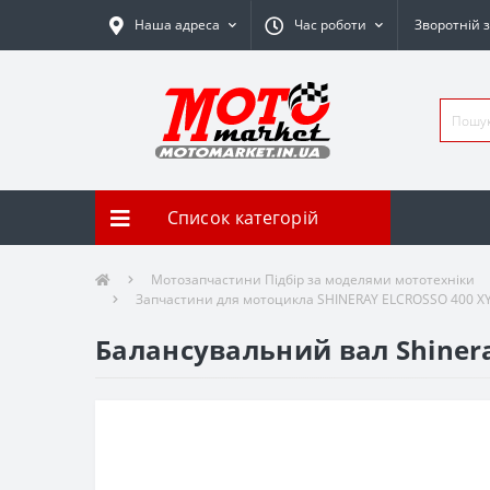
Наша адреса
Час роботи
Зворотній з
Список категорій
Мотозапчастини Підбір за моделями мототехніки
Запчастини для мотоцикла SHINERAY ELCROSSO 400 X
Балансувальний вал Shineray