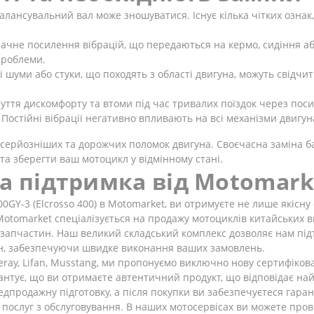
алансувальний вал може зношуватися. Існує кілька чітких ознак,
ачне посилення вібрацій, що передаються на кермо, сидіння аб
проблеми.
 шуми або стуки, що походять з області двигуна, можуть свідч
уття дискомфорту та втоми під час тривалих поїздок через посил
Постійні вібрації негативно впливають на всі механізми двигун
серйозніших та дорожчих поломок двигуна. Своєчасна заміна б
 та зберегти ваш мотоцикл у відмінному стані.
та підтримка від Motomark
GY-3 (Elcrosso 400) в Motomarket, ви отримуєте не лише якісну
Motomarket спеціалізується на продажу мотоциклів китайських в
тозапчастин. Наш великий складський комплекс дозволяє нам під
ин, забезпечуючи швидке виконання ваших замовлень.
neray, Lifan, Musstang, ми пропонуємо виключно нову сертифіков
тує, що ви отримаєте автентичний продукт, що відповідає най
дпродажну підготовку, а після покупки ви забезпечуєтеся гаран
 послуг з обслуговування. В наших мотосервісах ви можете пров