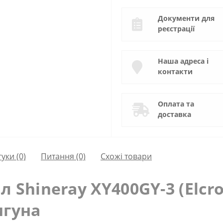
Документи для
реєстрації
Наша адреса і
контакти
Оплата та
доставка
гуки (0)
Питання
(0)
Схожі товари
 Shineray XY400GY-3 (Elcro
игуна