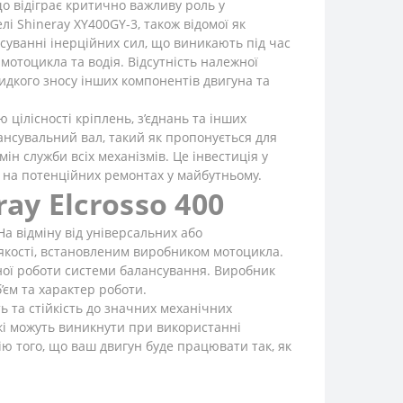
о відіграє критично важливу роль у
і Shineray XY400GY-3, також відомої як
нсуванні інерційних сил, що виникають під час
мотоцикла та водія. Відсутність належної
идкого зносу інших компонентів двигуна та
ілісності кріплень, з’єднань та інших
ансувальний вал, такий як пропонується для
н служби всіх механізмів. Це інвестиція у
ю на потенційних ремонтах у майбутньому.
ay Elcrosso 400
а відміну від універсальних або
 якості, встановленим виробником мотоцикла.
тної роботи системи балансування. Виробник
’єм та характер роботи.
ь та стійкість до значних механічних
кі можуть виникнути при використанні
ію того, що ваш двигун буде працювати так, як