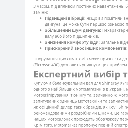
З часом, під впливом постійних навантажень, б
заміни:
Підвищені вібрації:
Якщо ви помітили зн
двигуна, це може бути першою ознакою 
Збільшений шум двигуна:
Нехарактерні
валу або його підшипників.
Зниження комфорту їзди:
Загальне відч
Прискорений знос інших компонентів:
Ігнорування цих симптомів може призвести до 
(Elcrosso 400) дозволить уникнути цих проблем
Експертний вибір 
Купуючи балансувальний вал для Shineray XY400
одного з найбільших мотомагазинів в Україні. 
мотоекіпірування, тюнінгу та, звичайно ж, мо
запитуваних одиниць мототехніки та запчаст
Як офіційний дилер таких брендів, як Kovi, Shi
рекомендованими роздрібними цінами. Це гаран
наших мотосалонах проходить обов'язкову пере
Крім того, Motomarket пропонує повний спектр