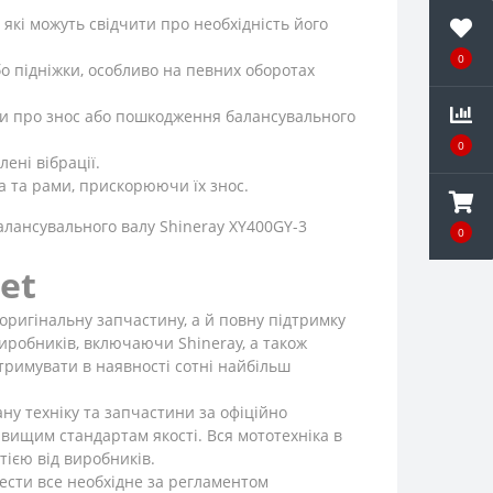
 які можуть свідчити про необхідність його
0
о підніжки, особливо на певних оборотах
ити про знос або пошкодження балансувального
0
ені вібрації.
а та рами, прискорюючи їх знос.
алансувального валу Shineray XY400GY-3
0
et
 оригінальну запчастину, а й повну підтримку
иробників, включаючи Shineray, а також
тримувати в наявності сотні найбільш
ану техніку та запчастини за офіційно
вищим стандартам якості. Вся мототехніка в
тією від виробників.
ести все необхідне за регламентом