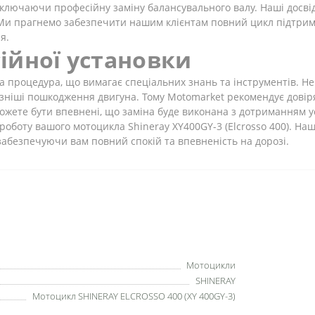
включаючи професійну заміну балансувального валу. Наші досві
. Ми прагнемо забезпечити нашим клієнтам повний цикл підтрим
я.
ійної установки
на процедура, що вимагає спеціальних знань та інструментів. Н
озніші пошкодження двигуна. Тому Motomarket рекомендує довір
ожете бути впевнені, що заміна буде виконана з дотриманням у
роботу вашого мотоцикла Shineray XY400GY-3 (Elcrosso 400). На
забезпечуючи вам повний спокій та впевненість на дорозі.
Мотоцикли
SHINERAY
Мотоцикл SHINERAY ELCROSSO 400 (XY 400GY-3)