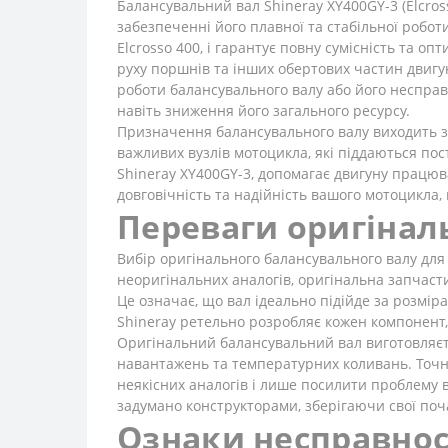
Балансувальний вал Shineray XY400GY-3 (Elcro
забезпеченні його плавної та стабільної робот
Elcrosso 400, і гарантує повну сумісність та 
руху поршнів та інших обертових частин двигун
роботи балансувального валу або його несправ
навіть зниження його загального ресурсу.
Призначення балансувального валу виходить за
важливих вузлів мотоцикла, які піддаються по
Shineray XY400GY-3, допомагає двигуну працюв
довговічність та надійність вашого мотоцикла
Переваги оригіналь
Вибір оригінального балансувального валу для 
неоригінальних аналогів, оригінальна запчаст
Це означає, що вал ідеально підійде за розмі
Shineray ретельно розробляє кожен компонент, 
Оригінальний балансувальний вал виготовляєтьс
навантажень та температурних коливань. Точне
неякісних аналогів і лише посилити проблему в
задумано конструкторами, зберігаючи свої поча
Ознаки несправност