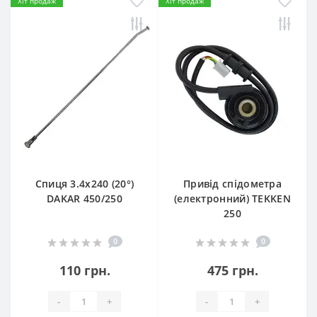
Хіт продаж
Хіт продаж
Спиця 3.4х240 (20°)
Привід спідометра
DAKAR 450/250
(електронний) TEKKEN
250
0
0
110 грн.
475 грн.
-
+
-
+