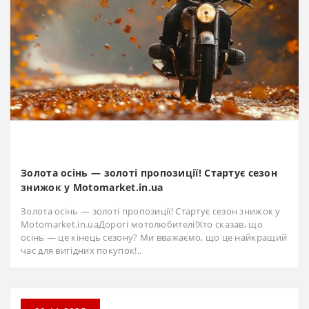
Золота осінь — золоті пропозиції! Стартує сезон
знижок у Motomarket.in.ua
Золота осінь — золоті пропозиції! Стартує сезон знижок у
Motomarket.in.uaДорогі мотолюбителі!Хто сказав, що
осінь — це кінець сезону? Ми вважаємо, що це найкращий
час для вигідних покупок!..