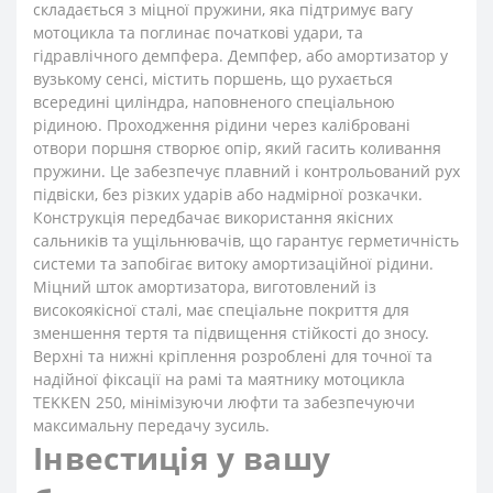
складається з міцної пружини, яка підтримує вагу
мотоцикла та поглинає початкові удари, та
гідравлічного демпфера. Демпфер, або амортизатор у
вузькому сенсі, містить поршень, що рухається
всередині циліндра, наповненого спеціальною
рідиною. Проходження рідини через калібровані
отвори поршня створює опір, який гасить коливання
пружини. Це забезпечує плавний і контрольований рух
підвіски, без різких ударів або надмірної розкачки.
Конструкція передбачає використання якісних
сальників та ущільнювачів, що гарантує герметичність
системи та запобігає витоку амортизаційної рідини.
Міцний шток амортизатора, виготовлений із
високоякісної сталі, має спеціальне покриття для
зменшення тертя та підвищення стійкості до зносу.
Верхні та нижні кріплення розроблені для точної та
надійної фіксації на рамі та маятнику мотоцикла
TEKKEN 250, мінімізуючи люфти та забезпечуючи
максимальну передачу зусиль.
Інвестиція у вашу