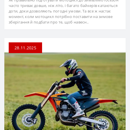
Як правильно підготувати мотоцикл до зимівліМотосезон
часто триває довше, ніж літо, і багато байкерів катаються
доти, доки дозволяють погодні умови. Та все ж настає
момент, коли мотоцикл потрібно поставити на зимове
зберігання й подбати про те, щоб навесн..
28.11.2025