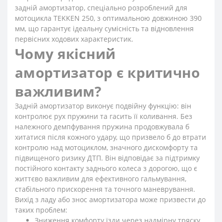
задній амортизатор, спеціально розроблений для
мотоцикла TEKKEN 250, з оптимальною довжиною 390
мм, що гарантує ідеальну сумісність та відновлення
первісних ходових характеристик.
Чому якісний
амортизатор є критично
важливим?
Задній амортизатор виконує подвійну функцію: він
контролює рух пружини та гасить її коливання. Без
належного демпфування пружина продовжувала б
хитатися після кожного удару, що призвело б до втрати
контролю над мотоциклом, значного дискомфорту та
підвищеного ризику ДТП. Він відповідає за підтримку
постійного контакту заднього колеса з дорогою, що є
життєво важливим для ефективного гальмування,
стабільного прискорення та точного маневрування.
Вихід з ладу або знос амортизатора може призвести до
таких проблем:
Зниження комфорту їзди через надмірну тряску