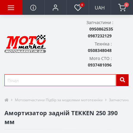
0
0
UAH
Запчастини :
0950862535
0987232129
Техніка :
0508348048
Мото СТО :
0937481096
Мотозапчастини Підбір за моделями мототехніки
Запчастини д
Амортизатор задній TEKKEN 250 390
мм