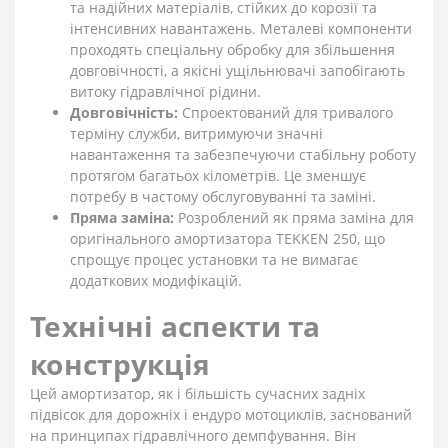
та надійних матеріалів, стійких до корозії та
інтенсивних навантажень. Металеві компоненти
проходять спеціальну обробку для збільшення
довговічності, а якісні ущільнювачі запобігають
витоку гідравлічної рідини.
Довговічність:
Спроектований для тривалого
терміну служби, витримуючи значні
навантаження та забезпечуючи стабільну роботу
протягом багатьох кілометрів. Це зменшує
потребу в частому обслуговуванні та заміні.
Пряма заміна:
Розроблений як пряма заміна для
оригінального амортизатора TEKKEN 250, що
спрощує процес установки та не вимагає
додаткових модифікацій.
Технічні аспекти та
конструкція
Цей амортизатор, як і більшість сучасних задніх
підвісок для дорожніх і ендуро мотоциклів, заснований
на принципах гідравлічного демпфування. Він