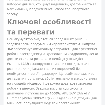
вибором для тих, хто цінує надійність, довговічність та
максимальну продуктивність свого транспортного
засобу.
Ключові особливості
та переваги
Цей акумулятор виділяється серед інших рішень
завдяки своїм продуманим характеристикам. Напруга
36V
забезпечує оптимальну потужність для ефективної
роботи електродвигуна, дозволяючи квадроциклу легко
долати схили та розвивати необхідну швидкість.
Ємність
12Ah
є запорукою тривалих поїздок, значно
розширюючи діапазон ваших подорожей без
необхідності частої підзарядки. Це особливо важливо
для довгих прогулянок або інтенсивного використання
на складній місцевості, де кожна додаткова хвилина
роботи є цінною. Завдяки високій сумісності з
двигунами потужністю до
1000W
, АКБ 36V12Ah ATV
Hummer J-Rider 1000W EQC-957 ідеально підходить для
більшості популярних моделей електричних