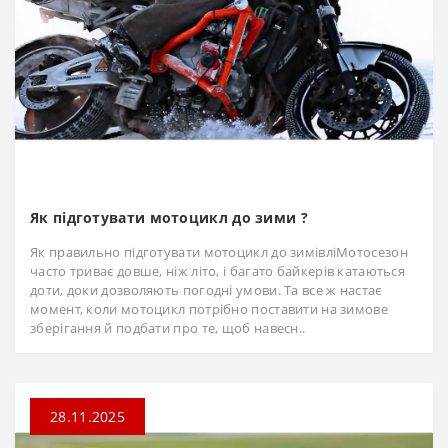
Як підготувати мотоцикл до зими ?
Як правильно підготувати мотоцикл до зимівліМотосезон
часто триває довше, ніж літо, і багато байкерів катаються
доти, доки дозволяють погодні умови. Та все ж настає
момент, коли мотоцикл потрібно поставити на зимове
зберігання й подбати про те, щоб навесн..
28.11.2025