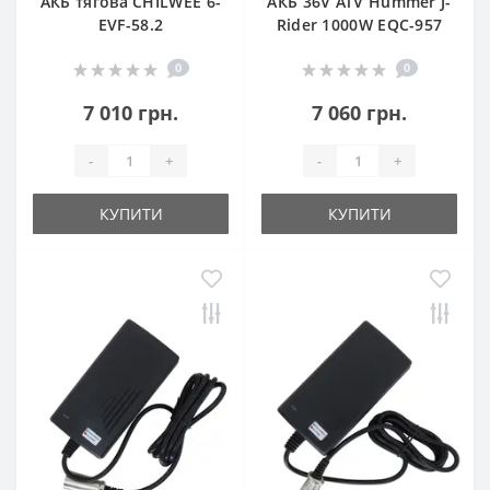
АКБ тягова CHILWEE 6-
АКБ 36V ATV Hummer J-
EVF-58.2
Rider 1000W EQC-957
0
0
7 010 грн.
7 060 грн.
-
+
-
+
КУПИТИ
КУПИТИ