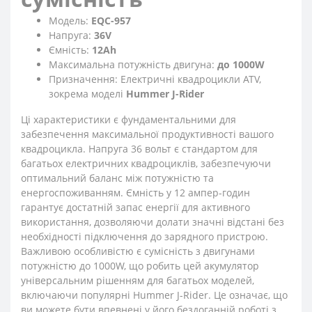
Модель:
EQC-957
Напруга:
36V
Ємність:
12Ah
Максимальна потужність двигуна:
до 1000W
Призначення: Електричні квадроцикли ATV,
зокрема моделі
Hummer J-Rider
Ці характеристики є фундаментальними для
забезпечення максимальної продуктивності вашого
квадроцикла. Напруга 36 вольт є стандартом для
багатьох електричних квадроциклів, забезпечуючи
оптимальний баланс між потужністю та
енергоспоживанням. Ємність у 12 ампер-годин
гарантує достатній запас енергії для активного
використання, дозволяючи долати значні відстані без
необхідності підключення до зарядного пристрою.
Важливою особливістю є сумісність з двигунами
потужністю до 1000W, що робить цей акумулятор
універсальним рішенням для багатьох моделей,
включаючи популярні Hummer J-Rider. Це означає, що
ви можете бути впевнені у його бездоганній роботі з