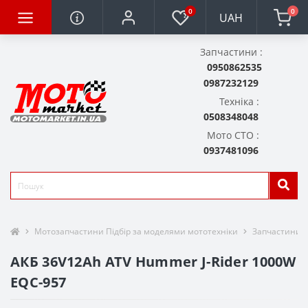
0
0
UAH
Запчастини :
0950862535
0987232129
Техніка :
0508348048
Мото СТО :
0937481096
Мотозапчастини Підбір за моделями мототехніки
Запчастини д
АКБ 36V12Ah ATV Hummer J-Rider 1000W
EQC-957