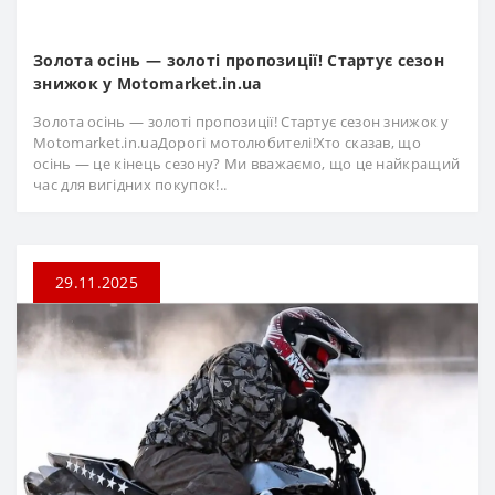
Золота осінь — золоті пропозиції! Стартує сезон
знижок у Motomarket.in.ua
Золота осінь — золоті пропозиції! Стартує сезон знижок у
Motomarket.in.uaДорогі мотолюбителі!Хто сказав, що
осінь — це кінець сезону? Ми вважаємо, що це найкращий
час для вигідних покупок!..
29.11.2025