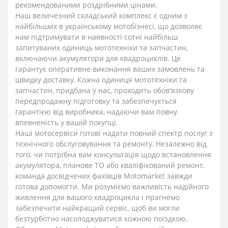
рекомендованими роздрібними цінами.
Наш величезний складський комплекс є одним з
найбільших в українському мотобізнесі, що дозволяє
нам підтримувати в наявності сотні найбільш
запитуваних одиниць мототехніки та запчастин,
включаючи акумулятори для квадроциклів. Це
гарантує оперативне виконання ваших замовлень та
швидку доставку. Кожна одиниця мототехніки та
запчастин, придбана у нас, проходить обов'язкову
передпродажну підготовку та забезпечується
гарантією від виробника, надаючи вам повну
впевненість у вашій покупці.
Наші мотосервіси готові надати повний спектр послуг з
технічного обслуговування та ремонту. Незалежно від
того, чи потрібна вам консультація щодо встановлення
акумулятора, планове ТО або кваліфікований ремонт,
команда досвідчених фахівців Motomarket завжди
готова допомогти. Ми розуміємо важливість надійного
живлення для вашого квадроцикла і прагнемо
забезпечити найкращий сервіс, щоб ви могли
безтурботно насолоджуватися кожною поїздкою.