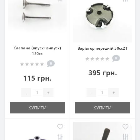
Клапана (впуск+випуск)
Варіатор передній 50сс2T
150сс
0
0
395 грн.
115 грн.
-
+
-
+
КУПИТИ
КУПИТИ