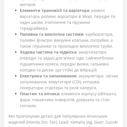
моторів.
Елементи трансмісії та варіатора:
ремені
варіатора, ролики, варіатори в зборі, передні та
задні шківи, зчеплення та пружини
торкдрайвера.
Паливна та вихлопна системи:
карбюратори,
паливні фільтри, вакуумні клапани, патрубки, а
також глушники та прокладки вихлопної труби.
Ходова частина та підвіска:
амортизатори
(передні та задні) для м'якої їзди, сайлентблоки,
підшипники колеса, передні вилки, гальмівні
колодки та диски, що стійкі до вібрацій.
Електрика та запалювання:
акумулятори, свічки
запалювання, комутатори (CDI), котушки,
генератори, стартери та реле напруги.
Пластик та оптика:
елементи корпусу (обтікачі),
фари, покажчики поворотів, дзеркала та стоп-
сигнали.
Ми пропонуємо деталі для популярних японських
моделей (Honda Dio, Tact, Lead; Yamaha Jog, Gear; Suzuki