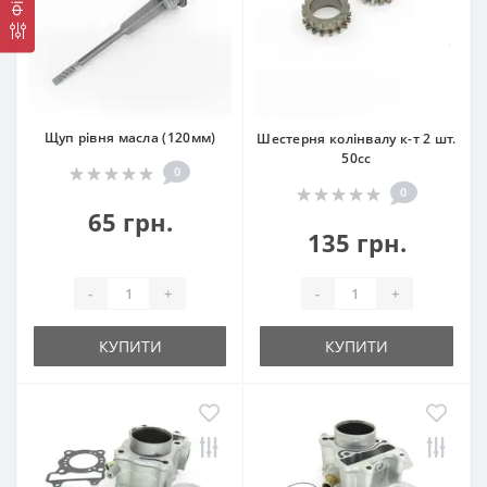
Щуп рівня масла (120мм)
Шестерня колінвалу к-т 2 шт.
50сс
0
0
65 грн.
135 грн.
-
+
-
+
КУПИТИ
КУПИТИ