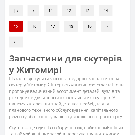
|<
<
11
12
13
14
15
16
17
18
19
>
>|
Запчастини для скутерів
у Житомирі
Шукаєте, де купити якісні та недорогі запчастини на
скутер у Житомирі? Інтернет-магазин motomarket.in.ua
пропонує величезний асортимент деталей, вузлів та
розхідників для японських і китайських скутерів. У
нашому каталозі ви знайдете все необхідне для
планового технічного обслуговування, капітального
ремонту або тюнінгу вашого двоколісного транспорту.
Скутер — це один із найзручніших, найекономічніших
та наймобільніших засобів пересування Житомиром.