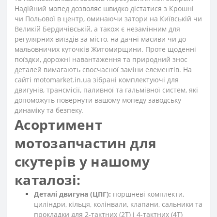
Надійний мопед дозволяє швидко дістатися з Крошні
чи Польової в центр, оминаючи затори на Київській чи
Великій Бердичівській, а також є незамінним для
регулярних виїздів за місто, на дачні масиви чи до
мальовничих куточків Житомирщини. Проте щоденні
поїздки, дорожні навантаження та природний знос
деталей вимагають своєчасної заміни елементів. На
сайті motomarket.in.ua зібрані комплектуючі для
двигунів, трансмісії, паливної та гальмівної систем, які
допоможуть повернути вашому мопеду заводську
динаміку та безпеку.
Асортимент
мотозапчастин для
скутерів у нашому
каталозі:
Деталі двигуна (ЦПГ):
поршневі комплекти,
циліндри, кільця, колінвали, клапани, сальники та
прокладки для 2-тактних (2T) і 4-тактних (4T)