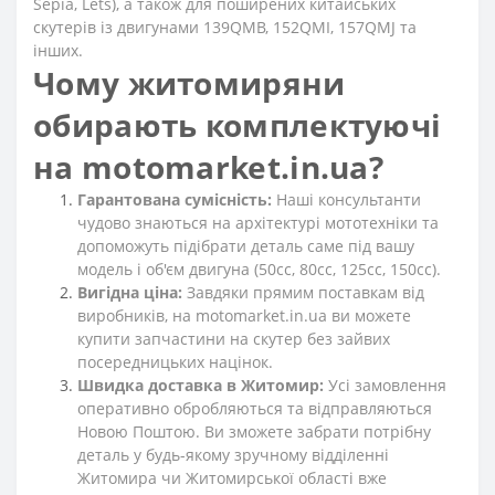
Sepia, Lets), а також для поширених китайських
скутерів із двигунами 139QMB, 152QMI, 157QMJ та
інших.
Чому житомиряни
обирають комплектуючі
на motomarket.in.ua?
Гарантована сумісність:
Наші консультанти
чудово знаються на архітектурі мототехніки та
допоможуть підібрати деталь саме під вашу
модель і об'єм двигуна (50сс, 80сс, 125сс, 150сс).
Вигідна ціна:
Завдяки прямим поставкам від
виробників, на motomarket.in.ua ви можете
купити запчастини на скутер без зайвих
посередницьких націнок.
Швидка доставка в Житомир:
Усі замовлення
оперативно обробляються та відправляються
Новою Поштою. Ви зможете забрати потрібну
деталь у будь-якому зручному відділенні
Житомира чи Житомирської області вже