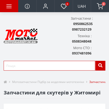
0
0
UAH
Запчастини :
0950862535
0987232129
Техніка :
0508348048
Мото СТО :
0937481096
Мотозапчастини Підбір за моделями мототехніки
Запчастини д
Запчастини для скутерів у Житомирі