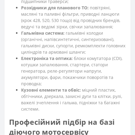
підшипники траверси;
Розхідники для планового ТО:
повітряні,
масляні та паливні фільтри, приводні ланцюги
(крок 428, 520, 530 тощо) від провідних брендів,
ведучі та ведомі зірки, свічки запалювання;
Гальмівна система:
гальмівні колодки
(органічні, напівсинтетичні, синтеризовані),
гальмівні диски, супорти, ремкомплекти головних
циліндрів та армовані шланги;
Електроніка та оптика:
блоки комутатора (CDI),
котушки запалювання, стартери, статори
генератора, реле-регулятори напруги,
акумулятори, фари, покажчики поворотів та
проводка;
Кузовні елементи та обвіс:
міцний пластик,
обтічники, дзеркала, захисні дуги та клітки, рулі,
важелі зчеплення і гальма, підніжки та багажні
системи.
Професійний підбір на базі
діючого мотосервісу