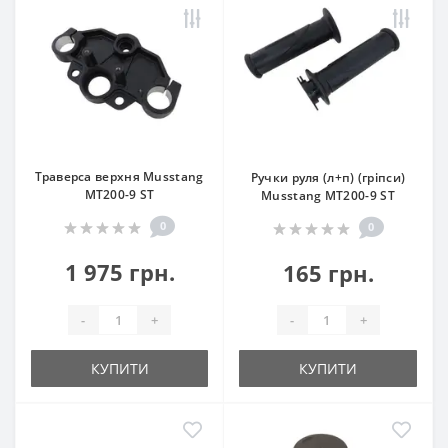
Траверса верхня Musstang
Ручки руля (л+п) (гріпси)
МТ200-9 ST
Musstang МТ200-9 ST
0
0
1 975 грн.
165 грн.
-
+
-
+
КУПИТИ
КУПИТИ