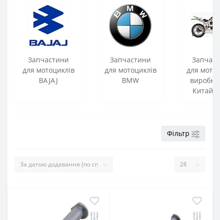
Запчастини
Запчастини
Запчас
для мотоциклів
для мотоциклів
для мото
BAJAJ
BMW
виробни
Китай Р
Фільтр