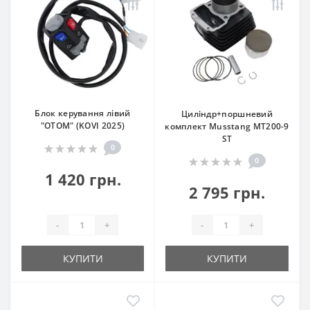
Блок керування лівий
Циліндр+поршневий
"OTOM" (KOVI 2025)
комплект Musstang МТ200-9
ST
0
0
1 420 грн.
2 795 грн.
-
+
-
+
КУПИТИ
КУПИТИ