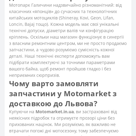
Мотопарк Галичини надзвичайно різноманітний: від
класичних «японців» до сучасних та технологічних
китайських мотоциклів (Shineray, Kovi, Geon, Lifan,
Loncin, Bajaj тощо). Кожна модель має свої унікальні
технічні допуски, діаметри валів чи конфігурацію
кріплень. Оскільки наш магазин функціонує в синергії
з власним ремонтним центром, ми не просто продаємо
запчастини, а чудово розуміємо сумісність кожної
деталі. Наші технічні експерти допоможуть вам
підібрати комплектуючі за точними параметрами
вашого байка, щоб ремонт пройшов гладко і без
неприємних сюрпризів.
Чому варто замовляти
запчастини у Motomarket з
доставкою до Львова?
Купуючи на
Motomarket.in.ua
, ви застраховані від
неякісних підробок та отримуєте прозорі ціни без
прихованих націнок. Ми розуміємо, як важливо не
втрачати погожі дні мотосезону, тому забезпечуємо