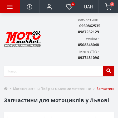
0
0
UAH
Запчастини :
0950862535
0987232129
Техніка :
0508348048
Мото СТО :
0937481096
Мотозапчастини Підбір за моделями мототехніки
Запчастини д
Запчастини для мотоциклів у Львові