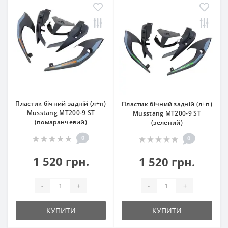
Пластик бічний задній (л+п)
Пластик бічний задній (л+п)
Musstang МТ200-9 ST
Musstang МТ200-9 ST
(помаранчевий)
(зелений)
0
0
1 520 грн.
1 520 грн.
-
+
-
+
КУПИТИ
КУПИТИ