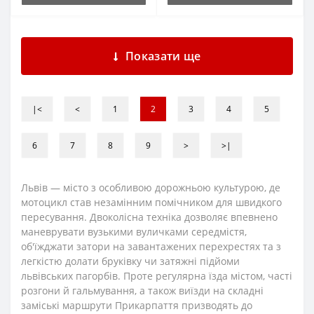
Показати ще
|<
<
1
2
3
4
5
6
7
8
9
>
>|
Львів — місто з особливою дорожньою культурою, де
мотоцикл став незамінним помічником для швидкого
пересування. Двоколісна техніка дозволяє впевнено
маневрувати вузькими вуличками середмістя,
об'їжджати затори на завантажених перехрестях та з
легкістю долати бруківку чи затяжні підйоми
львівських пагорбів. Проте регулярна їзда містом, часті
розгони й гальмування, а також виїзди на складні
заміські маршрути Прикарпаття призводять до