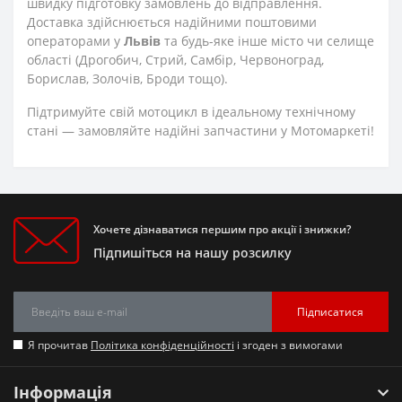
швидку підготовку замовлень до відправлення.
Доставка здійснюється надійними поштовими
операторами у
Львів
та будь-яке інше місто чи селище
області (Дрогобич, Стрий, Самбір, Червоноград,
Борислав, Золочів, Броди тощо).
Підтримуйте свій мотоцикл в ідеальному технічному
стані — замовляйте надійні запчастини у Мотомаркеті!
Хочете дізнаватися першим про акції і знижки?
Підпишіться на нашу розсилку
Підписатися
Я прочитав
Політика конфіденційності
і згоден з вимогами
Інформація