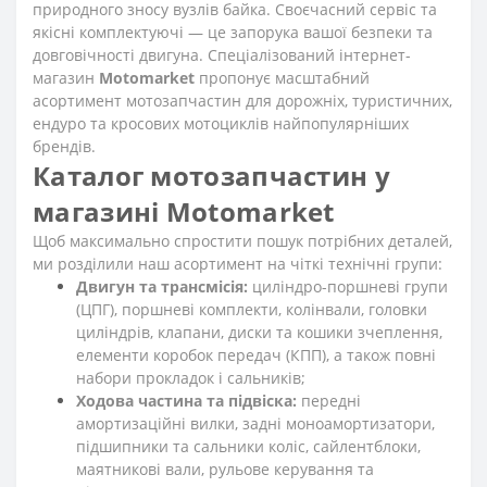
природного зносу вузлів байка. Своєчасний сервіс та
якісні комплектуючі — це запорука вашої безпеки та
довговічності двигуна. Спеціалізований інтернет-
магазин
Motomarket
пропонує масштабний
асортимент мотозапчастин для дорожніх, туристичних,
ендуро та кросових мотоциклів найпопулярніших
брендів.
Каталог мотозапчастин у
магазині Motomarket
Щоб максимально спростити пошук потрібних деталей,
ми розділили наш асортимент на чіткі технічні групи:
Двигун та трансмісія:
циліндро-поршневі групи
(ЦПГ), поршневі комплекти, колінвали, головки
циліндрів, клапани, диски та кошики зчеплення,
елементи коробок передач (КПП), а також повні
набори прокладок і сальників;
Ходова частина та підвіска:
передні
амортизаційні вилки, задні моноамортизатори,
підшипники та сальники коліс, сайлентблоки,
маятникові вали, рульове керування та