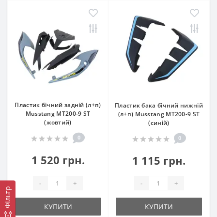
Пластик бічний задній (л+п)
Пластик бака бічний нижній
Musstang МТ200-9 ST
(л+п) Musstang МТ200-9 ST
(жовтий)
(синій)
0
0
1 520 грн.
1 115 грн.
-
+
-
+
Фільтр
КУПИТИ
КУПИТИ