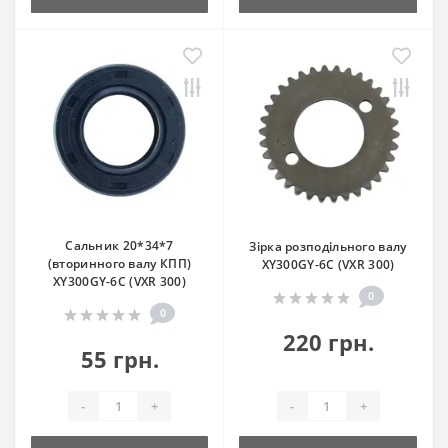
Сальник 20*34*7
Зірка розподільного валу
(вторинного валу КПП)
XY300GY-6C (VXR 300)
XY300GY-6C (VXR 300)
0
0
220 грн.
55 грн.
-
+
-
+