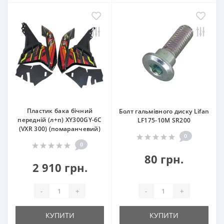
Пластик бака бічний
Болт гальмівного диску Lifan
передній (л+п) XY300GY-6C
LF175-10M SR200
(VXR 300) (помаранчевий)
0
0
80 грн.
2 910 грн.
-
+
-
+
КУПИТИ
КУПИТИ