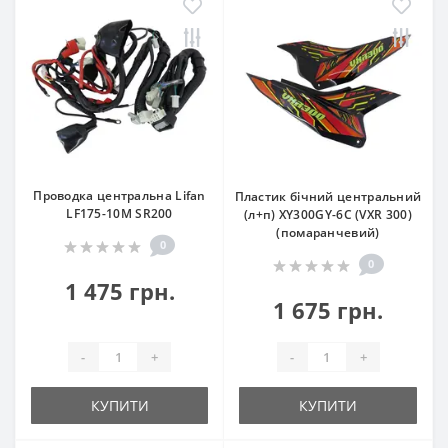
Проводка центральна Lifan
Пластик бічний центральний
LF175-10M SR200
(л+п) XY300GY-6C (VXR 300)
(помаранчевий)
0
0
1 475 грн.
1 675 грн.
-
+
-
+
КУПИТИ
КУПИТИ