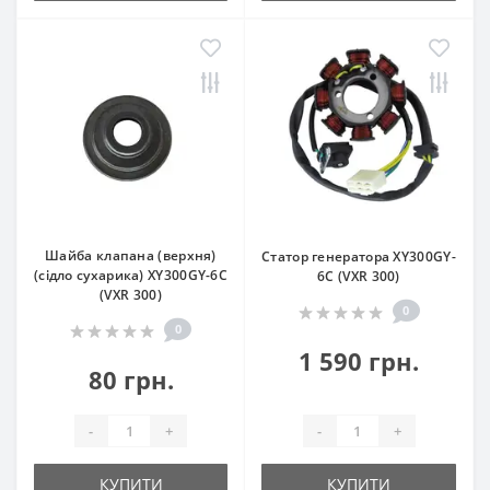
Шайба клапана (верхня)
Статор генератора XY300GY-
(сідло сухарика) XY300GY-6C
6C (VXR 300)
(VXR 300)
0
0
1 590 грн.
80 грн.
-
+
-
+
КУПИТИ
КУПИТИ