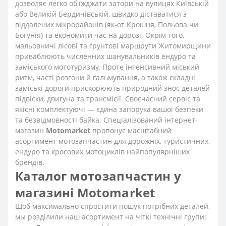
дозволяє легко об'їжджати затори на вулицях Київській
або Великій Бердичівській, швидко діставатися з
віддалених мікрорайонів (як-от Крошня, Польова чи
Богунія) та економити час на дорозі. Окрім того,
мальовничі лісові та ґрунтові маршрути Житомирщини
приваблюють численних шанувальників ендуро та
заміського мототуризму. Проте інтенсивний міський
ритм, часті розгони й гальмування, а також складні
заміські дороги прискорюють природний знос деталей
підвіски, двигуна та трансмісії. Своєчасний сервіс та
якісні комплектуючі — єдина запорука вашої безпеки
та безвідмовності байка. Спеціалізований інтернет-
магазин
Motomarket
пропонує масштабний
асортимент мотозапчастин для дорожніх, туристичних,
ендуро та кросових мотоциклів найпопулярніших
брендів.
Каталог мотозапчастин у
магазині Motomarket
Щоб максимально спростити пошук потрібних деталей,
мы розділили наш асортимент на чіткі технічні групи: