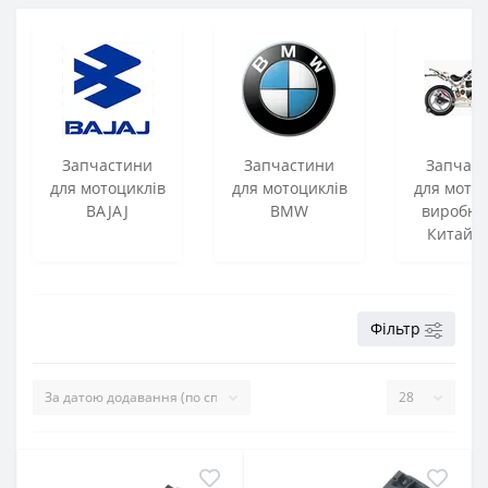
Запчастини
Запчастини
Запчас
для мотоциклів
для мотоциклів
для мото
BAJAJ
BMW
виробни
Китай Р
Фільтр