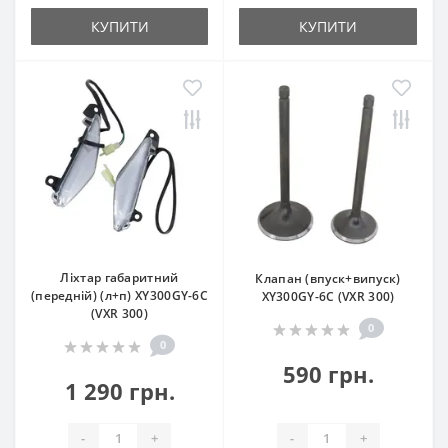
КУПИТИ
КУПИТИ
Ліхтар габаритний
Клапан (впуск+випуск)
(передній) (л+п) XY300GY-6C
XY300GY-6C (VXR 300)
(VXR 300)
0
0
590 грн.
1 290 грн.
-
+
-
+