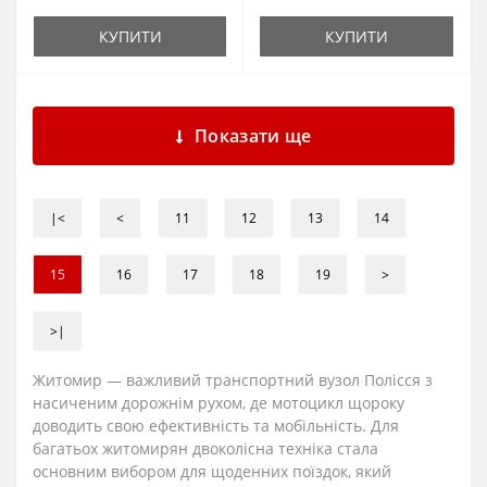
КУПИТИ
КУПИТИ
Показати ще
|<
<
11
12
13
14
15
16
17
18
19
>
>|
Житомир — важливий транспортний вузол Полісся з
насиченим дорожнім рухом, де мотоцикл щороку
доводить свою ефективність та мобільність. Для
багатьох житомирян двоколісна техніка стала
основним вибором для щоденних поїздок, який