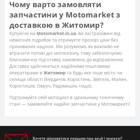
Чому варто замовляти
запчастини у Motomarket з
доставкою в Житомир?
Купуючи на
Motomarket.in.ua
, ви застраховані від
неякісних підробок та отримуєте прозорі ціни без
прихованих націнок. Ми розуміємо, як важливо не
втрачати погожі дні мотосезону, тому забезпечуємо
блискавичну підготовку замовлень до відправлення.
Доставка здійснюється надійними поштовими
операторами в
Житомир
та будь-яке інше місто чи
селище області (Бердичів, Коростень, Звягель, Малин,
Коростишів, Овруч, Радомишль тощо).
Підтримуйте свій мотоцикл в ідеальному технічному
стані — замовляйте надійні запчастини у Мотомаркеті!
Хочете дізнаватися першим про акції і знижки?