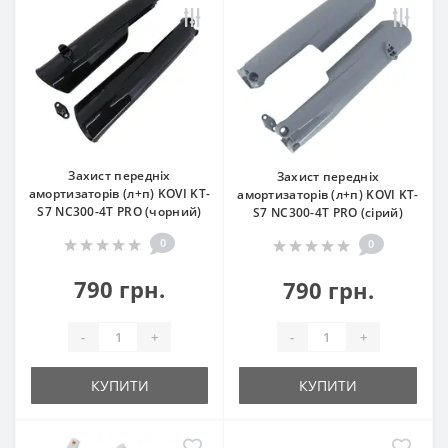
Захист передніх
Захист передніх
амортизаторів (л+п) KOVI KT-
амортизаторів (л+п) KOVI KT-
S7 NC300-4Т PRO (чорний)
S7 NC300-4Т PRO (сірий)
0
0
790 грн.
790 грн.
-
+
-
+
КУПИТИ
КУПИТИ