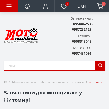
0
0
UAH
Запчастини :
0950862535
0987232129
Техніка :
0508348048
Мото СТО :
0937481096
Мотозапчастини Підбір за моделями мототехніки
Запчастини д
Запчастини для мотоциклів у
Житомирі