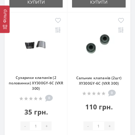
КУПИТИ
КУПИТИ
Фільтр
Сухарики клапанів (2
Сальник клапанів (2шт)
половинки) XY300GY-6C (VXR
XY300GY-6C (VXR 300)
300)
0
0
110 грн.
35 грн.
-
+
-
+