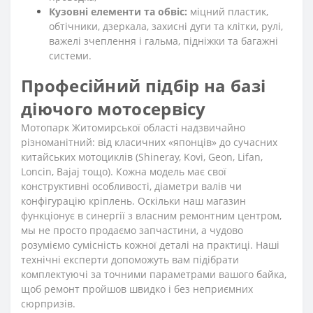
Кузовні елементи та обвіс:
міцний пластик,
обтічники, дзеркала, захисні дуги та клітки, рулі,
важелі зчеплення і гальма, підніжки та багажні
системи.
Професійний підбір на базі
діючого мотосервісу
Мотопарк Житомирської області надзвичайно
різноманітний: від класичних «японців» до сучасних
китайських мотоциклів (Shineray, Kovi, Geon, Lifan,
Loncin, Bajaj тощо). Кожна модель має свої
конструктивні особливості, діаметри валів чи
конфігурацію кріплень. Оскільки наш магазин
функціонує в синергії з власним ремонтним центром,
мы не просто продаємо запчастини, а чудово
розуміємо сумісність кожної деталі на практиці. Наші
технічні експерти допоможуть вам підібрати
комплектуючі за точними параметрами вашого байка,
щоб ремонт пройшов швидко і без неприємних
сюрпризів.