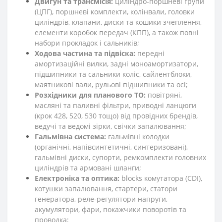
Двигун та трансмісія:
циліндро-поршневі групи
(ЦПГ), поршневі комплекти, колінвали, головки
циліндрів, клапани, диски та кошики зчеплення,
елементи коробок передач (КПП), а також повні
набори прокладок і сальників;
Ходова частина та підвіска:
передні
амортизаційні вилки, задні моноамортизатори,
підшипники та сальники коліс, сайлентблоки,
маятникові вали, рульові підшипники та осі;
Розхідники для планового ТО:
повітряні,
масляні та паливні фільтри, приводні ланцюги
(крок 428, 520, 530 тощо) від провідних брендів,
ведучі та ведомі зірки, свічки запалювання;
Гальмівна система:
гальмівні колодки
(органічні, напівсинтетичні, синтеризовані),
гальмівні диски, супорти, ремкомплекти головних
циліндрів та армовані шланги;
Електроніка та оптика:
blocks комутатора (CDI),
котушки запалювання, стартери, статори
генератора, реле-регулятори напруги,
акумулятори, фари, покажчики поворотів та
проводка;