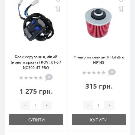
Блок керування, лівий
Фільтр масляний HifloFiltro
(нового зразка) KOVI KT-S7
HF145
NC300-4Т PRO
0
0
315 грн.
1 275 грн.
-
+
-
+
КУПИТИ
КУПИТИ