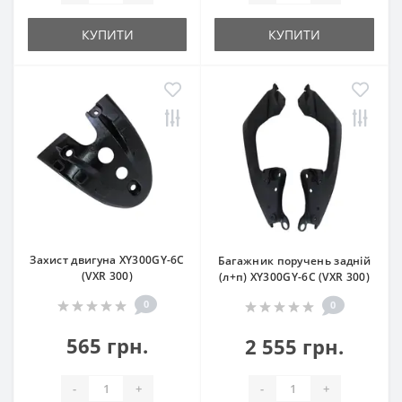
КУПИТИ
КУПИТИ
Захист двигуна XY300GY-6C
Багажник поручень задній
(VXR 300)
(л+п) XY300GY-6C (VXR 300)
0
0
565 грн.
2 555 грн.
-
+
-
+