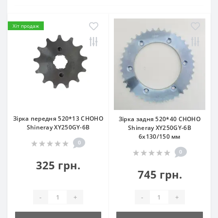
Хіт продаж
Зірка передня 520*13 CHOHO
Зірка задня 520*40 CHOHO
Shineray XY250GY-6B
Shineray XY250GY-6B
6x130/150 мм
0
0
325 грн.
745 грн.
-
+
-
+