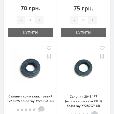
70 грн.
75 грн.
-
+
-
+
КУПИТИ
КУПИТИ
Сальник колінвала, правий
Сальник 20*34*7
12*20*5 Shineray XY250GY-6B
(вторинного вала КПП)
Shineray XY250GY-6B
0
0