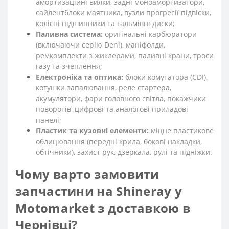
амортизаційні вилки, задні моноамортизатори,
сайлентблоки маятника, вузли прогресії підвіски,
колісні підшипники та гальмівні диски;
Паливна система:
оригінальні карбюратори
(включаючи серію Deni), маніфолди,
ремкомплекти з жиклерами, паливні крани, троси
газу та зчеплення;
Електроніка та оптика:
блоки комутатора (CDI),
котушки запалювання, реле стартера,
акумулятори, фари головного світла, покажчики
поворотів, цифрові та аналогові приладові
панелі;
Пластик та кузовні елементи:
міцне пластикове
облицювання (передні крила, бокові накладки,
обтічники), захист рук, дзеркала, рулі та підніжки.
Чому варто замовити
запчастини на Shineray у
Motomarket з доставкою в
Чернівці?