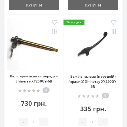
КУПИТИ
КУПИТИ
Хіт продаж
Вал перемикання передач
Важіль гальма (передній)
Shineray XY250GY-6B
(правий) Shineray XY250GY-
6B
0
0
730 грн.
335 грн.
-
+
-
+