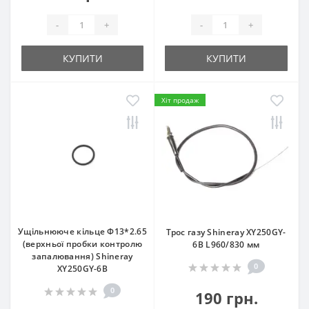
-
+
-
+
КУПИТИ
КУПИТИ
Хіт продаж
Ущільнююче кільце Ф13*2.65
Трос газу Shineray XY250GY-
(верхньої пробки контролю
6B L960/830 мм
запалювання) Shineray
0
XY250GY-6B
0
190 грн.