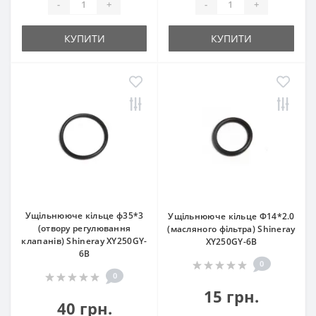
-
+
-
+
КУПИТИ
КУПИТИ
Ущільнююче кільце ф35*3
Ущільнююче кільце Ф14*2.0
(отвору регулювання
(масляного фільтра) Shineray
клапанів) Shineray XY250GY-
XY250GY-6B
6B
0
0
15 грн.
40 грн.