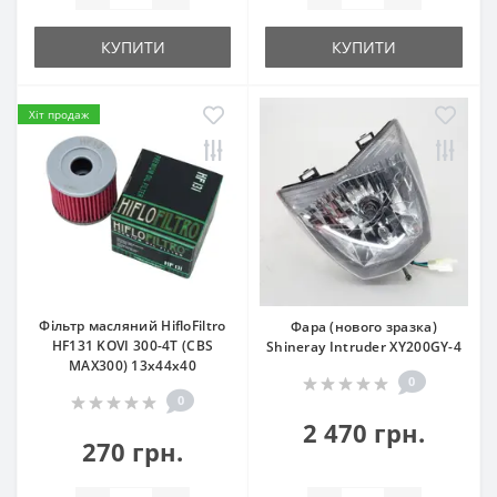
КУПИТИ
КУПИТИ
Хіт продаж
Фільтр масляний HifloFiltro
Фара (нового зразка)
HF131 KOVI 300-4Т (CBS
Shineray Intruder XY200GY-4
MAX300) 13х44х40
0
0
2 470 грн.
270 грн.