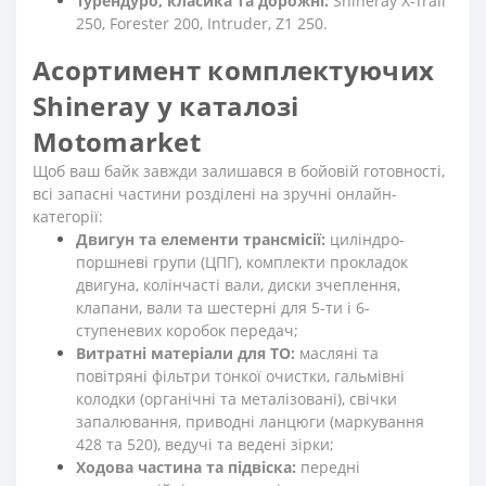
Турендуро, класика та дорожні:
Shineray X-Trail
250, Forester 200, Intruder, Z1 250.
Асортимент комплектуючих
Shineray у каталозі
Motomarket
Щоб ваш байк завжди залишався в бойовій готовності,
всі запасні частини розділені на зручні онлайн-
категорії:
Двигун та елементи трансмісії:
циліндро-
поршневі групи (ЦПГ), комплекти прокладок
двигуна, колінчасті вали, диски зчеплення,
клапани, вали та шестерні для 5-ти і 6-
ступеневих коробок передач;
Витратні матеріали для ТО:
масляні та
повітряні фільтри тонкої очистки, гальмівні
колодки (органічні та металізовані), свічки
запалювання, приводні ланцюги (маркування
428 та 520), ведучі та ведені зірки;
Ходова частина та підвіска:
передні