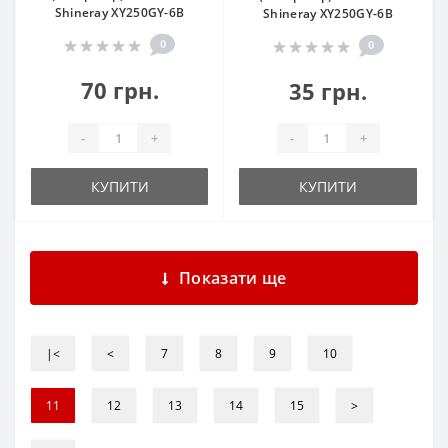
Shineray XY250GY-6B
Shineray XY250GY-6B
0
0
70 грн.
35 грн.
-
+
-
+
КУПИТИ
КУПИТИ
Показати ще
|<
<
7
8
9
10
11
12
13
14
15
>