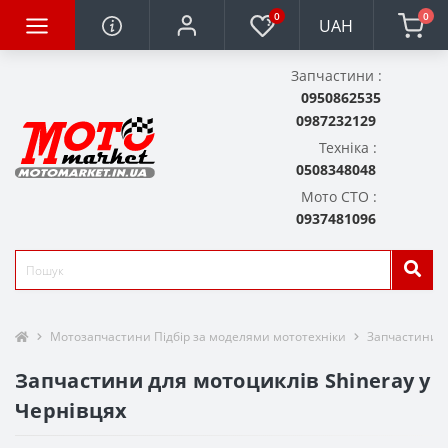
0
0
UAH
Запчастини :
0950862535
0987232129
Техніка :
0508348048
Мото СТО :
0937481096
Мотозапчастини Підбір за моделями мототехніки
Запчастини д
Запчастини для мотоциклів Shineray у
Чернівцях