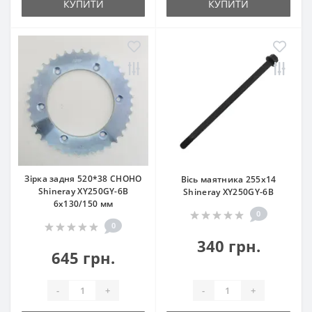
КУПИТИ
КУПИТИ
Зірка задня 520*38 CHOHO
Вісь маятника 255x14
Shineray XY250GY-6B
Shineray XY250GY-6B
6x130/150 мм
0
0
340 грн.
645 грн.
-
+
-
+