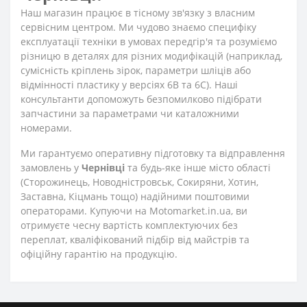
Наш магазин працює в тісному зв'язку з власним
сервісним центром. Ми чудово знаємо специфіку
експлуатації техніки в умовах передгір'я та розуміємо
різницю в деталях для різних модифікацій (наприклад,
сумісність кріплень зірок, параметри шліців або
відмінності пластику у версіях 6B та 6C). Наші
консультанти допоможуть безпомилково підібрати
запчастини за параметрами чи каталожними
номерами.
Ми гарантуємо оперативну підготовку та відправлення
замовлень у
Чернівці
та будь-яке інше місто області
(Сторожинець, Новодністровськ, Сокиряни, Хотин,
Заставна, Кіцмань тощо) надійними поштовими
операторами. Купуючи на Motomarket.in.ua, ви
отримуєте чесну вартість комплектуючих без
переплат, кваліфікований підбір від майстрів та
офіційну гарантію на продукцію.