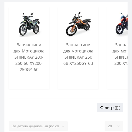
Запчастини
Запчастини
Запчас
для Мотоцикла
для мотоцикла
для мото
SHINERAY 200-
SHINERAY 250
SHINERA
250 6С XY200-
6B XY250GY-6B
200 XY20
250GY-6C
Фільтр