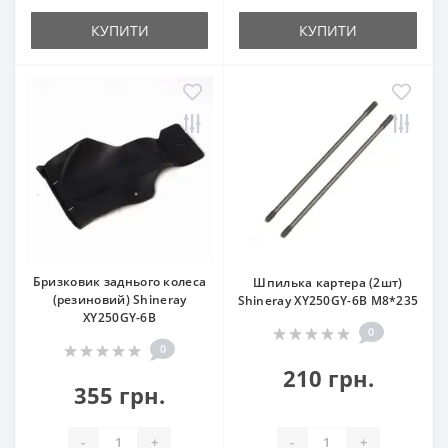
КУПИТИ
КУПИТИ
Бризковик заднього колеса
Шпилька картера (2шт)
(резиновий) Shineray
Shineray XY250GY-6B М8*235
XY250GY-6B
0
0
210 грн.
355 грн.
-
+
-
+