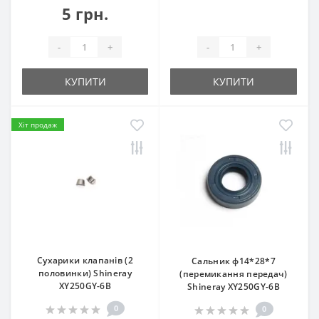
5 грн.
-
+
-
+
КУПИТИ
КУПИТИ
Хіт продаж
Сухарики клапанів (2
Сальник ф14*28*7
половинки) Shineray
(перемикання передач)
XY250GY-6B
Shineray XY250GY-6B
0
0