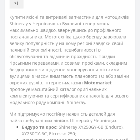
>|
Купити якісні та витривалі запчастини для мотоциклів
Shineray у Чернівцях та Буковині тепер можна
максимально швидко, звернувшись до профільного
постачальника. Мототехніка цього бренду завоювала
велику популярність у нашому регіоні завдяки своїй
паливній економічності, невибагливості в
обслуговуванні та відмінній прохідності. Поїздки
гірськими перевалами, лісовими просіками, складним
бездоріжжям чи щоденне маневрування міськими
вулицями з часом вимагають планового ТО або заміни
окремих вузлів. Інтернет-магазин
Motomarket
пропонує масштабний каталог оригінальних
комплектуючих та сертифікованих аналогів для всього
модельного ряду компанії Shineray.
Ми підтримуємо постійну наявність деталей для
найзатребуваніших лінійок Шінерай у Чернівцях:
Ендуро та крос:
Shineray XY250GY-6B (Enduro),
XY250GY-6C, Elcrosso 250;