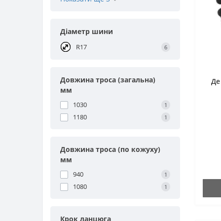
Діаметр шини
R17
6
Довжина троса (загальна)
Де
мм
1030
1
1180
1
Довжина троса (по кожуху)
мм
940
1
1080
1
Крок ланцюга