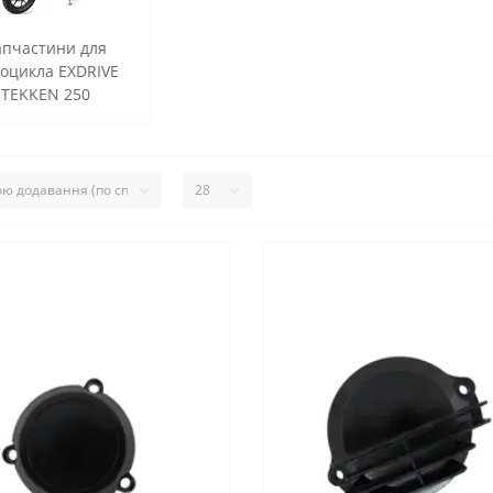
апчастини для
оцикла EXDRIVE
TEKKEN 250