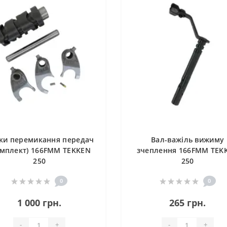
ки перемикання передач
Вал-важіль вижиму
омплект) 166FMM TEKKEN
зчеплення 166FMM TEK
250
250
0
0
1 000 грн.
265 грн.
-
+
-
+