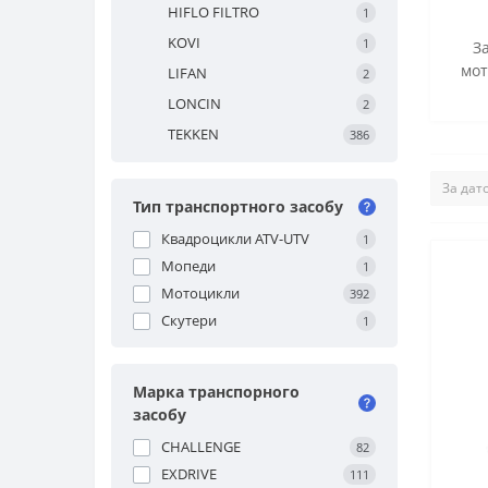
HIFLO FILTRO
1
KOVI
1
З
мот
LIFAN
2
LONCIN
2
TEKKEN
386
Тип транспортного засобу
Квадроцикли ATV-UTV
1
Мопеди
1
Мотоцикли
392
Скутери
1
Марка транспорного
засобу
CHALLENGE
82
EXDRIVE
111