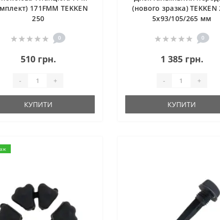
омплект) 171FMM TEKKEN
(нового зразка) TEKKEN 
250
5x93/105/265 мм
0
0
510 грн.
1 385 грн.
-
+
-
+
КУПИТИ
КУПИТИ
даж