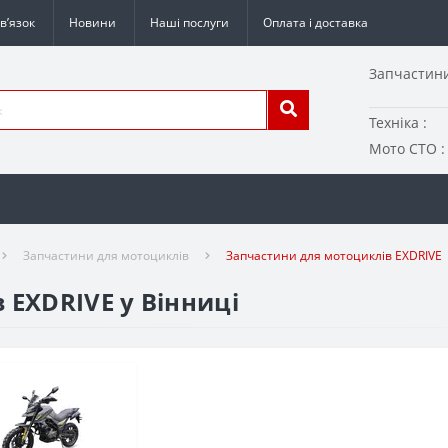
в’язок
Новини
Наші послуги
Оплата і доставка
Запчастини
Техніка :
Мото СТО :
Запчастини для мотоциклів
Запчастини для мотоциклів EXDRIVE
 EXDRIVE у Вінниці