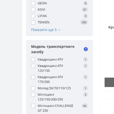
GEON
8
KOVI
87
LIFAN
3
TEKKEN
390
Кр
Показати ще 5
Модель транспортного
засобу
Квадроцикл ATV
1
Квадроцикл ATV
1
125/150
Квадроцикл ATV
1
175/200
Мопед 50/70/110/125
1
Мотоцикл
2
125/150/200/250
Мотоцикл CHALLENGE
84
GT 250