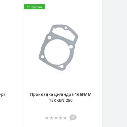
Хіт продаж
орі
Прокладка циліндра 166FMM
TEKKEN 250
0