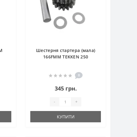
M
Шестерня стартера (мала)
166FMM TEKKEN 250
0
345 грн.
-
+
КУПИТИ