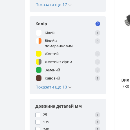
Показати ще 17
Колір
Білий
1
Білий з
6
помаранчовим
Жовтий
6
Жовтий з сірим
5
Зелений
8
Кавовий
1
Вил
(к
Показати ще 10
Довжина деталей мм
25
1
135
1
240
1