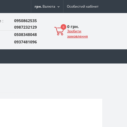
грн.
Валюта
Особистий кабінет
0950862535
 :
0 грн.
0987232129
0
Зробити
0508348048
замовлення
0937481096