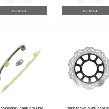
КУПИТИ
КУПИТИ
спокоювач ланцюга ГРМ
Диск гальмівний перед