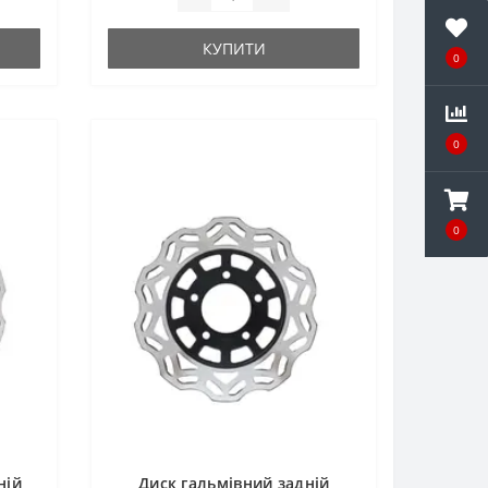
КУПИТИ
0
0
0
ній
Диск гальмівний задній