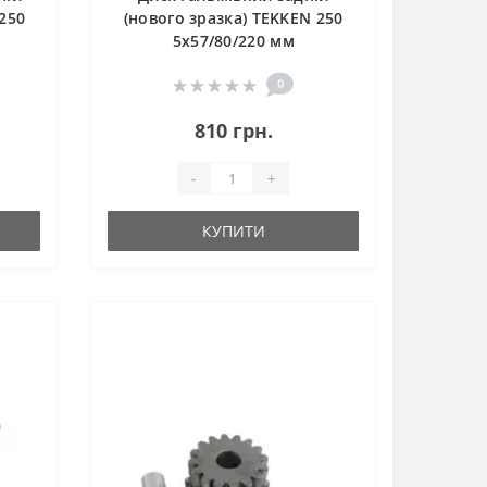
250
(нового зразка) TEKKEN 250
5x57/80/220 мм
0
810 грн.
-
+
КУПИТИ