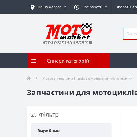
Наша адреса
Час роботи
Зворотній з
Список категорій
Мотозапчастини Підбір за моделями мототехніки
Запчастини для мотоциклів
Фільтр
Виробник