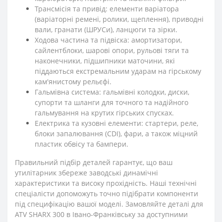
Трансмісія та привід: елементи варіатора
(варіаторні ремені, ролики, щеплення), приводні
вали, гранати (ШРУСи), ланцюги та зірки.
Ходова частина та підвіска: амортизатори,
сайлентблоки, шарові опори, рульові тяги та
наконечники, підшипники маточини, які
піддаються екстремальним ударам на гірському
кам'янистому рельєфі.
Гальмівна система: гальмівні колодки, диски,
супорти та шланги для точного та надійного
гальмування на крутих гірських спусках.
Електрика та кузовні елементи: стартери, реле,
блоки запалювання (CDI), фари, а також міцний
пластик обвісу та бампери.
Правильний підбір деталей гарантує, що ваш
утилітарник збереже заводські динамічні
характеристики та високу прохідність. Наші технічні
спеціалісти допоможуть точно підібрати компоненти
під специфікацію вашої моделі. Замовляйте деталі для
ATV SHARX 300 в Івано-Франківську за доступними