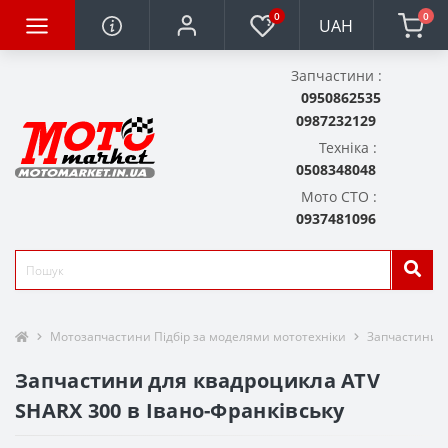
0
0
UAH
Запчастини :
0950862535
0987232129
Техніка :
0508348048
Мото СТО :
0937481096
Мотозапчастини Підбір за моделями мототехніки
Запчастини д
Запчастини для квадроцикла ATV
SHARX 300 в Івано-Франківську