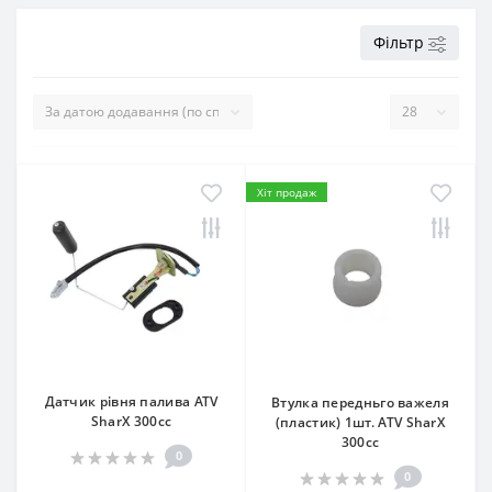
Фільтр
Хіт продаж
Датчик рівня палива ATV
Втулка передньго важеля
SharX 300сс
(пластик) 1шт. ATV SharX
300сс
0
0