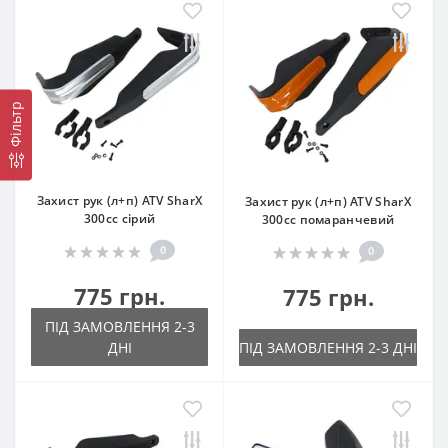
Фільтр
Захист рук (л+п) ATV SharX
Захист рук (л+п) ATV SharX
300сс сірий
300сс помаранчевий
0
0
775 грн.
775 грн.
ПІД ЗАМОВЛЕННЯ 2-3
ДНІ
ПІД ЗАМОВЛЕННЯ 2-3 ДНІ