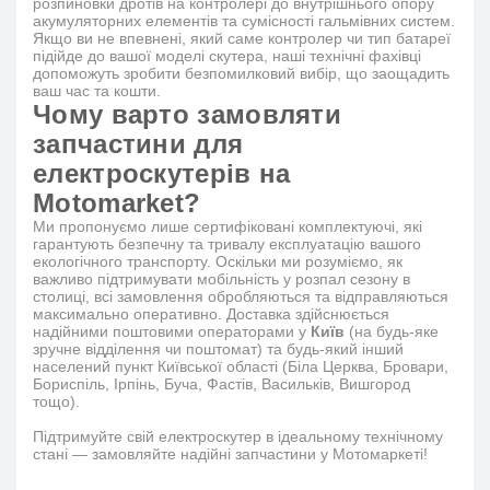
розпиновки дротів на контролері до внутрішнього опору
акумуляторних елементів та сумісності гальмівних систем.
Якщо ви не впевнені, який саме контролер чи тип батареї
підійде до вашої моделі скутера, наші технічні фахівці
допоможуть зробити безпомилковий вибір, що заощадить
ваш час та кошти.
Чому варто замовляти
запчастини для
електроскутерів на
Motomarket?
Ми пропонуємо лише сертифіковані комплектуючі, які
гарантують безпечну та тривалу експлуатацію вашого
екологічного транспорту. Оскільки ми розуміємо, як
важливо підтримувати мобільність у розпал сезону в
столиці, всі замовлення обробляються та відправляються
максимально оперативно. Доставка здійснюється
надійними поштовими операторами у
Київ
(на будь-яке
зручне відділення чи поштомат) та будь-який інший
населений пункт Київської області (Біла Церква, Бровари,
Бориспіль, Ірпінь, Буча, Фастів, Васильків, Вишгород
тощо).
Підтримуйте свій електроскутер в ідеальному технічному
стані — замовляйте надійні запчастини у Мотомаркеті!