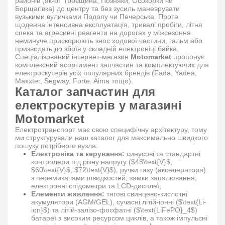
районів (як-от Троєщина, Позняки, Осокорки чи
Борщагівка) до центру та без зусиль маневрувати
вузькими вуличками Подолу чи Печерська. Проте
щоденна інтенсивна експлуатація, тривалі пробіги, літня
спека та агресивні реагенти на дорогах у міжсезоння
неминуче прискорюють знос ходової частини, гальм або
призводять до збоїв у складній електроніці байка.
Спеціалізований інтернет-магазин
Motomarket
пропонує
комплексний асортимент запчастин та комплектуючих для
електроскутерів усіх популярних брендів (Fada, Yadea,
Maxxter, Segway, Forte, Aima тощо).
Каталог запчастин для
електроскутерів у магазині
Motomarket
Електротранспорт має свою специфічну архітектуру, тому
ми структурували наш каталог для максимально швидкого
пошуку потрібного вузла:
Електроніка та керування:
синусові та стандартні
контролери під різну напругу (
$48\text{V}$
,
$60\text{V}$
,
$72\text{V}$
), ручки газу (акселератора)
з перемикачами швидкостей, замки запалювання,
електронні спідометри та LCD-дисплеї;
Елементи живлення:
тягові свинцево-кислотні
акумулятори (AGM/GEL), сучасні літій-іонні (
$\text{Li-
ion}$
) та літій-залізо-фосфатні (
$\text{LiFePO}_4$
)
батареї з високим ресурсом циклів, а також імпульсні