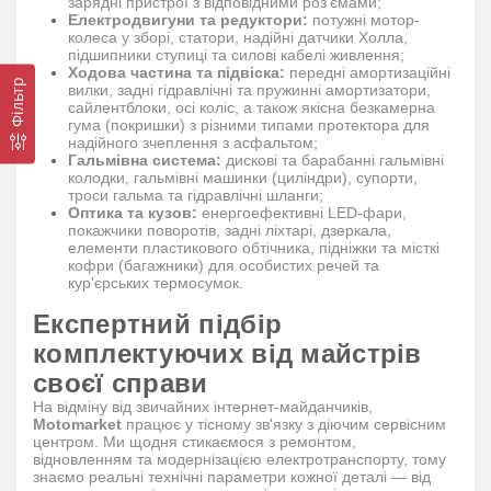
зарядні пристрої з відповідними роз'ємами;
Електродвигуни та редуктори:
потужні мотор-
колеса у зборі, статори, надійні датчики Холла,
підшипники ступиці та силові кабелі живлення;
Ходова частина та підвіска:
передні амортизаційні
Фільтр
вилки, задні гідравлічні та пружинні амортизатори,
сайлентблоки, осі коліс, а також якісна безкамерна
гума (покришки) з різними типами протектора для
надійного зчеплення з асфальтом;
Гальмівна система:
дискові та барабанні гальмівні
колодки, гальмівні машинки (циліндри), супорти,
троси гальма та гідравлічні шланги;
Оптика та кузов:
енергоефективні LED-фари,
покажчики поворотів, задні ліхтарі, дзеркала,
елементи пластикового обтічника, підніжки та місткі
кофри (багажники) для особистих речей та
кур'єрських термосумок.
Експертний підбір
комплектуючих від майстрів
своєї справи
На відміну від звичайних інтернет-майданчиків,
Motomarket
працює у тісному зв'язку з діючим сервісним
центром. Ми щодня стикаємося з ремонтом,
відновленням та модернізацією електротранспорту, тому
знаємо реальні технічні параметри кожної деталі — від