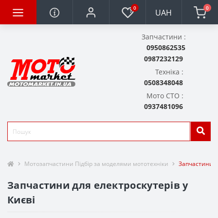
0
0
UAH
Запчастини :
0950862535
0987232129
Техніка :
0508348048
Мото СТО :
0937481096
Мотозапчастини Підбір за моделями мототехніки
Запчастини д
Запчастини для електроскутерів у
Києві