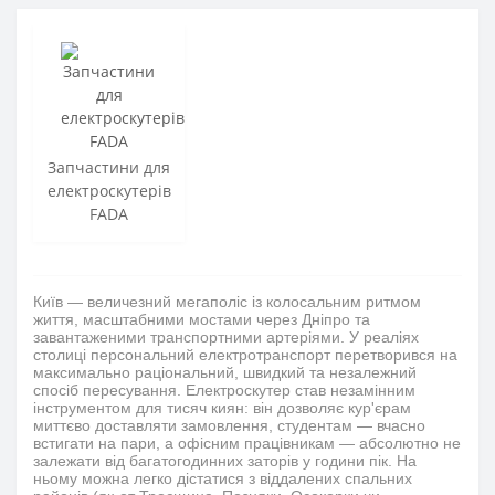
Запчастини для
електроскутерів
FADA
Київ — величезний мегаполіс із колосальним ритмом
життя, масштабними мостами через Дніпро та
завантаженими транспортними артеріями. У реаліях
столиці персональний електротранспорт перетворився на
максимально раціональний, швидкий та незалежний
спосіб пересування. Електроскутер став незамінним
інструментом для тисяч киян: він дозволяє кур'єрам
миттєво доставляти замовлення, студентам — вчасно
встигати на пари, а офісним працівникам — абсолютно не
залежати від багатогодинних заторів у години пік. На
ньому можна легко дістатися з віддалених спальних