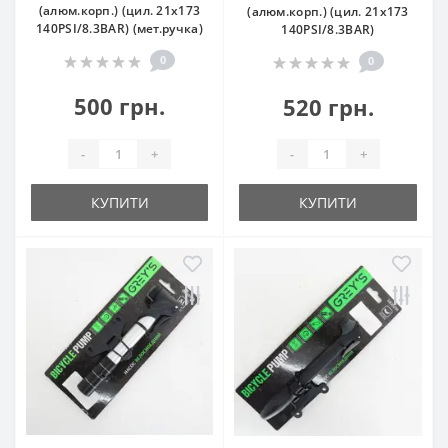
(алюм.корп.) (цил. 21х173
(алюм.корп.) (цил. 21х173
140PSI/8.3BAR) (мет.ручка)
140PSI/8.3BAR)
0
0
500 грн.
520 грн.
-
+
-
+
КУПИТИ
КУПИТИ