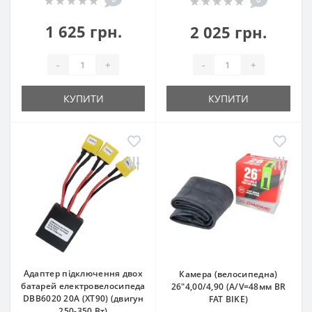
1 625 грн.
2 025 грн.
-
+
-
+
КУПИТИ
КУПИТИ
Адаптер підключення двох
Камера (велосипедна)
батарей електровелосипеда
26"4,00/4,90 (A/V=48мм BR
DBB6020 20A (XT90) (двигун
FAT BIKE)
250-350 Вт)