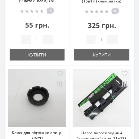
(9 латок, клей) YAT
(15в1)+(клей, латки)
0
0
55 грн.
325 грн.
-
+
-
+
КУПИТИ
КУПИТИ
Ключ для підтяжки спиць
Насос велосипедний
XINYU
(алюм.корп.) (цил. 21х173