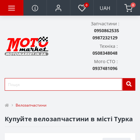
0
0
UAH
Запчастини :
0950862535
0987232129
Техніка :
0508348048
Мото СТО :
0937481096
Велозапчастини
Купуйте велозапчастини в місті Турка