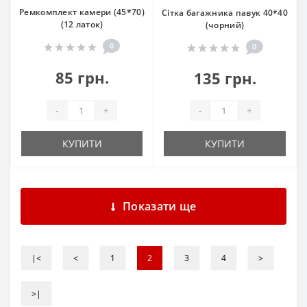
Ремкомплект камери (45*70)
Сітка багажника павук 40*40
(12 латок)
(чорний)
0
0
85 грн.
135 грн.
-
+
-
+
КУПИТИ
КУПИТИ
Показати ще
|<
<
1
2
3
4
>
>|