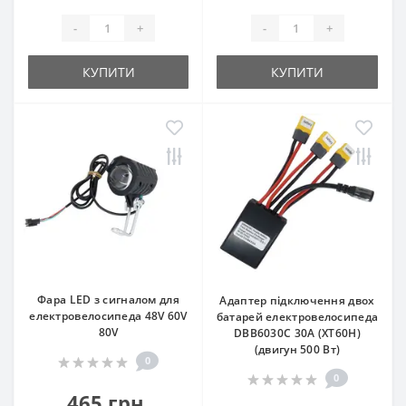
-
+
-
+
КУПИТИ
КУПИТИ
Фара LED з сигналом для
Адаптер підключення двох
електровелосипеда 48V 60V
батарей електровелосипеда
80V
DBB6030C 30A (XT60H)
(двигун 500 Вт)
0
0
465 грн.