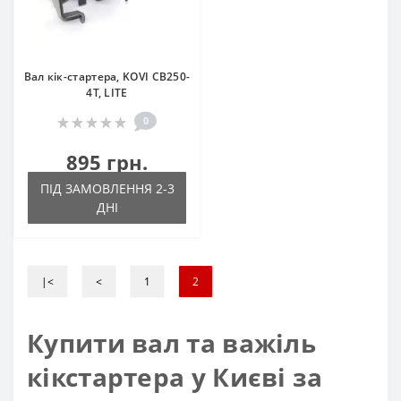
Вал кік-стартера, KOVI CB250-
4Т, LITE
0
895 грн.
ПІД ЗАМОВЛЕННЯ 2-3
ДНІ
|<
<
1
2
Купити вал та важіль
кікстартера у Києві за