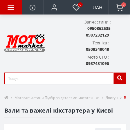
0
0
UAH
Запчастини :
0950862535
0987232129
Техніка :
0508348048
Мото СТО :
0937481096
Мотозапчастини Підбір за деталями мототехніки
Двигун
Вал
Вали та важелі кікстартера у Києві