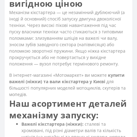
вигідною ціною
Механізм кікстартера — це незамінний дублюючий (а
іноді й основний) спосіб запуску двигуна двоколісної
техніки. Через високі пікові навантаження під час
пуску власники техніки часто стикаються з типовими
поломками: злизуванням шліців на важелі чи валу,
зносом зубів заводного сектора (напівмісяця) або
поломкою зворотної пружини. Якщо ніжка кікстартера
прокручується або не повертається у вихідне
положення — вузол потребує термінового ремонту.
В інтернет-магазині «Мотомаркет» ви можете
купити
важелі (ніжки) та вали кікстартера у Києві
для
більшості популярних моделей мотоциклів, скутерів та
мопедів.
Наш асортимент деталей
механізму запуску:
Важелі кікстартера (ніжки):
сталеві та
хромовані, під різні діаметри валів та кількість
шліців (на китайські та японські скутери, мопеди