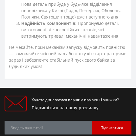
Нова деталь прибуде у будь-яке відділення
перевізника у Києві (Поділ, Печерськ, Оболонь,
Позняки, Святошин тощо) вже наступного дня.
Надійність компонентів:
Пропонуємо деталі,
виготовлені зі зносостійких сплавів, які
витримують тривалі механічні навантаження.
Не чекайте, поки механізм запуску відмовить повністю
— замовляйте якісний вал або ніжку кікстартера прямо
зараз і забезпечте стабільний пуск свого байка за
будь-яких умов!
Хочете дізнаватися першим про акції і знижки?
Підпишіться на нашу розсилку
Підписатися