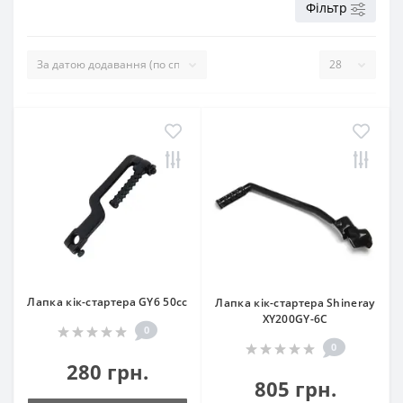
Фільтр
Лапка кік-стартера GY6 50cc
Лапка кік-стартера Shineray
XY200GY-6C
0
0
280 грн.
805 грн.