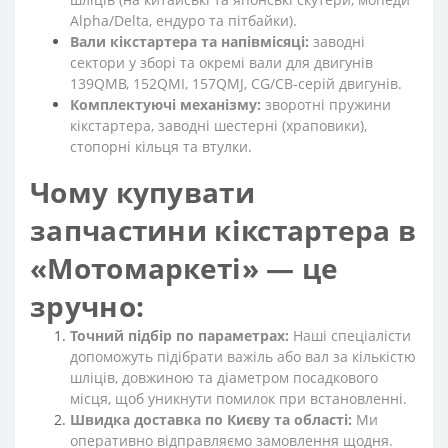
Alpha/Delta, ендуро та пітбайки).
Вали кікстартера та напівмісяці:
заводні
сектори у зборі та окремі вали для двигунів
139QMB, 152QMI, 157QMJ, CG/CB-серій двигунів.
Комплектуючі механізму:
зворотні пружини
кікстартера, заводні шестерні (храповики),
стопорні кільця та втулки.
Чому купувати
запчастини кікстартера в
«Мотомаркеті» — це
зручно:
Точний підбір по параметрах:
Наші спеціалісти
допоможуть підібрати важіль або вал за кількістю
шліців, довжиною та діаметром посадкового
місця, щоб уникнути помилок при встановленні.
Швидка доставка по Києву та області:
Ми
оперативно відправляємо замовлення щодня.