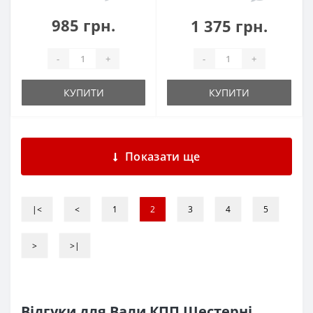
985 грн.
1 375 грн.
-
+
-
+
КУПИТИ
КУПИТИ
Показати ще
|<
<
1
2
3
4
5
>
>|
Відгуки для Вали КПП Шестерні