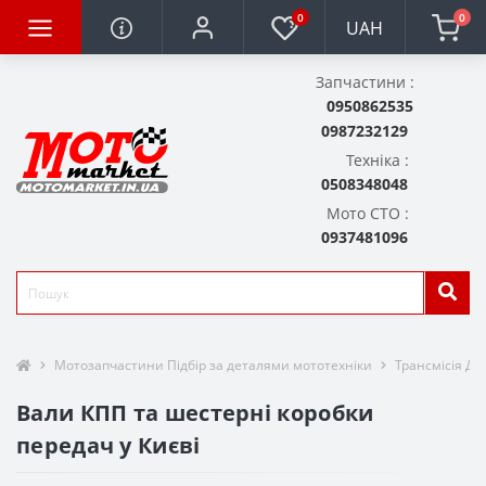
0
0
UAH
Запчастини :
0950862535
0987232129
Техніка :
0508348048
Мото СТО :
0937481096
Мотозапчастини Підбір за деталями мототехніки
Трансмісія Дет
Вали КПП та шестерні коробки
передач у Києві