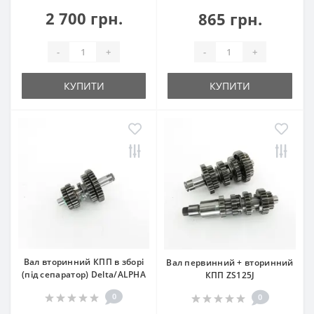
2 700 грн.
865 грн.
-
+
-
+
КУПИТИ
КУПИТИ
Вал вторинний КПП в зборі
Вал первинний + вторинний
(під сепаратор) Delta/ALPHA
КПП ZS125J
0
0