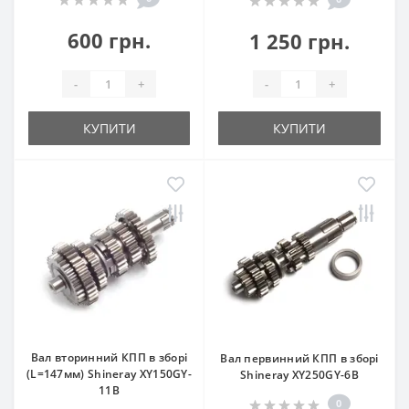
600 грн.
1 250 грн.
-
+
-
+
КУПИТИ
КУПИТИ
Вал вторинний КПП в зборі
Вал первинний КПП в зборі
(L=147мм) Shineray XY150GY-
Shineray XY250GY-6B
11B
0