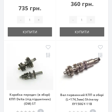
360 грн.
735 грн.
-
+
-
+
КУПИТИ
КУПИТИ
Коробка передач (в зборі)
Вал первинний КПП в зборі
КПП Delta (під підшипник)
(L=174,5мм) Shineray
(OM) ST
XY150GY-11B
0
0