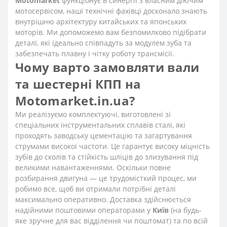
Motomarket
функціонує в синергії з власним діючим
мотосервісом, наші технічні фахівці досконало знають
внутрішню архітектуру китайських та японських
моторів. Ми допоможемо вам безпомилково підібрати
деталі, які ідеально співпадуть за модулем зуба та
забезпечать плавну і чітку роботу трансмісії.
Чому варто замовляти вали
та шестерні КПП на
Motomarket.in.ua?
Ми реалізуємо комплектуючі, виготовлені зі
спеціальних інструментальних сплавів сталі, які
проходять заводську цементацію та загартування
струмами високої частоти. Це гарантує високу міцність
зубів до сколів та стійкість шліців до злизування під
великими навантаженнями. Оскільки повне
розбирання двигуна — це трудомісткий процес, ми
робимо все, щоб ви отримали потрібні деталі
максимально оперативно. Доставка здійснюється
надійними поштовими операторами у
Київ
(на будь-
яке зручне для вас відділення чи поштомат) та по всій