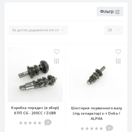
Фільтр
Коробка передач (в зборі)
Шестерня первинного валу
КПП СG - 200CC / ZUBR
(під сепаратор) к-т Delta /
ALPHA
0
0