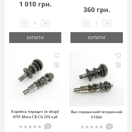
1 010 грн.
360 грн.
-
+
-
+
КУПИТИ
КУПИТИ
Коробка передач (в зборі)
Вал первинний+вторинний
КПП Moto CB CG 250 куб
V150A
0
0