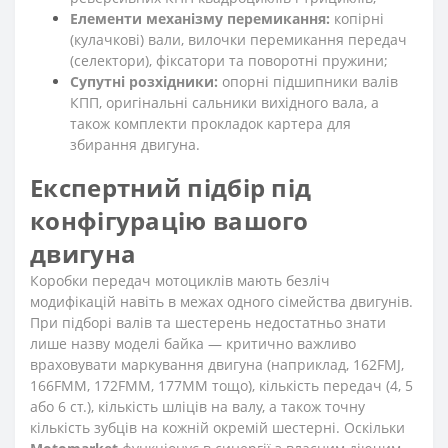
Елементи механізму перемикання:
копірні
(кулачкові) вали, вилочки перемикання передач
(селектори), фіксатори та поворотні пружини;
Супутні розхідники:
опорні підшипники валів
КПП, оригінальні сальники вихідного вала, а
також комплекти прокладок картера для
збирання двигуна.
Експертний підбір під
конфігурацію вашого
двигуна
Коробки передач мотоциклів мають безліч
модифікацій навіть в межах одного сімейства двигунів.
При підборі валів та шестерень недостатньо знати
лише назву моделі байка — критично важливо
враховувати маркування двигуна (наприклад, 162FMJ,
166FMM, 172FMM, 177MM тощо), кількість передач (4, 5
або 6 ст.), кількість шліців на валу, а також точну
кількість зубців на кожній окремій шестерні. Оскільки