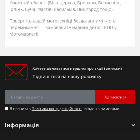
Київській області (Біла Церква, Бровари, Бориспіль,
Ірпінь, Буча, Фастів, Васильків, Вишгород тощо).
Поверніть вашій мототехніці бездоганну чіткість
перемикання — замовляйте надійні деталі КПП у
Мотомаркеті!
Хочете дізнаватися першим про акції і знижки?
Підпишіться на нашу розсилку
Підписатися
Я прочитав
Політика конфіденційності
і згоден з вимогами
Інформація