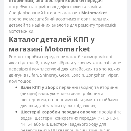
вторинний) або шестерні коробки передач
потребують термінової дефектовки та заміни.
Спеціалізований інтернет-магазин
Motomarket
пропонує масштабний асортимент оригінальних
деталей та надійних аналогів для ремонту трансмісії
мототехніки.
Каталог деталей КПП у
магазині Motomarket
Ремонт коробки передач вимагає безкомпромісної
якості деталей, тому ми зібрали у своєму каталозі лише
перевірені комплектуючі для китайських та японських
двигунів (Lifan, Shineray, Geon, Loncin, Zongshen, Viper,
Kovi тощо):
Вали КПП у зборі:
первинні (вхідні) та вторинні
(вихідні) вали, укомплектовані робочими
шестернями, стопорними кільцями та шайбами
для швидкої заміни вузла «під ключ»;
Шестерні коробки передач окремо:
провідні та
ведені шестерні конкретних передач (1-ї, 2-ї, 3-ї,
4-ї, 5-ї або 6-ї), шестерні заднього ходу для
реверсивних КПП квадроциклів і трициклів;