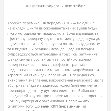
яка довжина валу? до 172fmm підійде?
Коробка перемикання передач (КПП) — це один із
найскладніших та високонавантажених вузлів будь-
якого мотоцикла чи квадроцикла. Вона відповідає за
ефективну передачу крутного моменту від двигуна до
ведучого колеса, забезпечуючи оптимальну динаміку
та швидкість. У реаліях Києва, де щоденні поїздки
супроводжуються інтенсивним трафіком, затяжними
швидкісними проспектами та постійною зміною
передач на численних світлофорах, трансмісія
піддається колосальним механічним випробуванням.
Агресивний стиль їзди, перемикання передач без
витискання зчеплення, використання неякісного масла
або тривала їзда на задньому колесі (вілі) неминуче
призводять до зносу рухомих елементів. Вибивання
швидкостей, хрускіт при перемиканні, поява сторонніх
шумів у картері або заклинювання валів — чіткі
симптоми того, що
вали КПП (первинний чи