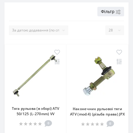
Фільтр
Тяга рульова (в зборі) ATV
Наконечник рульової тяги
50/125 (L-270mm) VV
ATV (mod:4) (різьба права) JPX
0
0