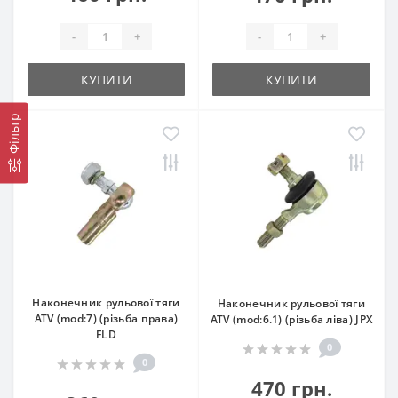
-
+
-
+
КУПИТИ
КУПИТИ
Фільтр
Наконечник рульової тяги
Наконечник рульової тяги
ATV (mod:7) (різьба права)
ATV (mod:6.1) (різьба ліва) JPX
FLD
0
0
470 грн.