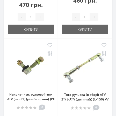
460 грн.
470 грн.
-
+
-
+
КУПИТИ
КУПИТИ
Наконечник рульової тяги
Тяга рульова (в зборі) ATV
ATV (mod:1) (різьба права) JPX
2T/E-ATV (дитячий) (L-150) VV
0
0