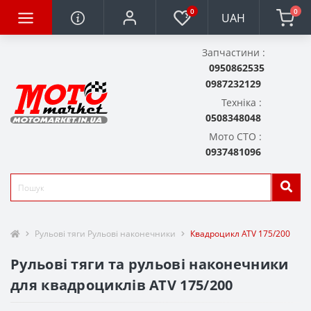
0
0
UAH
Запчастини :
0950862535
0987232129
Техніка :
0508348048
Мото СТО :
0937481096
Рульові тяги Рульові наконечники
Квадроцикл ATV 175/200
Рульові тяги та рульові наконечники
для квадроциклів ATV 175/200