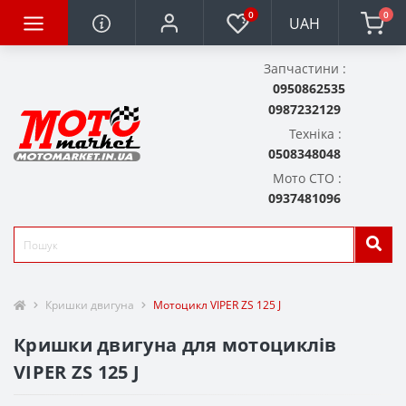
0
0
UAH
Запчастини :
0950862535
0987232129
Техніка :
0508348048
Мото СТО :
0937481096
Кришки двигуна
Мотоцикл VIPER ZS 125 J
Кришки двигуна для мотоциклів
VIPER ZS 125 J