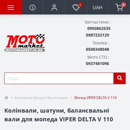
0
0
UAH
Запчастини :
0950862535
0987232129
Техніка :
0508348048
Мото СТО :
0937481096
Колінвали Шатуни Балансвали
Мопед VIPER DELTA V 110
Колінвали, шатуни, балансвальні
вали для мопеда VIPER DELTA V 110