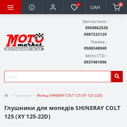
0
0
UAH
Запчастини :
0950862535
0987232129
Техніка :
0508348048
Мото СТО :
0937481096
Глушники
Мопед SHINERAY COLT 125 (XY 125-22D)
Глушники для мопедів SHINERAY COLT
125 (XY 125-22D)