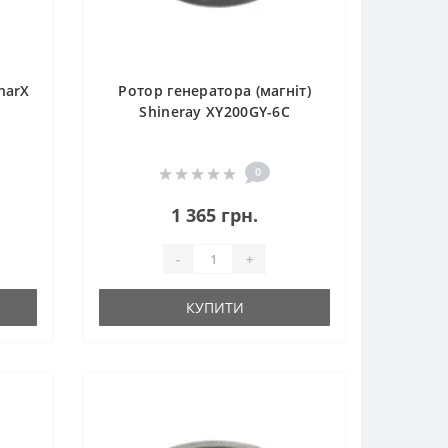
harX
Ротор генератора (магніт)
Shineray XY200GY-6C
0
1 365 грн.
-
+
КУПИТИ