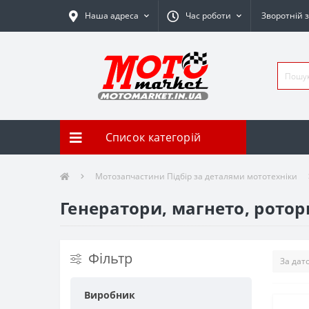
Наша адреса
Час роботи
Зворотній з
Список категорій
Мотозапчастини Підбір за деталями мототехніки
Генератори, магнето, ротор
Фільтр
Виробник