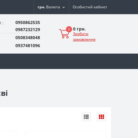
грн.
Валюта
Особистий кабінет
0950862535
 :
0 грн.
0987232129
0
Зробити
0508348048
замовлення
0937481096
ві