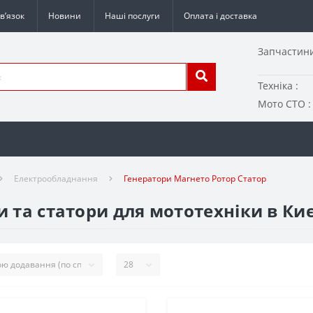
в’язок
Новини
Наші послуги
Оплата і доставка
Запчастини
Техніка :
Мото СТО :
Електрообладнання
Генератори Магнето Ротор Статор
и та статори для мототехніки в Киє