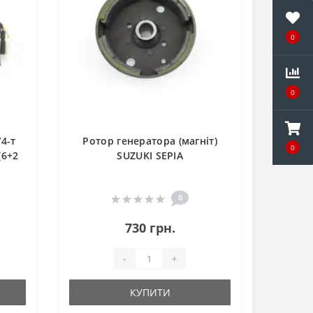
0
0
4-т
Ротор генератора (магніт)
0
(6+2
SUZUKI SEPIA
0
730 грн.
-
+
КУПИТИ