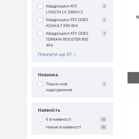
Квадроцикл ATV
2
LONCIN LX 200AU-2
N
Квадроцикл ATV ODES
1
ASSAULT 650 4X4
Квадроцикл ATV ODES
1
TERRAIN BOOSTER 800
4X4
Показати ще 87
Новинка
Тільки нові
1
надходження
Наявність
Є в наявності
55
Немає в наявності
56