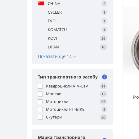
CHINA
2
CYCLER
1
EVO
1
KOMATCU
1
KOVI
26
LIFAN
16
Показати ще 14
Тип транспортного засобу
Квадроцикли ATV-UTV
11
Мопеди
12
Ро
Мотоцикли
65
Мотоцикли PIT-BIKE
3
Скутери
20
Марка транспорного