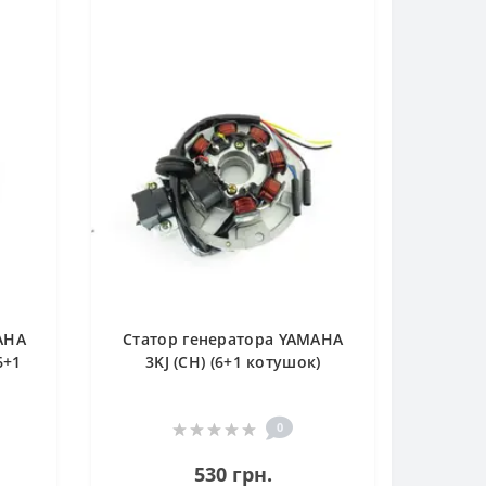
AHA
Статор генератора YAMAHA
6+1
3KJ (CH) (6+1 котушок)
0
530 грн.