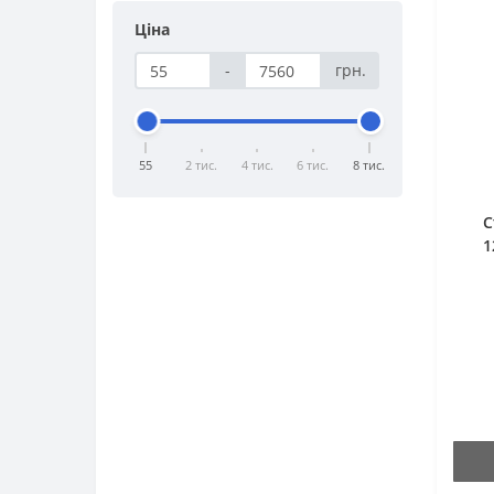
Ціна
-
грн.
55
2 тис.
4 тис.
6 тис.
8 тис.
С
1