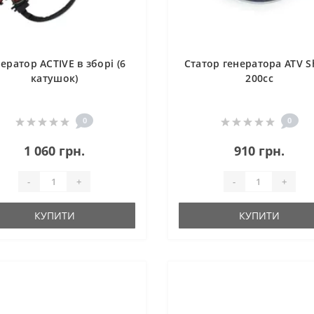
ератор ACTIVE в зборі (6
Статор генератора ATV S
катушок)
200сс
0
0
1 060 грн.
910 грн.
-
+
-
+
КУПИТИ
КУПИТИ