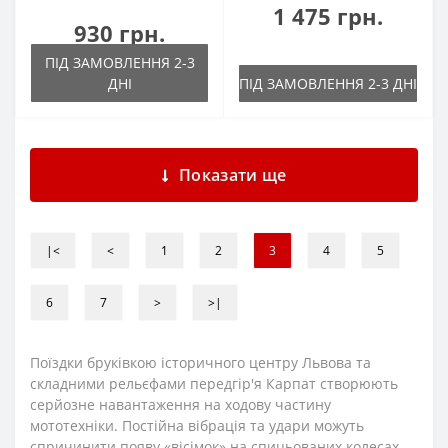
1 475 грн.
930 грн.
ПІД ЗАМОВЛЕННЯ 2-3
ДНІ
ПІД ЗАМОВЛЕННЯ 2-3 ДНІ
Показати ще
|<
<
1
2
3
4
5
6
7
>
>|
Поїздки бруківкою історичного центру Львова та
складними рельєфами передгір'я Карпат створюють
серйозне навантаження на ходову частину
мототехніки. Постійна вібрація та удари можуть
спричинити появу «вісімок» на спицьованих колесах