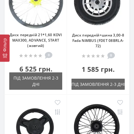
Диск передній 21*1,60 KOVI
Диск передній+шина 3,00-8
MAX300, ADVANCE, START
Fada NiMBUS (FDET 08BRLA-
Фільтр
(жовтий)
72)
0
0
6 525 грн.
1 585 грн.
ПІД ЗАМОВЛЕННЯ 2-3
ДНІ
ПІД ЗАМОВЛЕННЯ 2-3 ДНІ