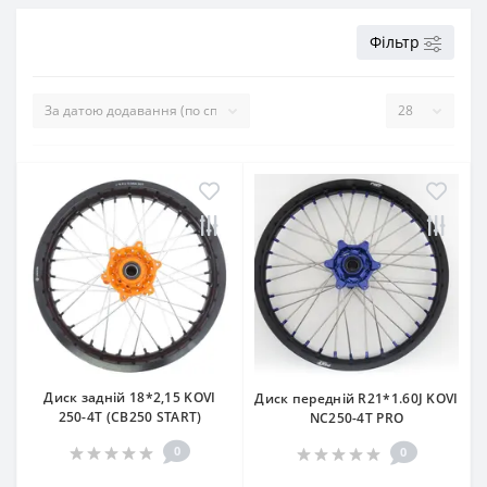
Фільтр
Диск задній 18*2,15 KOVI
Диск передній R21*1.60J KOVI
250-4Т (CB250 START)
NC250-4Т PRO
0
0