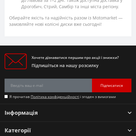
до Львова за 1–2 дні. Також доступна доставка у
Дрогобич, Стрий, Самбір та інші міста регіону.
Обирайте якість та надійність разом із Motomarket —
замовляйте нові колісні диски вже сьогодні!
Хочете дізнаватися першим про акції і знижки?
Підпишіться на нашу розсилку
Підписатися
Я прочитав
Політика конфіденційності
і згоден з вимогами
Інформація
Категорії