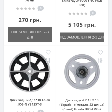
70 мм
Shineray XY300GY-6C (VXR
300)
0
0
270 грн.
5 105 грн.
ПІД ЗАМОВЛЕННЯ 2-3
ДНІ
ПІД ЗАМОВЛЕННЯ 2-3 ДНІ
Диск задній 2,15*10 FADA
Диск задній 2.15 * 10
JOG-N YB125T-3
(барабан) (металл, 22 шліца)
(білий) Honda DIO AMG-2