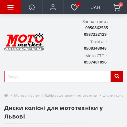
0
0
UAH
Запчастини :
0950862535
0987232129
Техніка :
0508348048
Мото СТО :
0937481096
Мотозапчастини Підбір за деталями мототехніки
Диски і колес
Диски колісні для мототехніки у
Львові