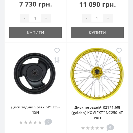
7 730 грн.
11 090 грн.
-
+
-
+
КУПИТИ
КУПИТИ
Диск задній Spark SP125S-
Диск передній R21*1.60J
15N
(golden) KOVI "КТ" NC250-4Т
PRO
0
0