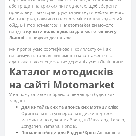
або тріщин на крихких литих дисках. Щоб зберегти
правильну траєкторію руху та уникнути небезпечного
биття керма, важливо вчасно замінити пошкоджений
обід. В інтернет-магазині
Motomarket
ви можете
вигідно
купити колісні диски для мототехніки у
Львові
з швидкою доставкою.
Ми пропонуємо сертифіковані комплектуючі, які
витримують тривалі динамічні навантаження та
адаптовані до специфічних дорожніх умов Львівщини.
Каталог мотодисків
на сайті Motomarket
У нашому каталозі зібрано рішення для будь-яких
завдань:
Для китайських та японських мотоциклів:
Оригінальні та універсальні диски під крок
маточини популярних брендів (Musstang, Loncin,
Zongshen, Yamaha, Honda).
Посилені ободи для Ендуро/Крос:
Алюмінієві