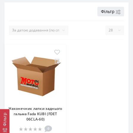
Фільтр
Наконечник лапки заднього
гальма Fada KUBI (FDET
Фільтр
06СLA-60)
0