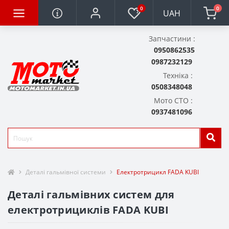
0
0
UAH
Запчастини :
0950862535
0987232129
Техніка :
0508348048
Мото СТО :
0937481096
Деталі гальмівної системи
Електротрицикл FADA KUBI
Деталі гальмівних систем для
електротрициклів FADA KUBI