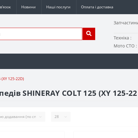
в’язок
Новини
Наші послуги
Оплата і доставка
Запчастини
Техніка :
Мото СТО :
 (XY 125-22D)
едів SHINERAY COLT 125 (XY 125-22