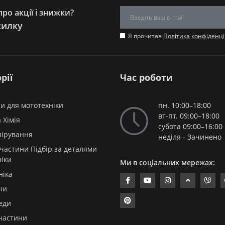
ро акції і знижки?
силку
Я прочитав
Політика конфіденці
рії
Час роботи
и для мототехніки
пн. 10:00–18:00
вт-пт. 09:00–18:00
 Хімія
субота 09:00–16:00
пірування
неділя - Зачинено
частини Підбір за деталями
ніки
Ми в соціальних мережах:
ніка
ни
еди
частини