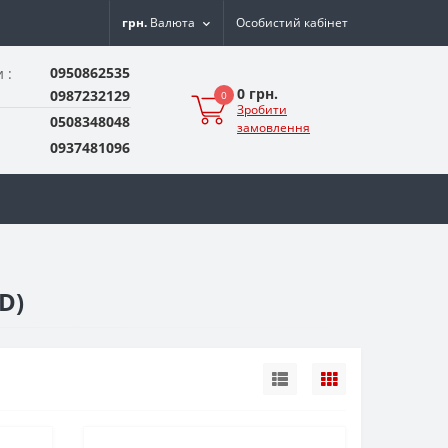
грн.
Валюта
Особистий кабінет
0950862535
 :
0 грн.
0987232129
0
Зробити
0508348048
замовлення
0937481096
D)