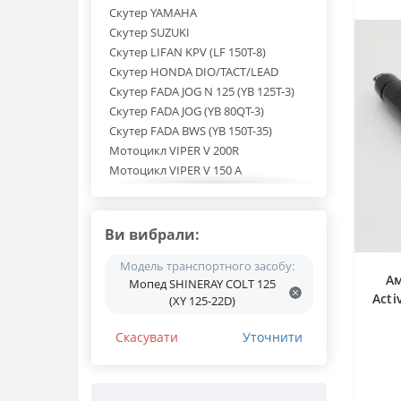
Скутер YAMAHA
Скутер SUZUKI
Скутер LIFAN KPV (LF 150T-8)
Скутер HONDA DIO/TACT/LEAD
Скутер FADA JOG N 125 (YB 125T-3)
Скутер FADA JOG (YB 80QT-3)
Скутер FADA BWS (YB 150T-35)
Мотоцикл VIPER V 200R
Мотоцикл VIPER V 150 A
Мотоцикл VIPER V 125 PIT BIKE
Мотоцикл TEKKEN 250
Мотоцикл SHINERAY Z1 250 (XY 250-
Ви вибрали:
3A)
Мотоцикл SHINERAY XY 250GY-6C
Модель транспортного засобу:
Ам
Мопед SHINERAY COLT 125
Мотоцикл SHINERAY XY 250GY-6B
Acti
(XY 125-22D)
Мотоцикл SHINERAY XY 200GY-6C
Мотоцикл SHINERAY XY 150GY-11B
Скасувати
Уточнити
Мотоцикл SHINERAY X-TRAIL 250 (XY
250GY-9A)
Мотоцикл SHINERAY X-TRAIL 200 (XY
200GY-9A)