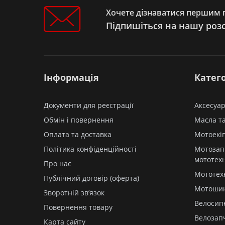
Мотоцикли PIT-BIKE
Хочете дізнаватися першим п
Мотоцикли
Підпишіться на нашу роз
Мопеди
Квадроцикли ATV-UTV
Електротрицикли
Електроскутери
Інформація
Катего
Документи для реєстрації
Аксесуар
Обмін і повернення
Масла та
Оплата та доставка
Мотоекі
Політика конфіденційності
Мотозап
мототех
Про нас
Мототех
Публічний договір (оферта)
Мотоши
Зворотній зв’язок
Велосип
Повернення товару
Велозап
Карта сайту