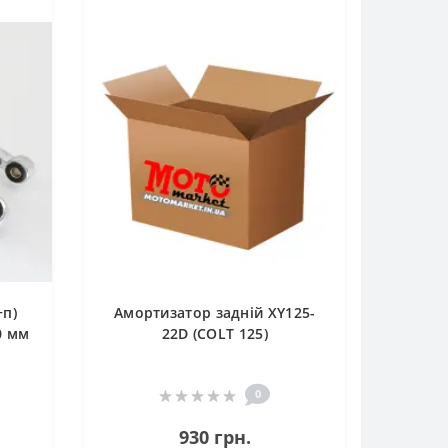
+п)
Амортизатор задній XY125-
0 мм
22D (COLT 125)
0
930 грн.