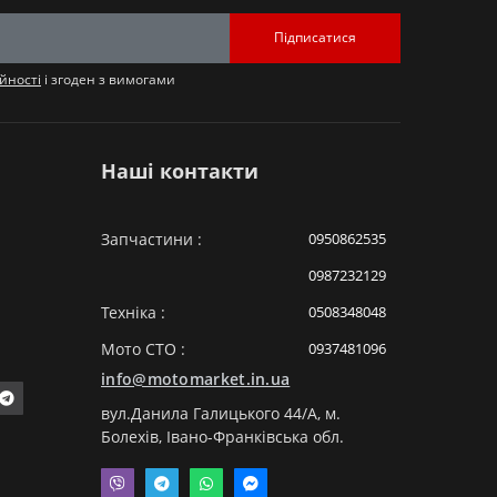
Підписатися
йності
і згоден з вимогами
Наші контакти
Запчастини :
0950862535
0987232129
Техніка :
0508348048
Мото СТО :
0937481096
info@motomarket.in.ua
вул.Данила Галицького 44/A, м.
Болехів, Івано-Франківська обл.