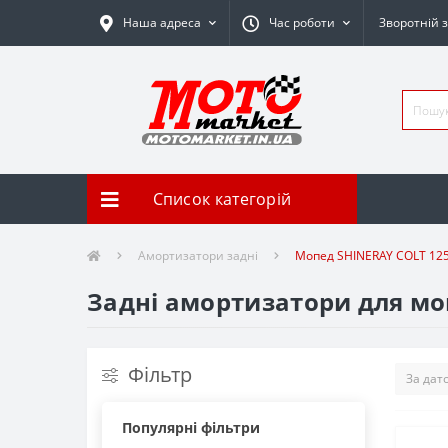
Наша адреса
Час роботи
Зворотній з
Список категорій
Амортизатори задні
Мопед SHINERAY COLT 125
Задні амортизатори для моп
Фільтр
Популярні фільтри