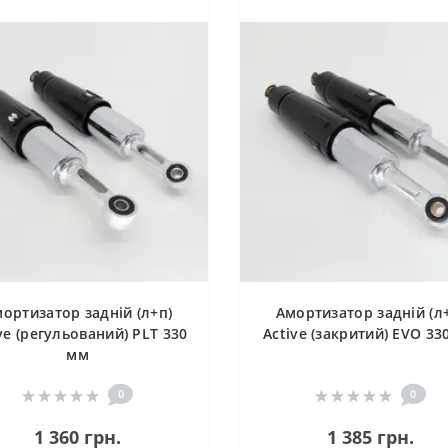
ортизатор задній (л+п)
Амортизатор задній (л
ve (регульований) PLT 330
Active (закритий) EVO 33
мм
0
0
1 360 грн.
1 385 грн.